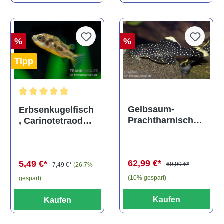
%
%
Tipp
Durchschnittliche Bewertung von 5 von 5 Sternen
Gelbsaum-
Erbsenkugelfisch
Prachtharnischw
, Carinotetraodon
els, L81,
travancoricus
Baryancistrus
(Minifisch)
spec., 6-8 cm
62,99 €*
5,49 €*
69,99 €*
7,49 €*
(26.7%
(10% gespart)
gespart)
Kaufen
Kaufen