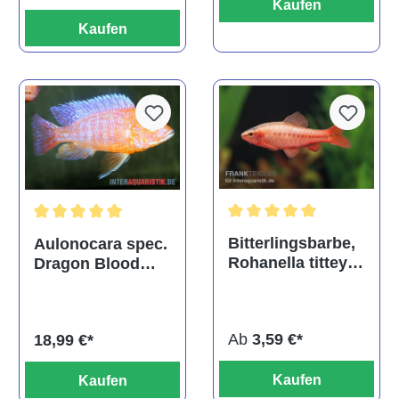
Kaufen
Kaufen
Durchschnittliche Bewertu
Durchschnittliche Bewertung von 5 von 5 Sternen
Bitterlingsbarbe,
Aulonocara spec.
Rohanella titteya,
Dragon Blood
ehem. Puntius
albino, DNZ
titteya
Ab
3,59 €*
18,99 €*
Kaufen
Kaufen