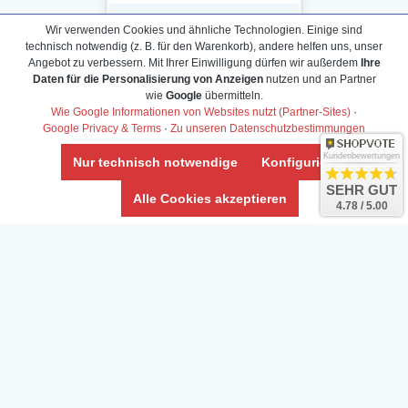
Wir verwenden Cookies und ähnliche Technologien. Einige sind
technisch notwendig (z. B. für den Warenkorb), andere helfen uns, unser
Angebot zu verbessern. Mit Ihrer Einwilligung dürfen wir außerdem
Ihre
Daten für die Personalisierung von Anzeigen
nutzen und an Partner
Daten­schutz­erklärung
wie
Google
übermitteln.
Widerrufs­recht /Widerrufs­formular
Wie Google Informationen von Websites nutzt (Partner-Sites)
·
Google Privacy & Terms
·
Zu unseren Datenschutzbestimmungen
AGB & Info
Impressum
Kundenbewertungen
Nur technisch notwendige
Konfigurieren
Umwelt und Entsorgung
SEHR GUT
Alle Cookies akzeptieren
4.78 / 5.00
Vertrag widerrufen
* Alle Preise inkl. ges. MwSt. zzgl.
Versandkosten
Zierfische, Garnelen, Krebse, Wasserschnecken (Wirbellose),
Aquarienpflanzen & Aquarium-Zubehör preiswert online kaufen.
© Copyright 2024 Interaquaristik.de Shop, Aquarium und
Gartenteich Shop. Alle Rechte vorbehalten.