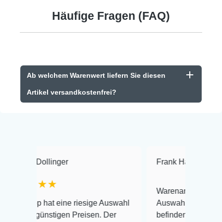
Häufige Fragen (FAQ)
Ab welchem Warenwert liefern Sie diesen
Artikel versandkostenfrei?
ollinger
Frank Hackmayer
★★
★★
Warenanlieferung Top und die
 hat eine riesige Auswahl
Auswahl plus gesundheitliche
günstigen Preisen. Der
befinden der Fische einwandfr