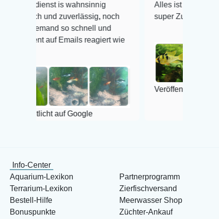
enst is wahnsinnig
Alles ist quick lebendig und i
h und zuverlässig, noch
super Zustand. Gerne wieder 
jemand so schnell und
t auf Emails reagiert wie
Veröffentlicht auf Google
licht auf Google
Info-Center
Aquarium-Lexikon
Partnerprogramm
Terrarium-Lexikon
Zierfischversand
Bestell-Hilfe
Meerwasser Shop
Bonuspunkte
Züchter-Ankauf