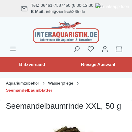
Tel.:
06461-7587450 (8:30-12:30 Uhr)
alt springen
E-Mail:
info@zierfisch365.de
Blitzversand
Riesige Auswahl
Aquariumzubehör
Wasserpflege
Seemandelbaumblätter
Seemandelbaumrinde XXL, 50 g
Bildergalerie überspringen