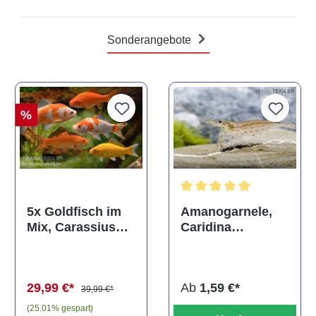
Sonderangebote
%
Durchschnittliche Bewertun
Amanogarnele,
5x Goldfisch im
Caridina
Mix, Carassius
multidentata
auratus
(Kaltwasser)
Ab
1,59 €*
29,99 €*
39,99 €*
(25.01% gespart)