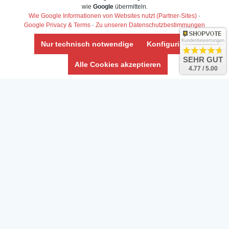
Daten­schutz­erklärung
wie
Google
übermitteln.
Widerrufs­recht /Widerrufs­formular
Wie Google Informationen von Websites nutzt (Partner-Sites)
·
Google Privacy & Terms
·
Zu unseren Datenschutzbestimmungen
AGB & Info
Impressum
Kundenbewertungen
Nur technisch notwendige
Konfigurieren
Umwelt und Entsorgung
SEHR GUT
Alle Cookies akzeptieren
4.77 / 5.00
Vertrag widerrufen
* Alle Preise inkl. ges. MwSt. zzgl.
Versandkosten
Zierfische, Garnelen, Krebse, Wasserschnecken (Wirbellose),
Aquarienpflanzen & Aquarium-Zubehör preiswert online kaufen.
© Copyright 2024 Interaquaristik.de Shop, Aquarium und
Gartenteich Shop. Alle Rechte vorbehalten.