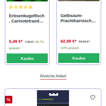
Durchschnittliche Bewertung von 5 von 5 Sternen
Gelbsaum-
Erbsenkugelfisch
Prachtharnischw
, Carinotetraodon
els, L81,
travancoricus
Baryancistrus
(Minifisch)
spec., 6-8 cm
62,99 €*
5,49 €*
69,99 €*
7,49 €*
(26.7%
(10% gespart)
gespart)
Kaufen
Kaufen
Ähnliche Artikel
%