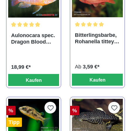
Durchschnittliche Bewertu
Durchschnittliche Bewertung von 5 von 5 Sternen
Bitterlingsbarbe,
Aulonocara spec.
Rohanella titteya,
Dragon Blood
ehem. Puntius
albino, DNZ
titteya
Ab
3,59 €*
18,99 €*
Kaufen
Kaufen
%
%
Tipp