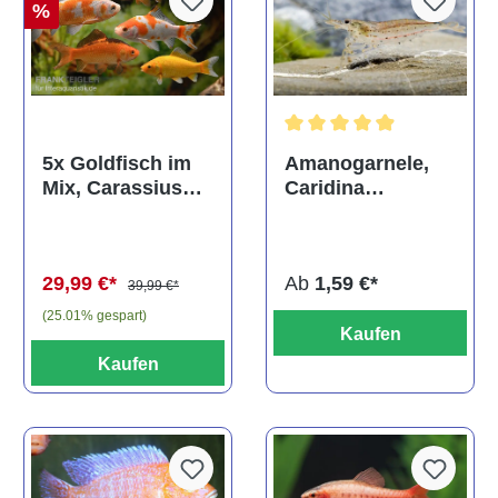
%
Durchschnittliche Bewertun
Amanogarnele,
5x Goldfisch im
Caridina
Mix, Carassius
multidentata
auratus
(Kaltwasser)
Ab
1,59 €*
29,99 €*
39,99 €*
(25.01% gespart)
Kaufen
Kaufen