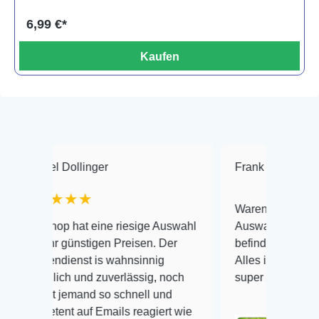
6,99 €*
Kaufen
Dollinger
Frank Hackmayer
★
★★★
Warenanlieferung Top und di
p hat eine riesige Auswahl
Auswahl plus gesundheitlich
günstigen Preisen. Der
befinden der Fische einwandf
ienst is wahnsinnig
Alles ist quick lebendig und 
ch und zuverlässig, noch
super Zustand. Gerne wieder
jemand so schnell und
t auf Emails reagiert wie