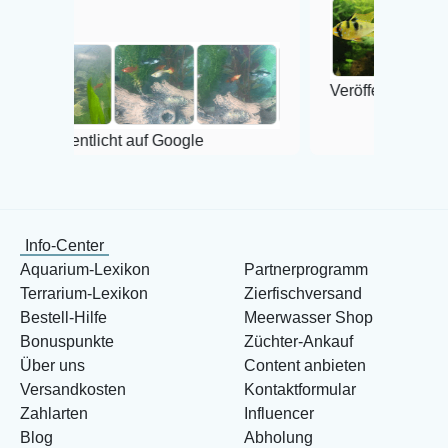
Veröffentlicht auf Google
tlicht auf Google
Info-Center
Aquarium-Lexikon
Partnerprogramm
Terrarium-Lexikon
Zierfischversand
Bestell-Hilfe
Meerwasser Shop
Bonuspunkte
Züchter-Ankauf
Über uns
Content anbieten
Versandkosten
Kontaktformular
Zahlarten
Influencer
Blog
Abholung