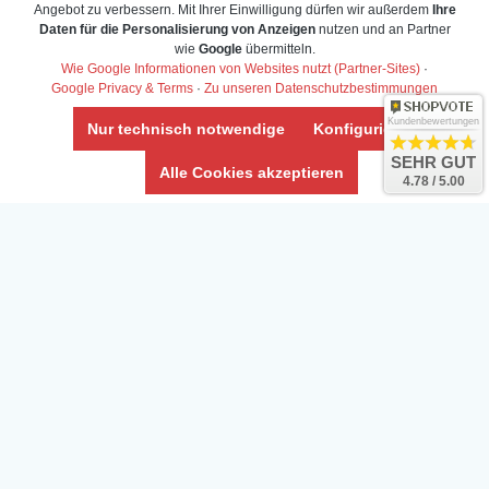
Angebot zu verbessern. Mit Ihrer Einwilligung dürfen wir außerdem
Ihre
Daten für die Personalisierung von Anzeigen
nutzen und an Partner
Daten­schutz­erklärung
wie
Google
übermitteln.
Widerrufs­recht /Widerrufs­formular
Wie Google Informationen von Websites nutzt (Partner-Sites)
·
Google Privacy & Terms
·
Zu unseren Datenschutzbestimmungen
AGB & Info
Impressum
Kundenbewertungen
Nur technisch notwendige
Konfigurieren
Umwelt und Entsorgung
SEHR GUT
Alle Cookies akzeptieren
4.78 / 5.00
Vertrag widerrufen
* Alle Preise inkl. ges. MwSt. zzgl.
Versandkosten
Zierfische, Garnelen, Krebse, Wasserschnecken (Wirbellose),
Aquarienpflanzen & Aquarium-Zubehör preiswert online kaufen.
© Copyright 2024 Interaquaristik.de Shop, Aquarium und
Gartenteich Shop. Alle Rechte vorbehalten.