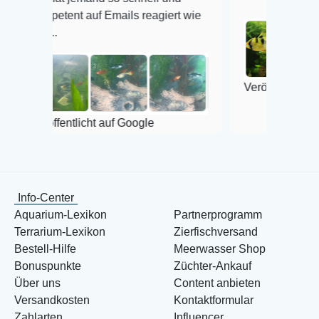
tent auf Emails reagiert wie
.
Veröffentlicht auf Google
fentlicht auf Google
Info-Center
Aquarium-Lexikon
Partnerprogramm
Terrarium-Lexikon
Zierfischversand
Bestell-Hilfe
Meerwasser Shop
Bonuspunkte
Züchter-Ankauf
Über uns
Content anbieten
Versandkosten
Kontaktformular
Zahlarten
Influencer