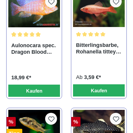
Durchschnittliche Bewertu
Durchschnittliche Bewertung von 5 von 5 Sternen
Bitterlingsbarbe,
Aulonocara spec.
Rohanella titteya,
Dragon Blood
ehem. Puntius
albino, DNZ
titteya
Ab
3,59 €*
18,99 €*
Kaufen
Kaufen
%
%