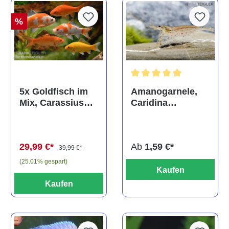
%
Durchschnittliche Bewertun
Amanogarnele,
5x Goldfisch im
Caridina
Mix, Carassius
multidentata
auratus
(Kaltwasser)
Ab
1,59 €*
29,99 €*
39,99 €*
(25.01% gespart)
Kaufen
Kaufen