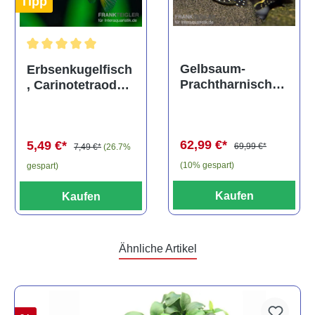
Tipp
Durchschnittliche Bewertung von 5 von 5 Sternen
Gelbsaum-
Erbsenkugelfisch
Prachtharnischw
, Carinotetraodon
els, L81,
travancoricus
Baryancistrus
(Minifisch)
spec., 6-8 cm
62,99 €*
5,49 €*
69,99 €*
7,49 €*
(26.7%
(10% gespart)
gespart)
Kaufen
Kaufen
Ähnliche Artikel