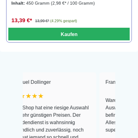
Inhalt:
450 Gramm
(2,98 €* / 100 Gramm)
13,39 €*
13,99 €*
(4.29% gespart)
Kaufen
el Dollinger
Frank Hackmayer
★★★★
Warenanlieferung Top und
Shop hat eine riesige Auswahl
Auswahl plus gesundheitl
hr günstigen Preisen. Der
befinden der Fische einwa
endienst is wahnsinnig
Alles ist quick lebendig u
dlich und zuverlässig, noch
super Zustand. Gerne wie
at jemand so schnell und