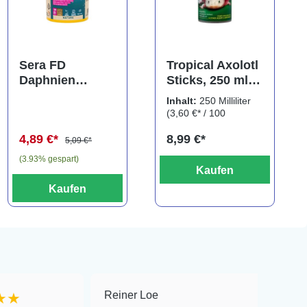
Sera FD
Tropical Axolotl
Daphnien
Sticks, 250 ml,
Nature, Daphnia
für Axolotl,
Inhalt:
250 Milliliter
Snack,
Molche,
(3,60 €* / 100
Wasserflöhe,
Frösche...
Milliliter)
4,89 €*
8,99 €*
100 ml
5,09 €*
(3.93% gespart)
Kaufen
Kaufen
Reiner Loe
★★★★★