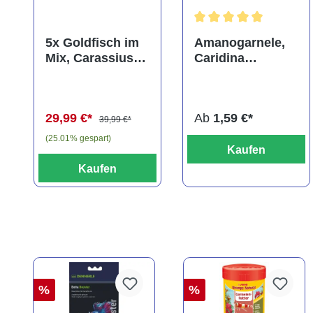
Durchschnittliche Bewer
5x Goldfisch im
Amanogarnele,
Mix, Carassius
Caridina
auratus
multidentata
(Kaltwasser)
29,99 €*
Ab
1,59 €*
39,99 €*
(25.01% gespart)
Kaufen
Kaufen
%
%