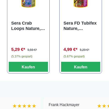
rtung von 5 von 5 Sternen
Sera Crab
Sera FD Tubifex
Loops Nature,
Nature,
Hauptfutter-
Ergänzungsfutt
Loops, 100 ml
er-Würmer, 100
ml
5,29 €*
4,99 €*
5,59 €*
5,29 €*
(5.37% gespart)
(5.67% gespart)
Kaufen
Kaufen
Frank Hackmayer
★★★★
★★★★