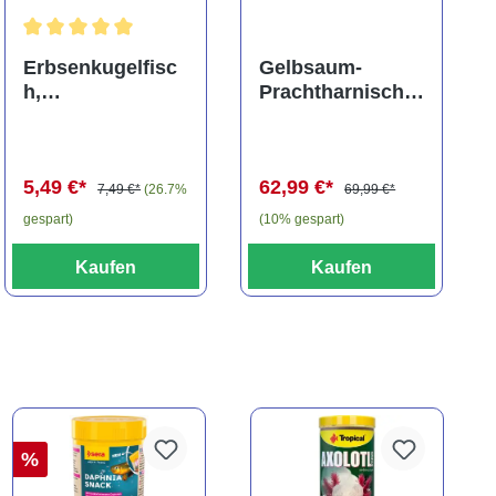
ng von 5 von 5 Sternen
Durchschnittliche Bewertung von 5 von 5 Sternen
Erbsenkugelfisc
Gelbsaum-
h,
Prachtharnischw
Carinotetraodon
els, L81,
travancoricus
Baryancistrus
(Minifisch)
spec., 6-8 cm
5,49 €*
62,99 €*
7,49 €*
(26.7%
69,99 €*
gespart)
(10% gespart)
Kaufen
Kaufen
%