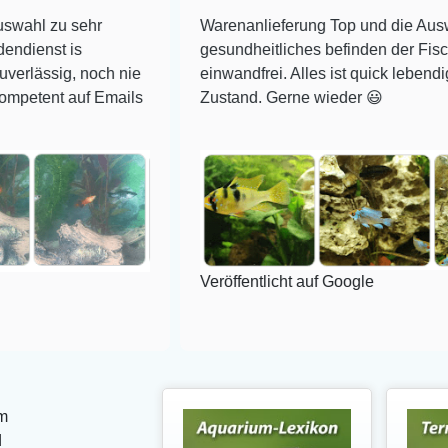
sehr
Warenanlieferung Top und die Auswahl plus
s
gesundheitliches befinden der Fische
 noch nie
einwandfrei. Alles ist quick lebendig und im s
uf Emails
Zustand. Gerne wieder 😃
Veröffentlicht auf Google
m
d