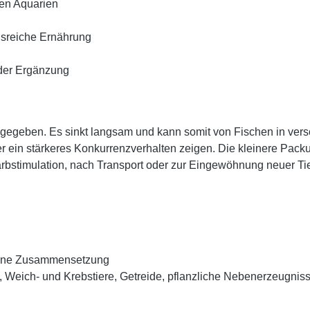
ren Aquarien
gsreiche Ernährung
oder Ergänzung
rium gegeben. Es sinkt langsam und kann somit von Fischen in
r ein stärkeres Konkurrenzverhalten zeigen. Die kleinere Packun
Farbstimulation, nach Transport oder zur Eingewöhnung neuer Ti
gene Zusammensetzung
ich- und Krebstiere, Getreide, pflanzliche Nebenerzeugnisse, 