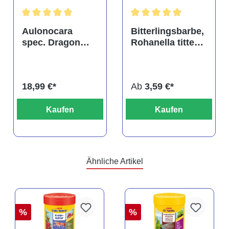
tung von 4.9 von 5 Sternen
Durchschnittliche Bewertung von 5 von 5 Sternen
Durchschnittliche Bewertu
Aulonocara
Bitterlingsbarbe,
spec. Dragon
Rohanella titteya,
Blood albino,
ehem. Puntius
DNZ
titteya
18,99 €*
Ab
3,59 €*
Kaufen
Kaufen
Ähnliche Artikel
%
%