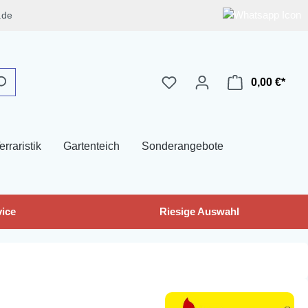
.de
0,00 €*
erraristik
Gartenteich
Sonderangebote
ice
Riesige Auswahl