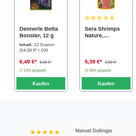
Durchschnittliche Bewe
Dennerle Betta
Sera Shrimps
Booster, 12 g
Nature,
Hauptfutter-
Inhalt:
12 Gramm
Granulat, 100 ml
(54,08 €* / 100
Gramm)
6,49 €*
5,39 €*
6,99 €*
5,59 €*
(7.15% gespart)
(3.58% gespart)
Kaufen
Kaufen
Manuel Dollinger
★★★★★
★