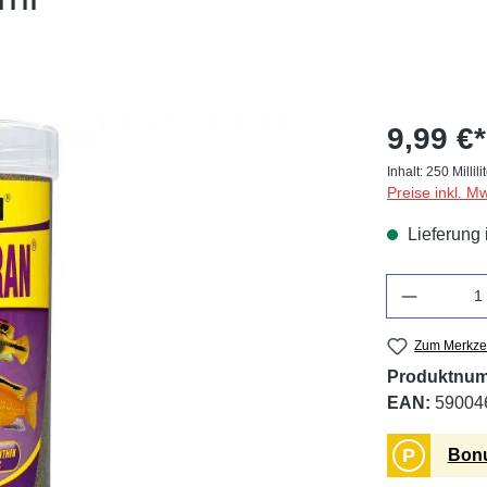
9,99 €*
Inhalt:
250 Millili
Preise inkl. M
Lieferung 
Anzahl
Zum Merkzet
Produktnu
EAN:
59004
P
Bonu