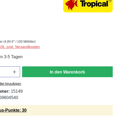
ter
(4,00 €* / 100 Milliliter)
wSt. zzgl. Versandkosten
in 3-5 Tagen
In den Warenkorb
tel hinzufügen
mmer:
15149
69604540
s-Punkte: 30