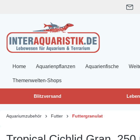
springen
Zur Hauptnavigation springen
Home
Aquarienpflanzen
Aquarienfische
Weit
Themenwelten-Shops
Blitzversand
Leben
Aquariumzubehör
Futter
Futtergranulat
Tropical Cichlid Gran, 250