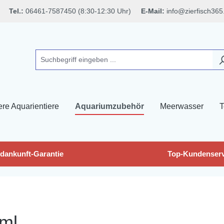
Tel.:
06461-7587450 (8:30-12:30 Uhr)
E-Mail:
info@zierfisch365
ere Aquarientiere
Aquariumzubehör
Meerwasser
T
dankunft-Garantie
Top-Kundenserv
 ml