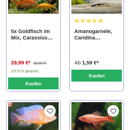
Durchschnittliche Bewertun
Amanogarnele,
5x Goldfisch im
Caridina
Mix, Carassius
multidentata
auratus
(Kaltwasser)
Ab
1,59 €*
29,99 €*
39,99 €*
(25.01% gespart)
Kaufen
Kaufen