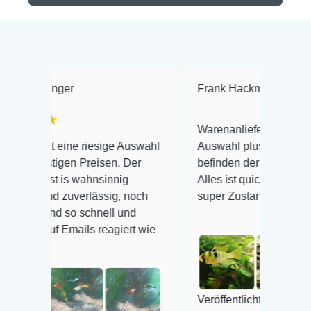
Frank Hackmayer
★★★★
Warenanlieferung Top und die
 riesige Auswahl
Auswahl plus gesundheitliches
 Preisen. Der
befinden der Fische einwandfrei.
wahnsinnig
Alles ist quick lebendig und im
erlässig, noch
super Zustand. Gerne wieder 😃
 schnell und
ls reagiert wie
Veröffentlicht auf Google