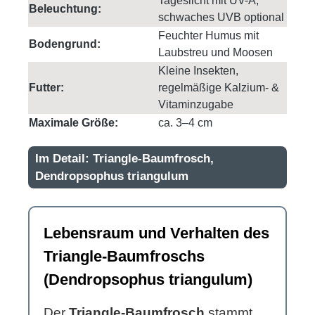
Tageslicht mit UV-A,
Beleuchtung:
schwaches UVB optional
Feuchter Humus mit
Bodengrund:
Laubstreu und Moosen
Kleine Insekten,
Futter:
regelmäßige Kalzium- &
Vitaminzugabe
Maximale Größe:
ca. 3–4 cm
Im Detail: Triangle-Baumfrosch,
Dendropsophus triangulum
Lebensraum und Verhalten des
Triangle-Baumfroschs
(Dendropsophus triangulum)
Der
Triangle-Baumfrosch
stammt