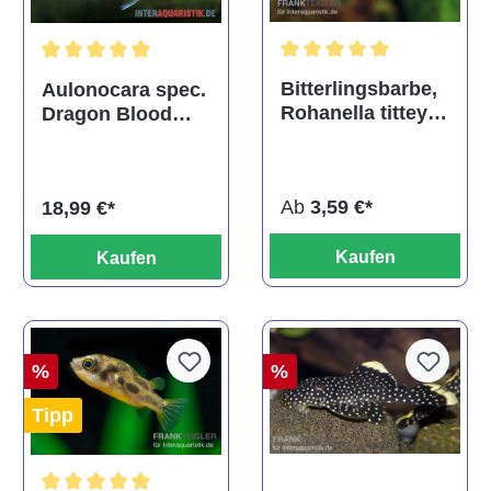
Durchschnittliche Bewertu
Durchschnittliche Bewertung von 5 von 5 Sternen
Bitterlingsbarbe,
Aulonocara spec.
Rohanella titteya,
Dragon Blood
ehem. Puntius
albino, DNZ
titteya
Ab
3,59 €*
18,99 €*
Kaufen
Kaufen
%
%
Tipp