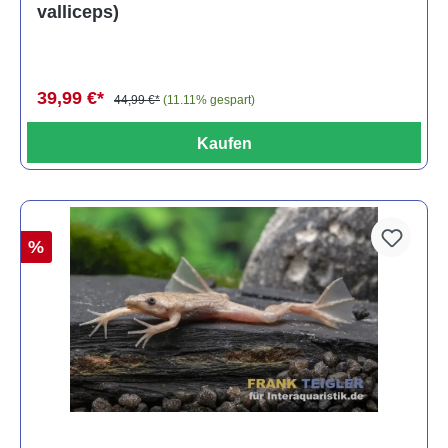
valliceps)
39,99 €*
44,99 €*
(11.11% gespart)
Kaufen
%