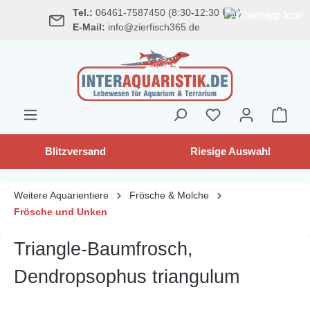
Tel.:
06461-7587450 (8:30-12:30 Uhr)
alt springen
E-Mail:
info@zierfisch365.de
Blitzversand
Riesige Auswahl
Weitere Aquarientiere
Frösche & Molche
Frösche und Unken
Triangle-Baumfrosch,
Dendropsophus triangulum