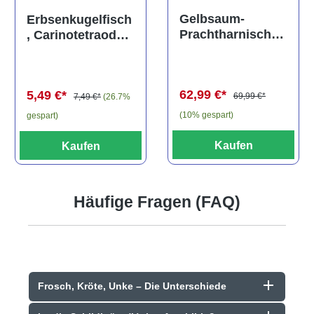
Durchschnittliche Bewertung von 5 von 5 Sternen
Gelbsaum-
Erbsenkugelfisch
Prachtharnischw
, Carinotetraodon
els, L81,
travancoricus
Baryancistrus
(Minifisch)
spec., 6-8 cm
62,99 €*
5,49 €*
69,99 €*
7,49 €*
(26.7%
(10% gespart)
gespart)
Kaufen
Kaufen
Häufige Fragen (FAQ)
Frosch, Kröte, Unke – Die Unterschiede