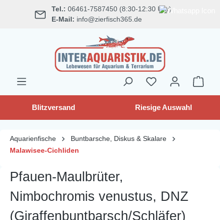
Tel.:
06461-7587450 (8:30-12:30 Uhr)
alt springen
E-Mail:
info@zierfisch365.de
Blitzversand
Riesige Auswahl
Aquarienfische
Buntbarsche, Diskus & Skalare
Malawisee-Cichliden
Pfauen-Maulbrüter,
Nimbochromis venustus, DNZ
(Giraffenbuntbarsch/Schläfer)