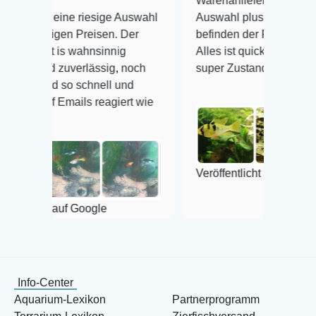
Warenanlieferung Top und die
riesige Auswahl
Auswahl plus gesundheitliches
Preisen. Der
befinden der Fische einwandfrei.
ahnsinnig
Alles ist quick lebendig und im
erlässig, noch
super Zustand. Gerne wieder 😃
schnell und
ls reagiert wie
Veröffentlicht auf Google
Google
Info-Center
Aquarium-Lexikon
Partnerprogramm