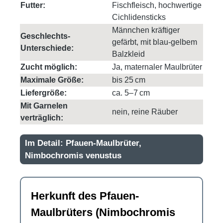
Futter:
Fischfleisch, hochwertige
Cichlidensticks
Männchen kräftiger
Geschlechts-
gefärbt, mit blau-gelbem
Unterschiede:
Balzkleid
Zucht möglich:
Ja, maternaler Maulbrüter
Maximale Größe:
bis 25 cm
Liefergröße:
ca. 5–7 cm
Mit Garnelen
nein, reine Räuber
verträglich:
Im Detail: Pfauen-Maulbrüter,
Nimbochromis venustus
Herkunft des Pfauen-
Maulbrüters (Nimbochromis