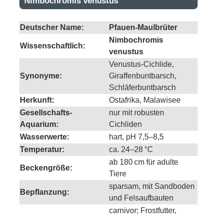
Nimbochromis venustus
Deutscher Name:
Pfauen-Maulbrüter
Nimbochromis
Wissenschaftlich:
venustus
Venustus-Cichlide,
Synonyme:
Giraffenbuntbarsch,
Schläferbuntbarsch
Herkunft:
Ostafrika, Malawisee
Gesellschafts-
nur mit robusten
Aquarium:
Cichliden
Wasserwerte:
hart, pH 7,5–8,5
Temperatur:
ca. 24–28 °C
ab 180 cm für adulte
Beckengröße:
Tiere
sparsam, mit Sandboden
Bepflanzung:
und Felsaufbauten
carnivor; Frostfutter,