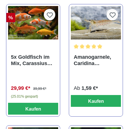
%
Durchschnittliche Bewertun
Amanogarnele,
5x Goldfisch im
Caridina
Mix, Carassius
multidentata
auratus
(Kaltwasser)
Ab
1,59 €*
29,99 €*
39,99 €*
(25.01% gespart)
Kaufen
Kaufen