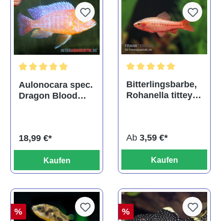
Durchschnittliche Bewertu
Durchschnittliche Bewertung von 5 von 5 Sternen
Bitterlingsbarbe,
Aulonocara spec.
Rohanella titteya,
Dragon Blood
ehem. Puntius
albino, DNZ
titteya
Ab
3,59 €*
18,99 €*
Kaufen
Kaufen
%
%