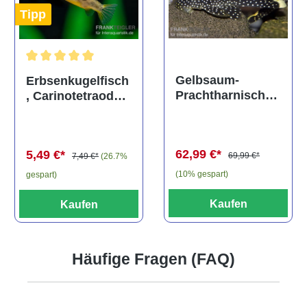
Tipp
Durchschnittliche Bewertung von 5 von 5 Sternen
Gelbsaum-
Erbsenkugelfisch
Prachtharnischw
, Carinotetraodon
els, L81,
travancoricus
Baryancistrus
(Minifisch)
spec., 6-8 cm
62,99 €*
5,49 €*
69,99 €*
7,49 €*
(26.7%
(10% gespart)
gespart)
Kaufen
Kaufen
Häufige Fragen (FAQ)