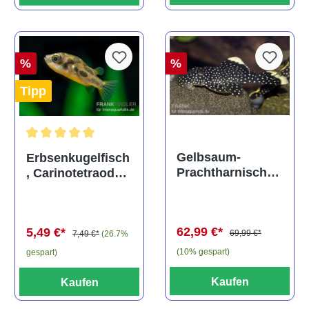
%
%
Tipp
Durchschnittliche Bewertung von 5 von 5 Sternen
Gelbsaum-
Erbsenkugelfisch
Prachtharnischw
, Carinotetraodon
els, L81,
travancoricus
Baryancistrus
(Minifisch)
spec., 6-8 cm
62,99 €*
5,49 €*
69,99 €*
7,49 €*
(26.7%
(10% gespart)
gespart)
Kaufen
Kaufen