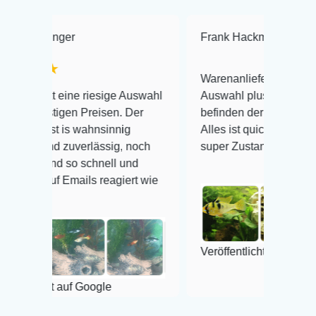
Frank Hackmayer
★★★★
Warenanlieferung Top und die
 riesige Auswahl
Auswahl plus gesundheitliches
 Preisen. Der
befinden der Fische einwandfrei.
wahnsinnig
Alles ist quick lebendig und im
verlässig, noch
super Zustand. Gerne wieder 😃
 schnell und
ils reagiert wie
Veröffentlicht auf Google
 Google