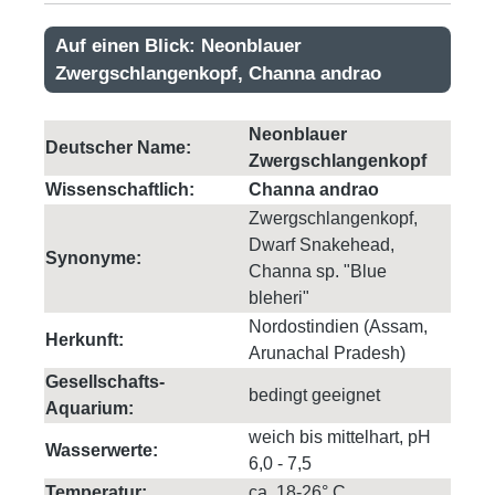
Auf einen Blick: Neonblauer
Zwergschlangenkopf, Channa andrao
Neonblauer
Deutscher Name:
Zwergschlangenkopf
Wissenschaftlich:
Channa andrao
Zwergschlangenkopf,
Dwarf Snakehead,
Synonyme:
Channa sp. "Blue
bleheri"
Nordostindien (Assam,
Herkunft:
Arunachal Pradesh)
Gesellschafts-
bedingt geeignet
Aquarium:
weich bis mittelhart, pH
Wasserwerte:
6,0 - 7,5
Temperatur:
ca. 18-26° C