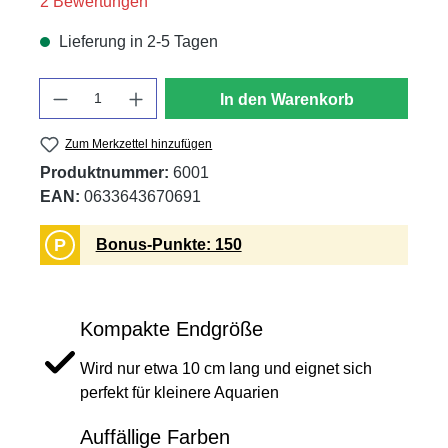
Durchschnittliche Bewertung von 5 von 5 Sternen
2 Bewertungen
Lieferung in 2-5 Tagen
Anzahl
In den Warenkorb
Zum Merkzettel hinzufügen
Produktnummer:
6001
EAN:
0633643670691
P
Bonus-Punkte: 150
Kompakte Endgröße
Wird nur etwa 10 cm lang und eignet sich
perfekt für kleinere Aquarien
Auffällige Farben