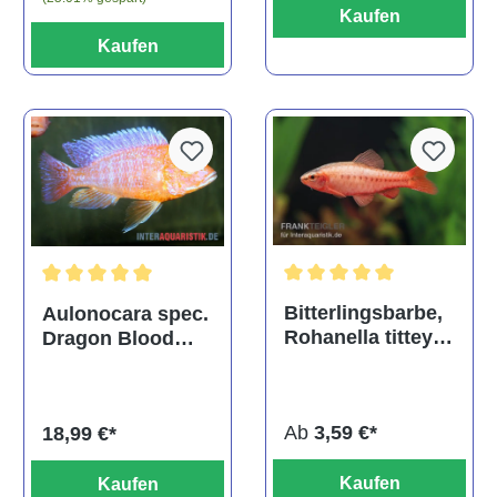
Kaufen
Kaufen
Durchschnittliche Bewertu
Durchschnittliche Bewertung von 5 von 5 Sternen
Bitterlingsbarbe,
Aulonocara spec.
Rohanella titteya,
Dragon Blood
ehem. Puntius
albino, DNZ
titteya
Ab
3,59 €*
18,99 €*
Kaufen
Kaufen