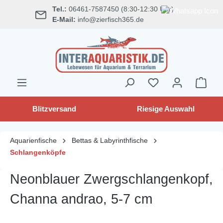
Tel.:
06461-7587450 (8:30-12:30 Uhr)
alt springen
E-Mail:
info@zierfisch365.de
Blitzversand
Riesige Auswahl
Aquarienfische
Bettas & Labyrinthfische
Schlangenköpfe
Neonblauer Zwergschlangenkopf,
Channa andrao, 5-7 cm