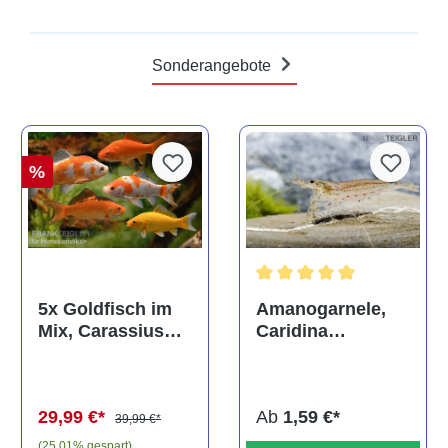
Sonderangebote
%
Durchschnittliche Bewertun
Amanogarnele,
5x Goldfisch im
Caridina
Mix, Carassius
multidentata
auratus
(Kaltwasser)
Ab
1,59 €*
29,99 €*
39,99 €*
(25.01% gespart)