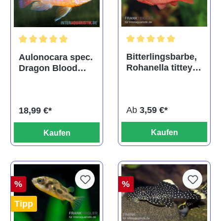
Durchschnittliche Bewertu
Durchschnittliche Bewertung von 5 von 5 Sternen
Bitterlingsbarbe,
Aulonocara spec.
Rohanella titteya,
Dragon Blood
ehem. Puntius
albino, DNZ
titteya
Ab
3,59 €*
18,99 €*
Kaufen
Kaufen
%
%
Tipp