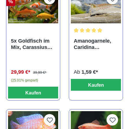
%
Durchschnittliche Bewertun
Amanogarnele,
5x Goldfisch im
Caridina
Mix, Carassius
multidentata
auratus
(Kaltwasser)
Ab
1,59 €*
29,99 €*
39,99 €*
(25.01% gespart)
Kaufen
Kaufen