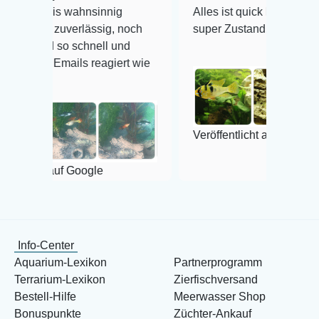
hnsinnig
Alles ist quick lebendig und im
rlässig, noch
super Zustand. Gerne wieder 😃
chnell und
s reagiert wie
Veröffentlicht auf Google
oogle
Info-Center
Aquarium-Lexikon
Partnerprogramm
Terrarium-Lexikon
Zierfischversand
Bestell-Hilfe
Meerwasser Shop
Bonuspunkte
Züchter-Ankauf