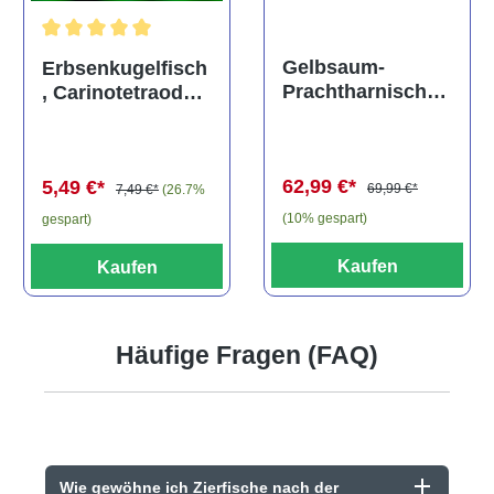
Durchschnittliche Bewertung von 5 von 5 Sternen
Gelbsaum-
Erbsenkugelfisch
Prachtharnischw
, Carinotetraodon
els, L81,
travancoricus
Baryancistrus
(Minifisch)
spec., 6-8 cm
62,99 €*
5,49 €*
69,99 €*
7,49 €*
(26.7%
(10% gespart)
gespart)
Kaufen
Kaufen
Häufige Fragen (FAQ)
Wie gewöhne ich Zierfische nach der