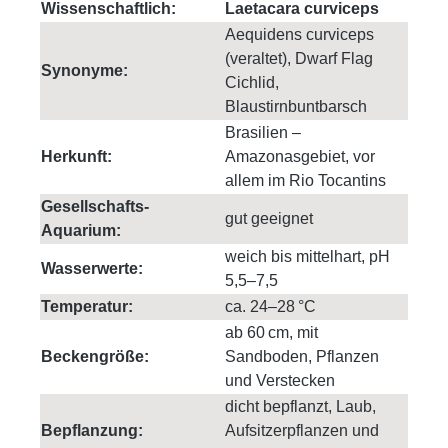
Wissenschaftlich:
Laetacara curviceps
Aequidens curviceps
(veraltet), Dwarf Flag
Synonyme:
Cichlid,
Blaustirnbuntbarsch
Brasilien –
Herkunft:
Amazonasgebiet, vor
allem im Rio Tocantins
Gesellschafts-
gut geeignet
Aquarium:
weich bis mittelhart, pH
Wasserwerte:
5,5–7,5
Temperatur:
ca. 24–28 °C
ab 60 cm, mit
Beckengröße:
Sandboden, Pflanzen
und Verstecken
dicht bepflanzt, Laub,
Bepflanzung:
Aufsitzerpflanzen und