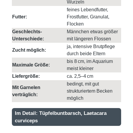
Wurzeln
feines Lebendfutter,
Futter:
Frostfutter, Granulat,
Flocken
Geschlechts-
Männchen etwas größer
Unterschiede:
mit längeren Flossen
ja, intensive Brutpflege
Zucht möglich:
durch beide Eltern
bis 8 cm, im Aquarium
Maximale Größe:
meist kleiner
Liefergröße:
ca. 2,5–4 cm
bedingt, mit gut
Mit Garnelen
strukturiertem Becken
verträglich:
möglich
Im Detail: Tüpfelbuntbarsch, Laetacara
curviceps