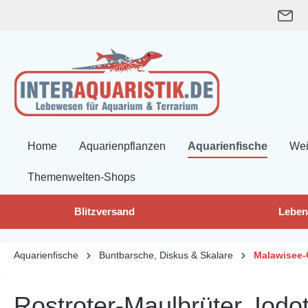
springen
Zur Hauptnavigation springen
Home
Aquarienpflanzen
Aquarienfische
Wei
Themenwelten-Shops
Blitzversand
Leben
Aquarienfische
Buntbarsche, Diskus & Skalare
Malawisee-
Rostroter-Maulbrüter, Iod