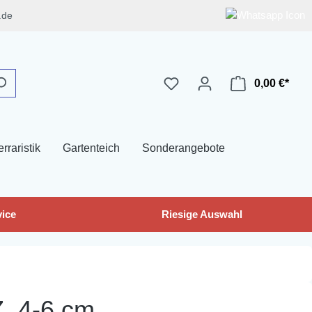
.de
0,00 €*
erraristik
Gartenteich
Sonderangebote
ice
Riesige Auswahl
Z, 4-6 cm