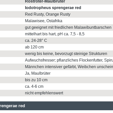
Rostroter-Maulbrüter
Iodotropheus sprengerae red
Red Rusty, Orange Rusty
Malawisee, Ostafrika
gut geeignet mit friedlichen Malawibuntbarschen
mittelhart bis hart, pH ca. 7,5 - 8,5
ca. 24-28° C
ab 120 cm
wenig bis keine, bevorzugt steinige Strukturen
Aufwuchsfresser; pflanzliches Flockenfutter, Spiru
Männchen intensiver gefärbt, Weibchen unschei
Ja, Maulbrüter
bis zu 10 cm
ca. 4-6 cm
nicht empfehlenswert
prengerae red