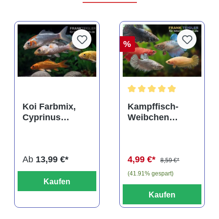
%
rtung von 4 von 5 Sternen
Durchschnittliche Bewertu
Koi Farbmix,
Kampffisch-
Cyprinus
Weibchen
carpio, mittel
Farbmix, Betta
(10-12 cm)
splendens
Ab
13,99 €*
4,99 €*
8,59 €*
(41.91% gespart)
Kaufen
Kaufen