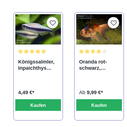
Durchschnittliche Bewertung von 5 von 5 Sternen
Durchschnittliche Bewe
Königssalmler,
Oranda rot-
Inpaichthys
schwarz,
kerri
Carassius
auratus
(Kaltwasser),
4,49 €*
Ab
9,99 €*
verschiedene
Größen
Kaufen
Kaufen