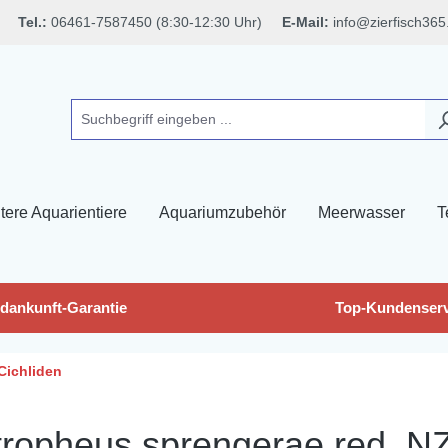
Tel.:
06461-7587450 (8:30-12:30 Uhr)
E-Mail:
info@zierfisch365
tere Aquarientiere
Aquariumzubehör
Meerwasser
T
dankunft-Garantie
Top-Kundenserv
Cichliden
otropheus sprengerae red, N