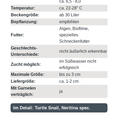
ca. 6,5 - 8,0
Temperatur:
ca. 22-28° C
Beckengröße:
ab 30 Liter
Bepflanzung:
empfohlen
Algen, Biofilme,
Futter:
spezielles
Schneckenfutter
Geschlechts-
nicht äußerlich erkennbar
Unterschiede:
im Süßwasser nicht
Zucht möglich:
erfolgreich
Maximale Größe:
bis zu 3 cm
Liefergröße:
ca. 1-2 cm
Mit Garnelen
ja
verträglich:
Im Detail: Turtle Snail, Neritina spec.