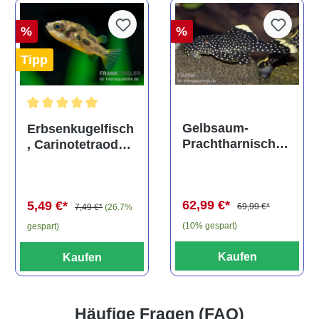
%
%
Tipp
Durchschnittliche Bewertung von 5 von 5 Sternen
Gelbsaum-
Erbsenkugelfisch
Prachtharnischw
, Carinotetraodon
els, L81,
travancoricus
Baryancistrus
(Minifisch)
spec., 6-8 cm
62,99 €*
5,49 €*
69,99 €*
7,49 €*
(26.7%
(10% gespart)
gespart)
Kaufen
Kaufen
Häufige Fragen (FAQ)