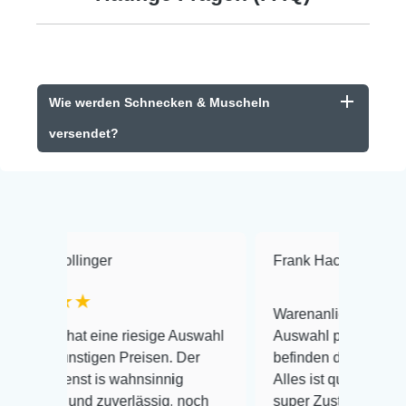
Wie werden Schnecken & Muscheln
versendet?
er
Frank Hackmayer
★★★★
Warenanlieferung Top und die
ine riesige Auswahl
Auswahl plus gesundheitliches
en Preisen. Der
befinden der Fische einwandfrei.
s wahnsinnig
Alles ist quick lebendig und im
zuverlässig, noch
super Zustand. Gerne wieder 😃