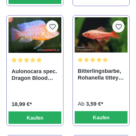
Durchschnittliche Bewertu
Durchschnittliche Bewertung von 5 von 5 Sternen
Bitterlingsbarbe,
Aulonocara spec.
Rohanella titteya,
Dragon Blood
ehem. Puntius
albino, DNZ
titteya
Ab
3,59 €*
18,99 €*
Kaufen
Kaufen