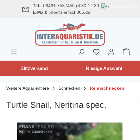
Tel.:
06461-7587450 (8:30-12:30 Uhr)
alt springen
E-Mail:
info@zierfisch365.de
Blitzversand
Riesige Auswahl
Weitere Aquarientiere
Schnecken
Rennschnecken
Turtle Snail, Neritina spec.
Bildergalerie überspringen