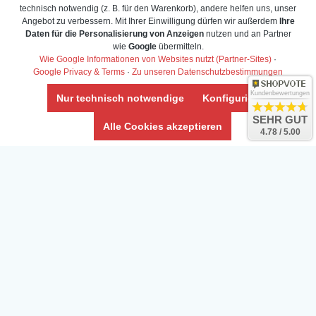
technisch notwendig (z. B. für den Warenkorb), andere helfen uns, unser
Angebot zu verbessern. Mit Ihrer Einwilligung dürfen wir außerdem
Ihre
Daten für die Personalisierung von Anzeigen
nutzen und an Partner
Daten­schutz­erklärung
wie
Google
übermitteln.
Widerrufs­recht /Widerrufs­formular
Wie Google Informationen von Websites nutzt (Partner-Sites)
·
Google Privacy & Terms
·
Zu unseren Datenschutzbestimmungen
AGB & Info
Impressum
Kundenbewertungen
Nur technisch notwendige
Konfigurieren
Umwelt und Entsorgung
SEHR GUT
Alle Cookies akzeptieren
4.78 / 5.00
Vertrag widerrufen
* Alle Preise inkl. ges. MwSt. zzgl.
Versandkosten
Zierfische, Garnelen, Krebse, Wasserschnecken (Wirbellose),
Aquarienpflanzen & Aquarium-Zubehör preiswert online kaufen.
© Copyright 2024 Interaquaristik.de Shop, Aquarium und
Gartenteich Shop. Alle Rechte vorbehalten.