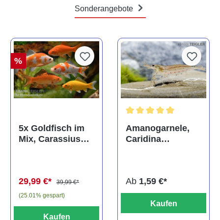
Sonderangebote
%
Durchschnittliche Bewertun
Amanogarnele,
5x Goldfisch im
Caridina
Mix, Carassius
multidentata
auratus
(Kaltwasser)
Ab
1,59 €*
29,99 €*
39,99 €*
(25.01% gespart)
Kaufen
Kaufen