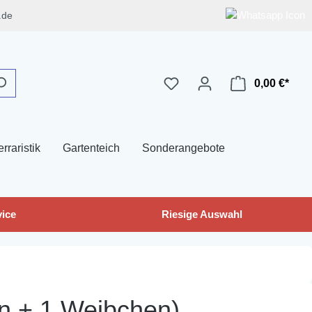
.de
0,00 €*
erraristik
Gartenteich
Sonderangebote
ice
Riesige Auswahl
n + 1 Weibchen)