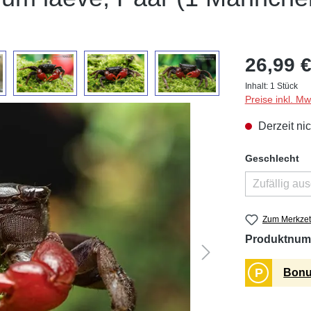
26,99 €
Inhalt:
1 Stück
Preise inkl. M
Derzeit nic
au
Geschlecht
Zufällig au
(D
Zum Merkzet
Produktnum
P
Bonu