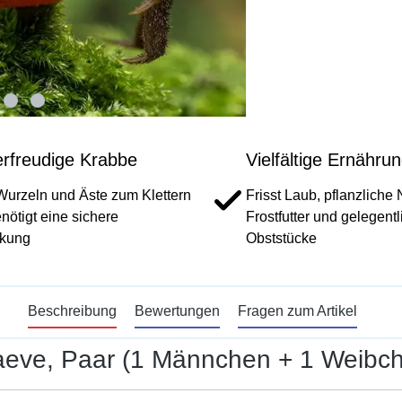
erfreudige Krabbe
Vielfältige Ernähru
Wurzeln und Äste zum Klettern
Frisst Laub, pflanzliche
nötigt eine sichere
Frostfutter und gelegentl
kung
Obststücke
Beschreibung
Bewertungen
Fragen zum Artikel
aeve, Paar (1 Männchen + 1 Weibc