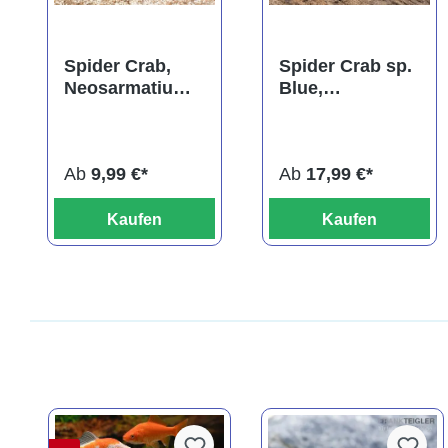
Spider Crab,
Spider Crab sp.
Neosarmatium
Blue,
meinerti
Neosarmatium
rotundifrons
Ab
9,99 €*
Ab
17,99 €*
Kaufen
Kaufen