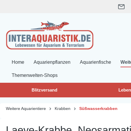
springen
Zur Hauptnavigation springen
Home
Aquarienpflanzen
Aquarienfische
Weit
Themenwelten-Shops
Blitzversand
Leben
Weitere Aquarientiere
Krabben
Süßwasserkrabben
Laeve-Krabbe, Neosarmati