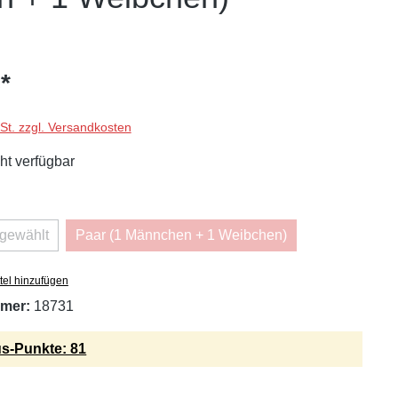
*
wSt. zzgl. Versandkosten
ht verfügbar
swählen
sgewählt
Paar (1 Männchen + 1 Weibchen)
iese Option ist zurzeit nicht verfügbar.)
(Diese Option ist zurzeit nicht verfügba
tel hinzufügen
mer:
18731
s-Punkte: 81