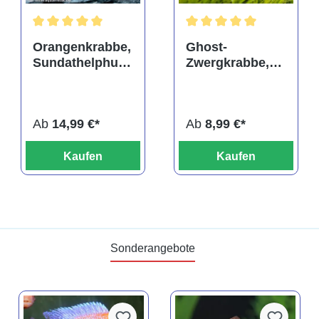
Durchschnittliche Bewertung von 5 von 5 Sternen
Durchschnittliche Bewertu
Orangenkrabbe,
Ghost-
Sundathelphusa
Zwergkrabbe,
sp. "orange"
Potamocypoda
pugil
Ab
14,99 €*
Ab
8,99 €*
Kaufen
Kaufen
Sonderangebote