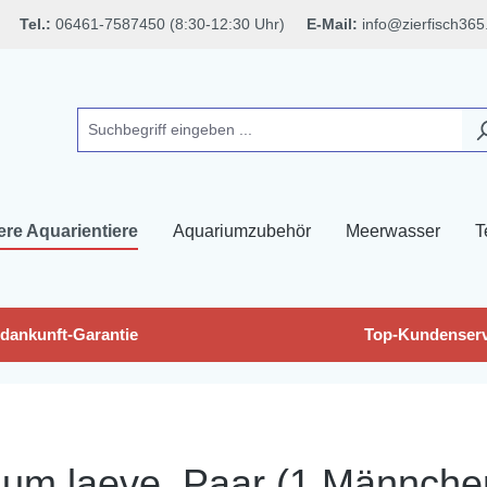
Tel.:
06461-7587450 (8:30-12:30 Uhr)
E-Mail:
info@zierfisch365
ere Aquarientiere
Aquariumzubehör
Meerwasser
T
dankunft-Garantie
Top-Kundenserv
um laeve, Paar (1 Männche