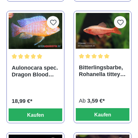
Durchschnittliche Bewertu
Durchschnittliche Bewertung von 5 von 5 Sternen
Bitterlingsbarbe,
Aulonocara spec.
Rohanella titteya,
Dragon Blood
ehem. Puntius
albino, DNZ
titteya
Ab
3,59 €*
18,99 €*
Kaufen
Kaufen