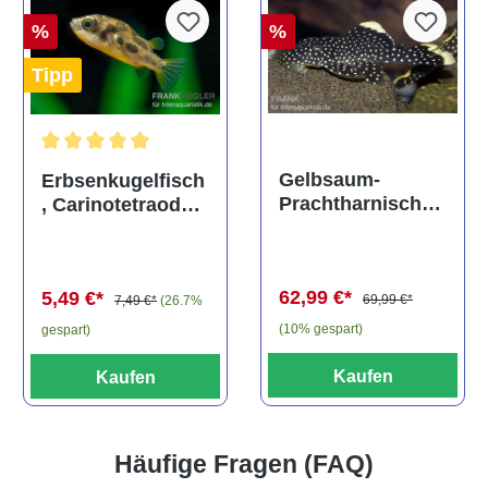
%
%
Tipp
Durchschnittliche Bewertung von 5 von 5 Sternen
Gelbsaum-
Erbsenkugelfisch
Prachtharnischw
, Carinotetraodon
els, L81,
travancoricus
Baryancistrus
(Minifisch)
spec., 6-8 cm
62,99 €*
5,49 €*
69,99 €*
7,49 €*
(26.7%
(10% gespart)
gespart)
Kaufen
Kaufen
Häufige Fragen (FAQ)