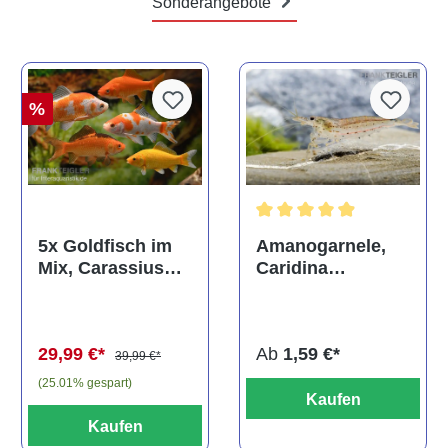
Sonderangebote
%
Durchschnittliche Bewertun
Amanogarnele,
5x Goldfisch im
Caridina
Mix, Carassius
multidentata
auratus
(Kaltwasser)
Ab
1,59 €*
29,99 €*
39,99 €*
(25.01% gespart)
Kaufen
Kaufen