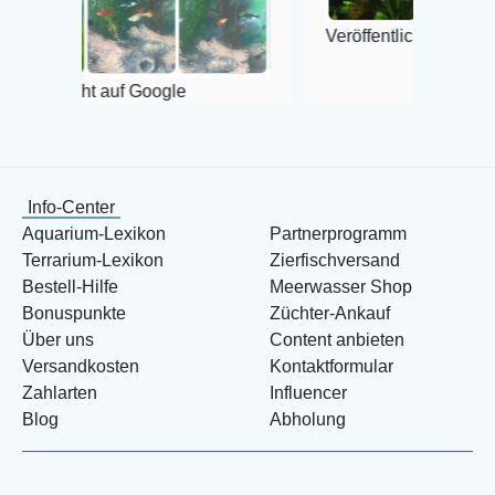
Veröffentlicht auf Google
f Google
Info-Center
Aquarium-Lexikon
Partnerprogramm
Terrarium-Lexikon
Zierfischversand
Bestell-Hilfe
Meerwasser Shop
Bonuspunkte
Züchter-Ankauf
Über uns
Content anbieten
Versandkosten
Kontaktformular
Zahlarten
Influencer
Blog
Abholung