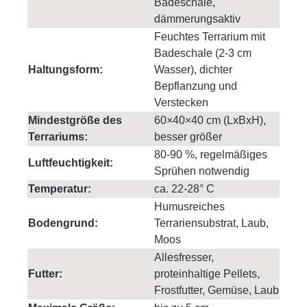
Badeschale,
dämmerungsaktiv
Feuchtes Terrarium mit
Badeschale (2-3 cm
Haltungsform:
Wasser), dichter
Bepflanzung und
Verstecken
Mindestgröße des
60×40×40 cm (LxBxH),
Terrariums:
besser größer
80-90 %, regelmäßiges
Luftfeuchtigkeit:
Sprühen notwendig
Temperatur:
ca. 22-28° C
Humusreiches
Bodengrund:
Terrariensubstrat, Laub,
Moos
Allesfresser,
Futter:
proteinhaltige Pellets,
Frostfutter, Gemüse, Laub