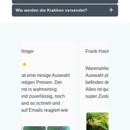
Wie werden die Krabben versendet?
r
Frank Hackmayer
★★★★
Warenanlieferung Top und die
e riesige Auswahl
Auswahl plus gesundheitliches
n Preisen. Der
befinden der Fische einwandfrei.
 wahnsinnig
Alles ist quick lebendig und im
uverlässig, noch
super Zustand. Gerne wieder 😃
o schnell und
ails reagiert wie