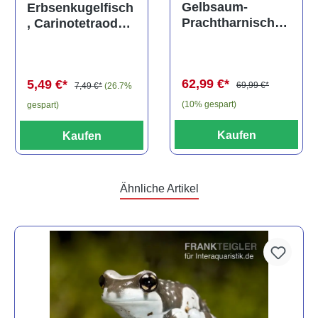
Gelbsaum-
Erbsenkugelfisch
Prachtharnischw
, Carinotetraodon
els, L81,
travancoricus
Baryancistrus
(Minifisch)
spec., 6-8 cm
62,99 €*
5,49 €*
69,99 €*
7,49 €*
(26.7%
(10% gespart)
gespart)
Kaufen
Kaufen
Ähnliche Artikel