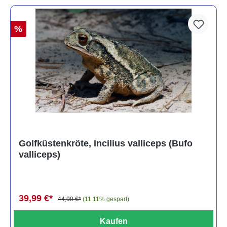
%
Golfküstenkröte, Incilius valliceps (Bufo
valliceps)
39,99 €*
44,99 €*
(11.11% gespart)
Kaufen