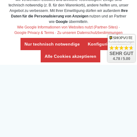
technisch notwendig (z. B. für den Warenkorb), andere helfen uns, unser
Veröffentlicht auf Google
Angebot zu verbessern. Mit Ihrer Einwilligung dürfen wir außerdem
Ihre
Daten für die Personalisierung von Anzeigen
nutzen und an Partner
wie
Google
übermitteln.
uf Google
Wie Google Informationen von Websites nutzt (Partner-Sites)
·
Google Privacy & Terms
·
Zu unseren Datenschutzbestimmungen
Kundenbewertungen
Nur technisch notwendige
Konfigurieren
SEHR GUT
Alle Cookies akzeptieren
Info-Center
4.78 / 5.00
Aquarium-Lexikon
Partnerprogramm
Terrarium-Lexikon
Zierfischversand
Bestell-Hilfe
Meerwasser Shop
Bonuspunkte
Züchter-Ankauf
Über uns
Content anbieten
Versandkosten
Kontaktformular
Zahlarten
Influencer
Blog
Abholung