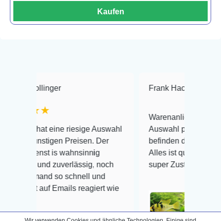
Kaufen
er
Frank Hackmayer
★★★★
Warenanlieferung Top und die
ne riesige Auswahl
Auswahl plus gesundheitliches
en Preisen. Der
befinden der Fische einwandfrei.
s wahnsinnig
Alles ist quick lebendig und im
zuverlässig, noch
super Zustand. Gerne wieder 😃
so schnell und
mails reagiert wie
Wir verwenden Cookies und ähnliche Technologien. Einige sind