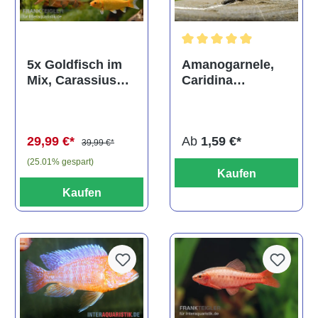
Durchschnittliche Bewertun
Amanogarnele,
5x Goldfisch im
Caridina
Mix, Carassius
multidentata
auratus
(Kaltwasser)
Ab
1,59 €*
29,99 €*
39,99 €*
(25.01% gespart)
Kaufen
Kaufen