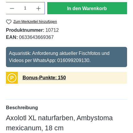
Anzahl
In den Warenkorb
Zum Merkzettel hinzufügen
Produktnummer:
10712
EAN:
0633643669367
Aquaristik: Anforderung aktueller Fischfotos und
Videos per WhatsApp: 016099209130.
P
Bonus-Punkte: 150
Beschreibung
Axolotl XL naturfarben, Ambystoma
mexicanum, 18 cm