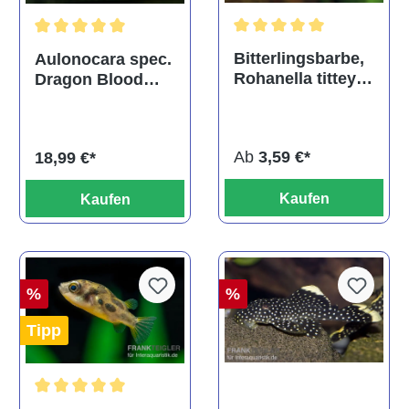
Durchschnittliche Bewertu
Durchschnittliche Bewertung von 5 von 5 Sternen
Bitterlingsbarbe,
Aulonocara spec.
Rohanella titteya,
Dragon Blood
ehem. Puntius
albino, DNZ
titteya
Ab
3,59 €*
18,99 €*
Kaufen
Kaufen
%
%
Tipp
Durchschnittliche Bewertung von 5 von 5 Sternen