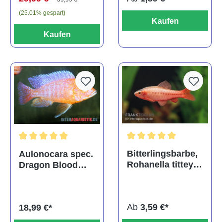
(25.01% gespart)
Kaufen
Kaufen
Durchschnittliche Bewertu
Durchschnittliche Bewertung von 5 von 5 Sternen
Bitterlingsbarbe,
Aulonocara spec.
Rohanella titteya,
Dragon Blood
ehem. Puntius
albino, DNZ
titteya
Ab
3,59 €*
18,99 €*