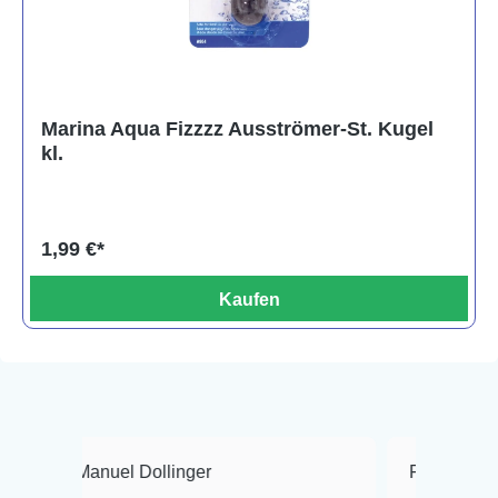
Marina Aqua Fizzzz Ausströmer-St. Kugel
kl.
1,99 €*
Kaufen
anuel Dollinger
Frank Hackmayer