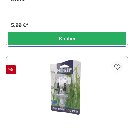
5,99 €*
Kaufen
%