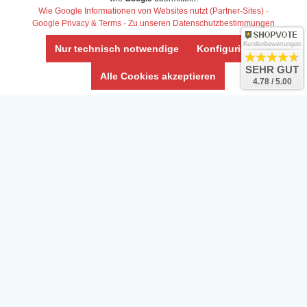
Wie Google Informationen von Websites nutzt (Partner-Sites)
·
Google Privacy & Terms
·
Zu unseren Datenschutzbestimmungen
Kundenbewertungen
Nur technisch notwendige
Konfigurieren
SEHR GUT
Alle Cookies akzeptieren
4.78 / 5.00
Daten­schutz­erklärung
Widerrufs­recht /Widerrufs­formular
AGB & Info
Impressum
Umwelt und Entsorgung
Vertrag widerrufen
* Alle Preise inkl. ges. MwSt. zzgl.
Versandkosten
Zierfische, Garnelen, Krebse, Wasserschnecken (Wirbellose),
Aquarienpflanzen & Aquarium-Zubehör preiswert online kaufen.