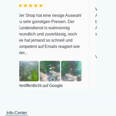
★★★★★
Warenanlieferung Top
er Shop hat eine riesige Auswahl
Auswahl plus gesundh
u sehr günstigen Preisen. Der
befinden der Fische e
undendienst is wahnsinnig
Alles ist quick lebend
reundlich und zuverlässig, noch
super Zustand. Gerne
ie hat jemand so schnell und
ompetent auf Emails reagiert wie
ier...
Veröffentlicht auf Goo
eröffentlicht auf Google
Info-Center