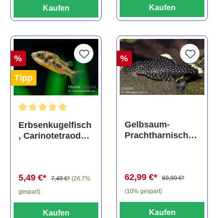
Kaufen
Kaufen
%
%
Tipp
Durchschnittliche Bewertung von 5 von 5 Sternen
Gelbsaum-
Erbsenkugelfisch
Prachtharnischw
, Carinotetraodon
els, L81,
travancoricus
Baryancistrus
(Minifisch)
spec., 6-8 cm
62,99 €*
5,49 €*
69,99 €*
7,49 €*
(26.7%
(10% gespart)
gespart)
Kaufen
Kaufen