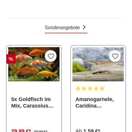
Sonderangebote
%
Durchschnittliche Bewertun
Amanogarnele,
5x Goldfisch im
Caridina
Mix, Carassius
multidentata
auratus
(Kaltwasser)
Ab
1,59 €*
29,99 €*
39,99 €*