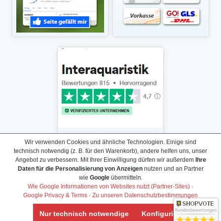
Wir verwenden Cookies und ähnliche Technologien. Einige sind
technisch notwendig (z. B. für den Warenkorb), andere helfen uns, unser
Angebot zu verbessern. Mit Ihrer Einwilligung dürfen wir außerdem
Ihre
Daten für die Personalisierung von Anzeigen
nutzen und an Partner
Daten­schutz­erklärung
wie
Google
übermitteln.
Widerrufs­recht /Widerrufs­formular
Wie Google Informationen von Websites nutzt (Partner-Sites)
·
Google Privacy & Terms
·
Zu unseren Datenschutzbestimmungen
AGB & Info
Impressum
Kundenbewertungen
Nur technisch notwendige
Konfigurieren