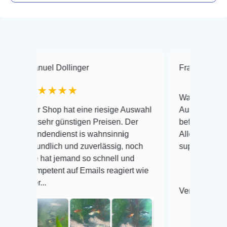
el Dollinger
Frank Hackmayer
★★★★
Warenanlieferung Top un
Shop hat eine riesige Auswahl
Auswahl plus gesundheit
ehr günstigen Preisen. Der
befinden der Fische einwa
endienst is wahnsinnig
Alles ist quick lebendig u
ndlich und zuverlässig, noch
super Zustand. Gerne wie
hat jemand so schnell und
etent auf Emails reagiert wie
.
Veröffentlicht auf Google