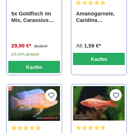
Durchschnittliche Bewertun
Amanogarnele,
5x Goldfisch im
Caridina
Mix, Carassius
multidentata
auratus
(Kaltwasser)
Ab
1,59 €*
29,99 €*
39,99 €*
(25.01% gespart)
Kaufen
Kaufen