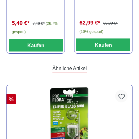
els, L81,
travancoricus
Baryancistrus
(Minifisch)
spec., 6-8 cm
62,99 €*
5,49 €*
69,99 €*
7,49 €*
(26.7%
(10% gespart)
gespart)
Kaufen
Kaufen
Ähnliche Artikel
%