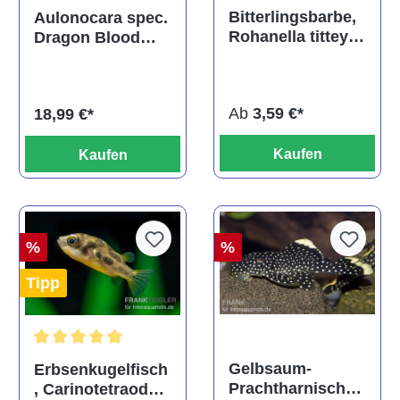
Durchschnittliche Bewertu
Durchschnittliche Bewertung von 5 von 5 Sternen
Bitterlingsbarbe,
Aulonocara spec.
Rohanella titteya,
Dragon Blood
ehem. Puntius
albino, DNZ
titteya
Ab
3,59 €*
18,99 €*
Kaufen
Kaufen
%
%
Tipp
Durchschnittliche Bewertung von 5 von 5 Sternen
Gelbsaum-
Erbsenkugelfisch
Prachtharnischw
, Carinotetraodon