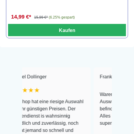
14,99 €*
15,99 €*
(6.25% gespart)
Kaufen
Dollinger
Frank Hackmayer
★
★★★
Warenanlieferung Top und d
p hat eine riesige Auswahl
Auswahl plus gesundheitlic
 günstigen Preisen. Der
befinden der Fische einwandf
ienst is wahnsinnig
Alles ist quick lebendig und 
ich und zuverlässig, noch
super Zustand. Gerne wiede
 jemand so schnell und