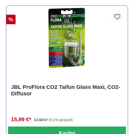
%
JBL ProFlora CO2 Taifun Glass Maxi, CO2-
Diffusor
15,99 €*
17,59 €*
(9.1% gespart)
Kaufen