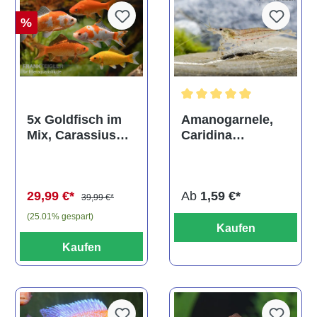
%
Durchschnittliche Bewertun
Amanogarnele,
5x Goldfisch im
Caridina
Mix, Carassius
multidentata
auratus
(Kaltwasser)
Ab
1,59 €*
29,99 €*
39,99 €*
(25.01% gespart)
Kaufen
Kaufen