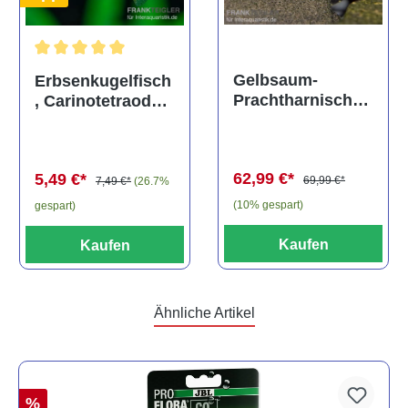
Durchschnittliche Bewertung von 5 von 5 Sternen
Gelbsaum-
Erbsenkugelfisch
Prachtharnischw
, Carinotetraodon
els, L81,
travancoricus
Baryancistrus
(Minifisch)
spec., 6-8 cm
62,99 €*
5,49 €*
69,99 €*
7,49 €*
(26.7%
(10% gespart)
gespart)
Kaufen
Kaufen
Ähnliche Artikel
%