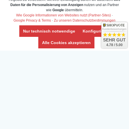
Daten für die Personalisierung von Anzeigen
nutzen und an Partner
Daten­schutz­erklärung
wie
Google
übermitteln.
Widerrufs­recht /Widerrufs­formular
Wie Google Informationen von Websites nutzt (Partner-Sites)
·
Google Privacy & Terms
·
Zu unseren Datenschutzbestimmungen
AGB & Info
Impressum
Kundenbewertungen
Nur technisch notwendige
Konfigurieren
Umwelt und Entsorgung
SEHR GUT
Alle Cookies akzeptieren
4.78 / 5.00
Vertrag widerrufen
* Alle Preise inkl. ges. MwSt. zzgl.
Versandkosten
Zierfische, Garnelen, Krebse, Wasserschnecken (Wirbellose),
Aquarienpflanzen & Aquarium-Zubehör preiswert online kaufen.
© Copyright 2024 Interaquaristik.de Shop, Aquarium und
Gartenteich Shop. Alle Rechte vorbehalten.