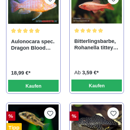
Durchschnittliche Bewertu
Durchschnittliche Bewertung von 5 von 5 Sternen
Bitterlingsbarbe,
Aulonocara spec.
Rohanella titteya,
Dragon Blood
ehem. Puntius
albino, DNZ
titteya
Ab
3,59 €*
18,99 €*
Kaufen
Kaufen
%
%
Tipp