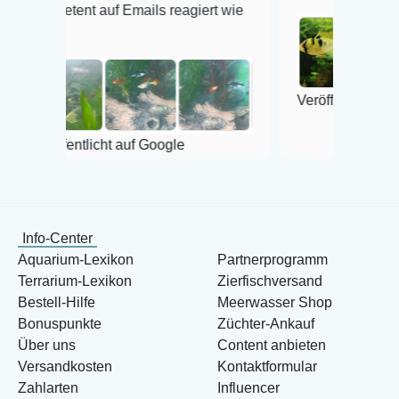
nt auf Emails reagiert wie
Veröffentlicht auf Google
tlicht auf Google
Info-Center
Aquarium-Lexikon
Partnerprogramm
Terrarium-Lexikon
Zierfischversand
Bestell-Hilfe
Meerwasser Shop
Bonuspunkte
Züchter-Ankauf
Über uns
Content anbieten
Versandkosten
Kontaktformular
Zahlarten
Influencer