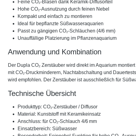
Feine CO₂-Blasen dank Keramik-Diffusorteil
Hohe CO₂-Ausnutzung durch feinen Nebel
Kompakt und einfach zu montieren
Ideal für bepflanzte Süßwasseraquarien
Passt zu gängigen CO₂-Schläuchen (4/6 mm)
Unauffällige Platzierung im Pflanzenaquarium
Anwendung und Kombination
Der Dupla CO₂ Zerstäuber wird direkt im Aquarium montier
mit CO₂-Druckminderern, Nachtabschaltung und Dauertests. D
wird empfohlen. Der Zerstäuber ist ausschließlich für Süßw
Technische Übersicht
Produkttyp: CO₂-Zerstäuber / Diffusor
Material: Kunststoff mit Keramikeinsatz
Anschluss: für CO₂-Schlauch 4/6 mm
Einsatzbereich: Süßwasser
Besonderheit: Feinnebel-Funktion für hohe CO₂-Ausnu