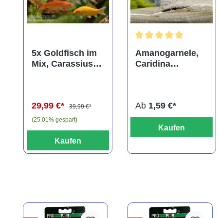
Durchschnittliche Bewer
5x Goldfisch im
Amanogarnele,
Mix, Carassius
Caridina
auratus
multidentata
(Kaltwasser)
29,99 €*
Ab
1,59 €*
39,99 €*
(25.01% gespart)
Kaufen
Kaufen