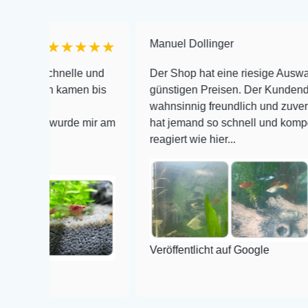
Manuel Dollinger
★★★★★
★★
chnelle und
Der Shop hat eine riesige Auswahl zu sehr
n kamen bis
günstigen Preisen. Der Kundendienst is
wahnsinnig freundlich und zuverlässig, no
 wurde mir am
hat jemand so schnell und kompetent auf 
reagiert wie hier...
Veröffentlicht auf Google