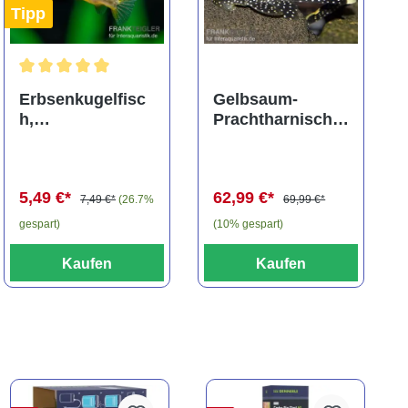
Tipp
ng von 5 von 5 Sternen
Durchschnittliche Bewertung von 5 von 5 Sternen
Erbsenkugelfisc
Gelbsaum-
h,
Prachtharnischw
Carinotetraodon
els, L81,
travancoricus
Baryancistrus
(Minifisch)
spec., 6-8 cm
5,49 €*
62,99 €*
7,49 €*
(26.7%
69,99 €*
gespart)
(10% gespart)
Kaufen
Kaufen