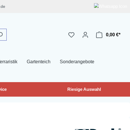
.de
0,00 €*
erraristik
Gartenteich
Sonderangebote
ice
Riesige Auswahl