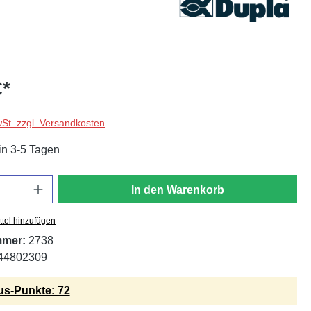
€*
wSt. zzgl. Versandkosten
in 3-5 Tagen
In den Warenkorb
tel hinzufügen
mmer:
2738
44802309
s-Punkte: 72