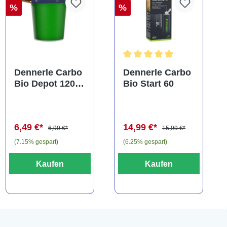
%
%
Durchschnittliche Bewertung
Dennerle Carbo
Dennerle Carbo
Bio Depot 120,
Bio Start 60
BIO CO2
Nachfüllpackun
g
6,49 €*
14,99 €*
6,99 €*
15,99 €*
(7.15% gespart)
(6.25% gespart)
Kaufen
Kaufen