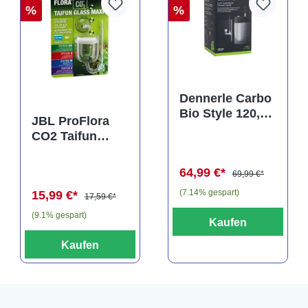
%
%
Dennerle Carbo
Bio Style 120,
JBL ProFlora
CO2 für
CO2 Taifun
Aquarien bis
Glass Maxi,
120 Liter
CO2-Diffusor
64,99 €*
69,99 €*
(7.14% gespart)
15,99 €*
17,59 €*
(9.1% gespart)
Kaufen
Kaufen