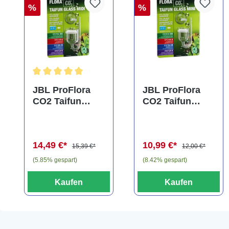
%
%
Durchschnittliche Bewertung von 5 von 5 Sternen
JBL ProFlora
JBL ProFlora
CO2 Taifun
CO2 Taifun
Glass Midi,
Glass Mini,
CO2-Diffusor
CO2-Diffusor
14,49 €*
10,99 €*
15,39 €*
12,00 €*
(5.85% gespart)
(8.42% gespart)
Kaufen
Kaufen