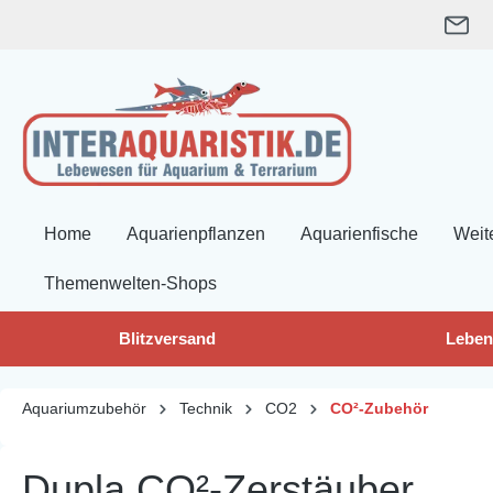
springen
Zur Hauptnavigation springen
Home
Aquarienpflanzen
Aquarienfische
Weit
Themenwelten-Shops
Blitzversand
Leben
Aquariumzubehör
Technik
CO2
CO²-Zubehör
Dupla CO²-Zerstäuber