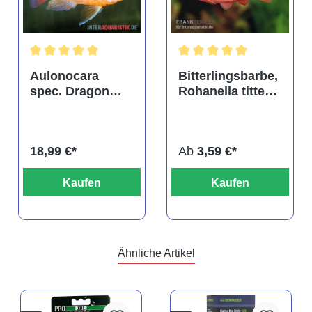
tung von 4.9 von 5 Sternen
Durchschnittliche Bewertung von 5 von 5 Sternen
Durchschnittliche Bewertu
Aulonocara
Bitterlingsbarbe,
spec. Dragon
Rohanella titteya,
Blood albino,
ehem. Puntius
DNZ
titteya
18,99 €*
Ab
3,59 €*
Kaufen
Kaufen
Ähnliche Artikel