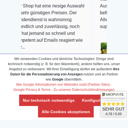
Shop hat eine riesige Auswahl
Auswahl plus gesundheit
ehr günstigen Preisen. Der
befinden der Fische einw
dendienst is wahnsinnig
Alles ist quick lebendig 
ndlich und zuverlässig, noch
super Zustand. Gerne wi
hat jemand so schnell und
etent auf Emails reagiert wie
..
Wir verwenden Cookies und ähnliche Technologien. Einige sind
technisch notwendig (z. B. für den Warenkorb), andere helfen uns, unser
Veröffentlicht auf Google
Angebot zu verbessern. Mit Ihrer Einwilligung dürfen wir außerdem
Ihre
Daten für die Personalisierung von Anzeigen
nutzen und an Partner
wie
Google
übermitteln.
ffentlicht auf Google
Wie Google Informationen von Websites nutzt (Partner-Sites)
·
Google Privacy & Terms
·
Zu unseren Datenschutzbestimmungen
Kundenbewertungen
Nur technisch notwendige
Konfigurieren
SEHR GUT
Alle Cookies akzeptieren
Info-Center
4.78 / 5.00
Aquarium-Lexikon
Partnerprogramm
Terrarium-Lexikon
Zierfischversand