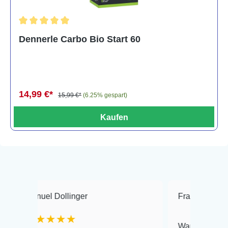
Durchschnittliche Bewertung von 5 von 5 Sternen
Dennerle Carbo Bio Start 60
14,99 €*
15,99 €*
(6.25% gespart)
Kaufen
el Dollinger
Frank Hackmayer
★★★★
Warenanlieferung Top un