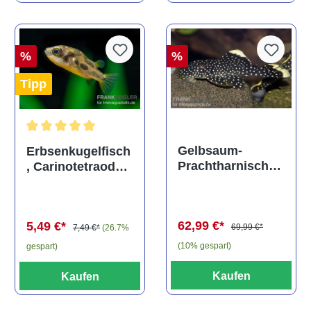
%
%
Tipp
Durchschnittliche Bewertung von 5 von 5 Sternen
Gelbsaum-
Erbsenkugelfisch
Prachtharnischw
, Carinotetraodon
els, L81,
travancoricus
Baryancistrus
(Minifisch)
spec., 6-8 cm
62,99 €*
5,49 €*
69,99 €*
7,49 €*
(26.7%
(10% gespart)
gespart)
Kaufen
Kaufen