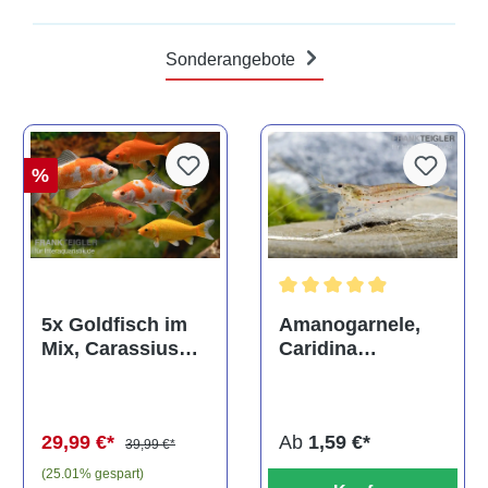
Sonderangebote
%
Durchschnittliche Bewertun
Amanogarnele,
5x Goldfisch im
Caridina
Mix, Carassius
multidentata
auratus
(Kaltwasser)
Ab
1,59 €*
29,99 €*
39,99 €*
(25.01% gespart)