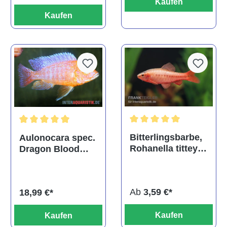
Kaufen
Kaufen
Durchschnittliche Bewertu
Durchschnittliche Bewertung von 5 von 5 Sternen
Bitterlingsbarbe,
Aulonocara spec.
Rohanella titteya,
Dragon Blood
ehem. Puntius
albino, DNZ
titteya
Ab
3,59 €*
18,99 €*
Kaufen
Kaufen