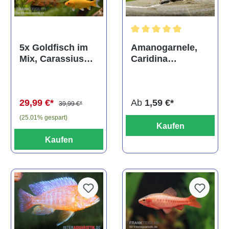
Durchschnittliche Bewertun
Amanogarnele,
5x Goldfisch im
Caridina
Mix, Carassius
multidentata
auratus
(Kaltwasser)
Ab
1,59 €*
29,99 €*
39,99 €*
(25.01% gespart)
Kaufen
Kaufen