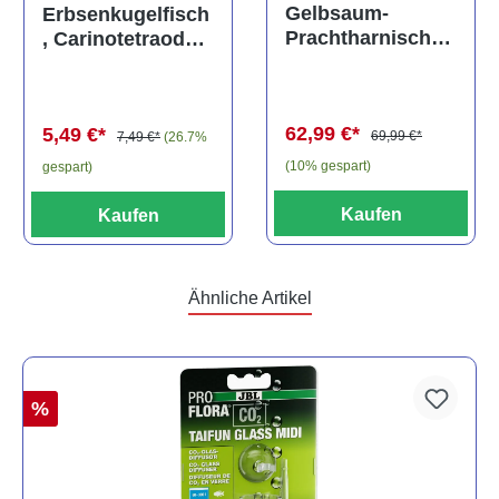
Durchschnittliche Bewertung von 5 von 5 Sternen
Gelbsaum-
Erbsenkugelfisch
Prachtharnischw
, Carinotetraodon
els, L81,
travancoricus
Baryancistrus
(Minifisch)
spec., 6-8 cm
62,99 €*
5,49 €*
69,99 €*
7,49 €*
(26.7%
(10% gespart)
gespart)
Kaufen
Kaufen
Ähnliche Artikel
%