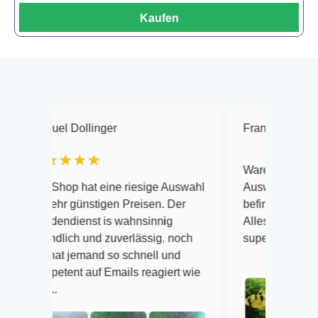
Kaufen
 Dollinger
Frank Hackmayer
★
★★★
Warenanlieferung Top und d
op hat eine riesige Auswahl
Auswahl plus gesundheitlic
 günstigen Preisen. Der
befinden der Fische einwand
dienst is wahnsinnig
Alles ist quick lebendig und
ich und zuverlässig, noch
super Zustand. Gerne wiede
 jemand so schnell und
nt auf Emails reagiert wie