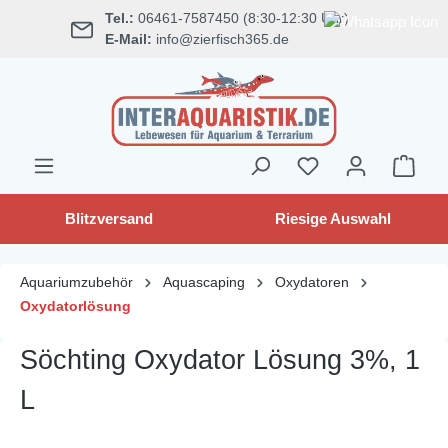
Tel.:
06461-7587450 (8:30-12:30 Uhr)
alt springen
E-Mail:
info@zierfisch365.de
Blitzversand
Riesige Auswahl
Aquariumzubehör
Aquascaping
Oxydatoren
Oxydatorlösung
Söchting Oxydator Lösung 3%, 1
L