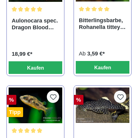
Durchschnittliche Bewertu
Durchschnittliche Bewertung von 5 von 5 Sternen
Bitterlingsbarbe,
Aulonocara spec.
Rohanella titteya,
Dragon Blood
ehem. Puntius
albino, DNZ
titteya
Ab
3,59 €*
18,99 €*
Kaufen
Kaufen
%
%
Tipp