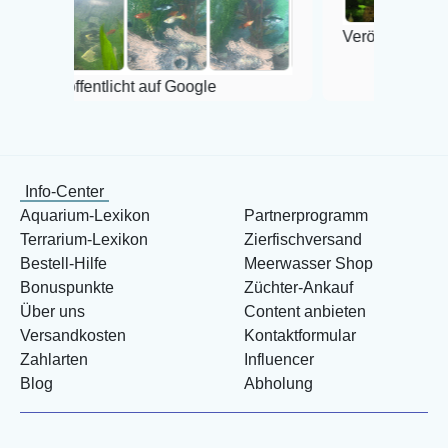
Veröffentlicht auf Google
ntlicht auf Google
Info-Center
Aquarium-Lexikon
Partnerprogramm
Terrarium-Lexikon
Zierfischversand
Bestell-Hilfe
Meerwasser Shop
Bonuspunkte
Züchter-Ankauf
Über uns
Content anbieten
Versandkosten
Kontaktformular
Zahlarten
Influencer
Blog
Abholung