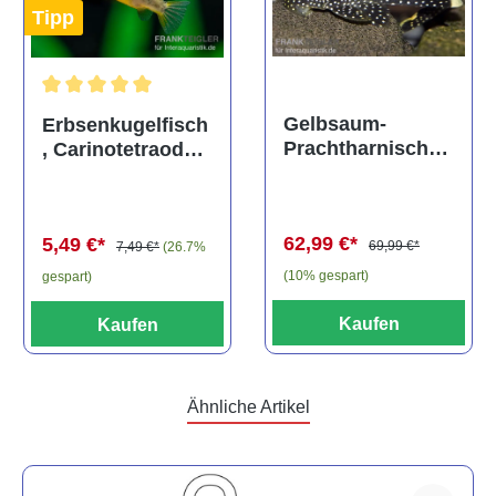
Tipp
Durchschnittliche Bewertung von 5 von 5 Sternen
Gelbsaum-
Erbsenkugelfisch
Prachtharnischw
, Carinotetraodon
els, L81,
travancoricus
Baryancistrus
(Minifisch)
spec., 6-8 cm
62,99 €*
5,49 €*
69,99 €*
7,49 €*
(26.7%
(10% gespart)
gespart)
Kaufen
Kaufen
Ähnliche Artikel