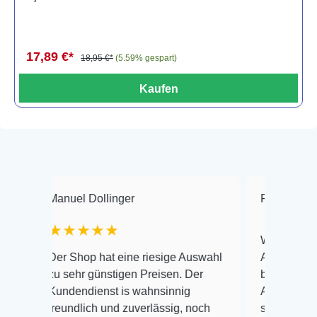
17,89 €*
18,95 €*
(5.59% gespart)
Kaufen
anuel Dollinger
Frank Hackmayer
★★★★★
Warenanlieferung Top
er Shop hat eine riesige Auswahl
Auswahl plus gesundh
u sehr günstigen Preisen. Der
befinden der Fische e
undendienst is wahnsinnig
Alles ist quick lebend
reundlich und zuverlässig, noch
super Zustand. Gerne