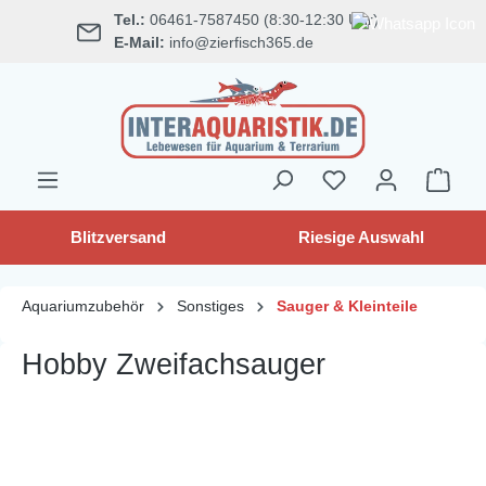
Tel.:
06461-7587450 (8:30-12:30 Uhr)
alt springen
E-Mail:
info@zierfisch365.de
Blitzversand
Riesige Auswahl
Aquariumzubehör
Sonstiges
Sauger & Kleinteile
Hobby Zweifachsauger
Bildergalerie überspringen