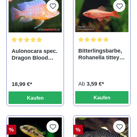
Durchschnittliche Bewertu
Durchschnittliche Bewertung von 5 von 5 Sternen
Bitterlingsbarbe,
Aulonocara spec.
Rohanella titteya,
Dragon Blood
ehem. Puntius
albino, DNZ
titteya
Ab
3,59 €*
18,99 €*
Kaufen
Kaufen
%
%