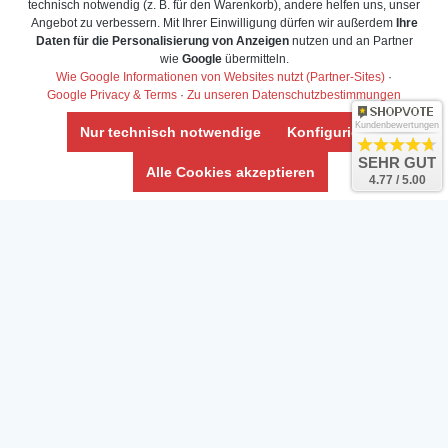
technisch notwendig (z. B. für den Warenkorb), andere helfen uns, unser
Angebot zu verbessern. Mit Ihrer Einwilligung dürfen wir außerdem
Ihre
Daten für die Personalisierung von Anzeigen
nutzen und an Partner
Daten­schutz­erklärung
wie
Google
übermitteln.
Widerrufs­recht /Widerrufs­formular
Wie Google Informationen von Websites nutzt (Partner-Sites)
·
Google Privacy & Terms
·
Zu unseren Datenschutzbestimmungen
AGB & Info
Impressum
Kundenbewertungen
Nur technisch notwendige
Konfigurieren
Umwelt und Entsorgung
SEHR GUT
Alle Cookies akzeptieren
4.77 / 5.00
Vertrag widerrufen
* Alle Preise inkl. ges. MwSt. zzgl.
Versandkosten
Zierfische, Garnelen, Krebse, Wasserschnecken (Wirbellose),
Aquarienpflanzen & Aquarium-Zubehör preiswert online kaufen.
© Copyright 2024 Interaquaristik.de Shop, Aquarium und
Gartenteich Shop. Alle Rechte vorbehalten.