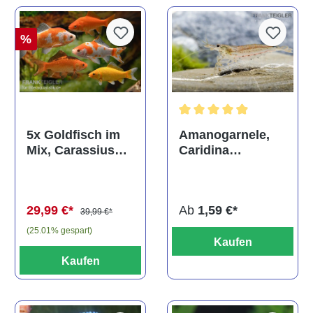
%
Durchschnittliche Bewertun
Amanogarnele,
5x Goldfisch im
Caridina
Mix, Carassius
multidentata
auratus
(Kaltwasser)
Ab
1,59 €*
29,99 €*
39,99 €*
(25.01% gespart)
Kaufen
Kaufen