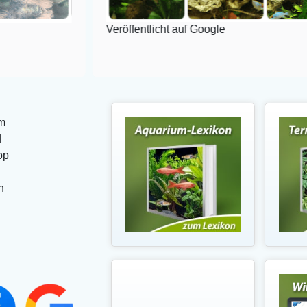
Veröffentlicht auf Google
m
d
op
n