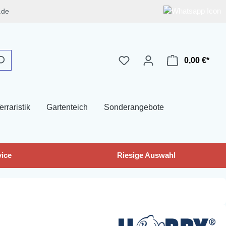
.de
0,00 €*
erraristik
Gartenteich
Sonderangebote
ice
Riesige Auswahl