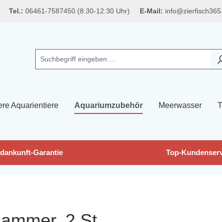
Tel.:
06461-7587450 (8:30-12:30 Uhr)
E-Mail:
info@zierfisch365
ere Aquarientiere
Aquariumzubehör
Meerwasser
T
dankunft-Garantie
Top-Kundenserv
lammer, 2 St.