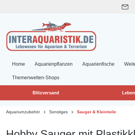
springen
Zur Hauptnavigation springen
Home
Aquarienpflanzen
Aquarienfische
Weit
Themenwelten-Shops
Blitzversand
Leben
Aquariumzubehör
Sonstiges
Sauger & Kleinteile
Hobby Sauger mit Plastikk