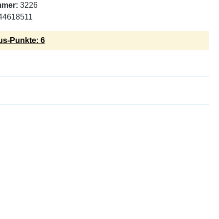
mmer:
3226
44618511
s-Punkte: 6