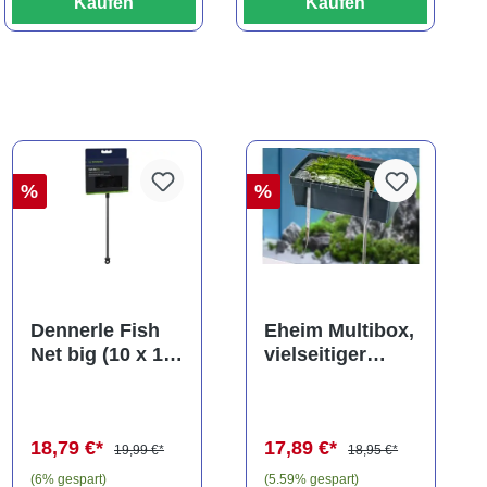
Kaufen
Kaufen
%
%
Dennerle Fish
Eheim Multibox,
Net big (10 x 13
vielseitiger
cm), Kescher
Behälter, ca. 2,5
(Auslaufartikel)
Liter
18,79 €*
17,89 €*
19,99 €*
18,95 €*
(6% gespart)
(5.59% gespart)