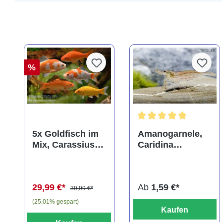
%
Durchschnittliche Bewer
5x Goldfisch im
Amanogarnele,
Mix, Carassius
Caridina
auratus
multidentata
(Kaltwasser)
29,99 €*
Ab
1,59 €*
39,99 €*
(25.01% gespart)
Kaufen