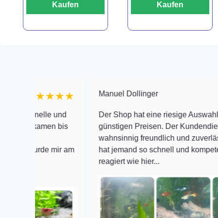
Kaufen
Kaufen
Manuel Dollinger
★★★★★
★★
chnelle und
Der Shop hat eine riesige Auswahl zu sehr
n kamen bis
günstigen Preisen. Der Kundendienst is
wahnsinnig freundlich und zuverlässig, no
 wurde mir am
hat jemand so schnell und kompetent auf 
reagiert wie hier...