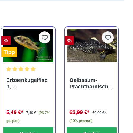
%
%
Tipp
ng von 5 von 5 Sternen
Durchschnittliche Bewertung von 5 von 5 Sternen
Erbsenkugelfisc
Gelbsaum-
h,
Prachtharnischw
Carinotetraodon
els, L81,
travancoricus
Baryancistrus
(Minifisch)
spec., 6-8 cm
5,49 €*
62,99 €*
7,49 €*
(26.7%
69,99 €*
gespart)
(10% gespart)