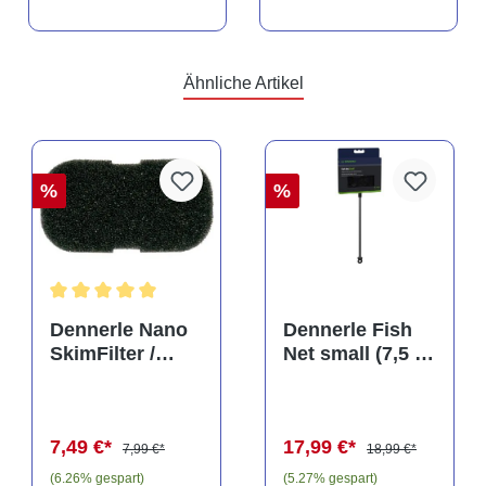
Ähnliche Artikel
%
%
Durchschnittliche Bewertung von 5 von 5 Sternen
Dennerle Nano
Dennerle Fish
SkimFilter /
Net small (7,5 x
Scapers Flow
10 cm), Kescher
Filter Filterpad
(Auslaufartikel)
7,49 €*
17,99 €*
7,99 €*
18,99 €*
(6.26% gespart)
(5.27% gespart)