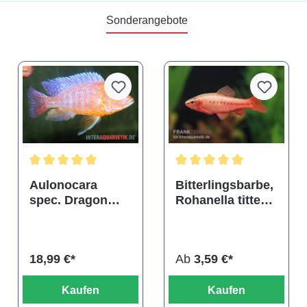
Sonderangebote
tung von 4.9 von 5 Sternen
Durchschnittliche Bewertung von 5 von 5 Sternen
Durchschnittliche Bewertu
Aulonocara
Bitterlingsbarbe,
spec. Dragon
Rohanella titteya,
Blood albino,
ehem. Puntius
DNZ
titteya
18,99 €*
Ab
3,59 €*
Kaufen
Kaufen