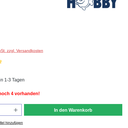
wSt. zzgl. Versandkosten
liche Bewertung von 5 von 5 Sternen
in 1-3 Tagen
 noch 4 vorhanden!
In den Warenkorb
tel hinzufügen