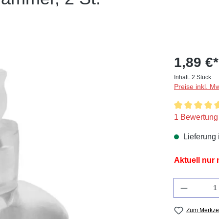
1,89 €*
Inhalt:
2 Stück
Preise inkl. M
Durchschnitt
1 Bewertung
Lieferung 
Aktuell nur
Anzahl
Zum Merkzet