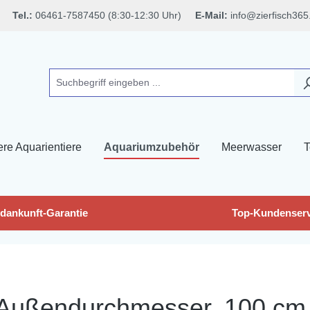
Tel.:
06461-7587450 (8:30-12:30 Uhr)
E-Mail:
info@zierfisch365
ere Aquarientiere
Aquariumzubehör
Meerwasser
T
dankunft-Garantie
Top-Kundenserv
 Außendurchmesser, 100 cm