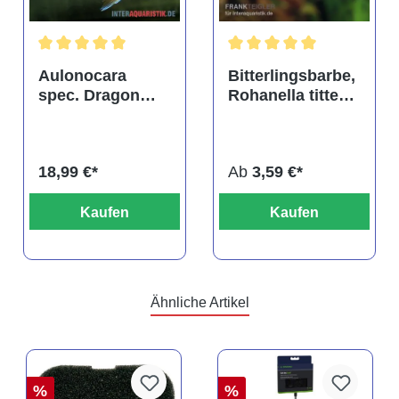
tung von 4.9 von 5 Sternen
Durchschnittliche Bewertung von 5 von 5 Sternen
Durchschnittliche Bewertu
Aulonocara
Bitterlingsbarbe,
spec. Dragon
Rohanella titteya,
Blood albino,
ehem. Puntius
DNZ
titteya
18,99 €*
Ab
3,59 €*
Kaufen
Kaufen
Ähnliche Artikel
%
%