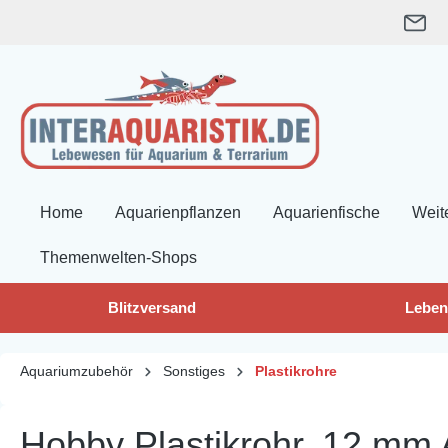
springen
Zur Hauptnavigation springen
Home
Aquarienpflanzen
Aquarienfische
Weit
Themenwelten-Shops
Blitzversand
Leben
Aquariumzubehör
Sonstiges
Plastikrohre
Hobby Plastikrohr, 12 mm