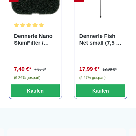
Durchschnittliche Bewertung von 5 von 5 Sternen
Dennerle Nano
Dennerle Fish
SkimFilter /
Net small (7,5 x
Scapers Flow
10 cm), Kescher
Filter Filterpad
(Auslaufartikel)
7,49 €*
17,99 €*
7,99 €*
18,99 €*
(6.26% gespart)
(5.27% gespart)
Kaufen
Kaufen