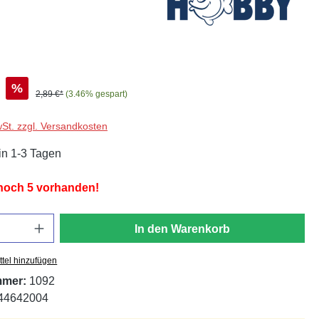
%
2,89 €*
(3.46% gespart)
wSt. zzgl. Versandkosten
in 1-3 Tagen
 noch 5 vorhanden!
In den Warenkorb
tel hinzufügen
mmer:
1092
44642004