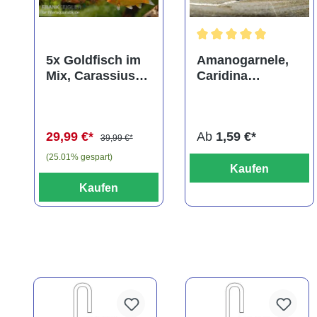
Durchschnittliche Bewer
5x Goldfisch im
Amanogarnele,
Mix, Carassius
Caridina
auratus
multidentata
(Kaltwasser)
29,99 €*
Ab
1,59 €*
39,99 €*
(25.01% gespart)
Kaufen
Kaufen