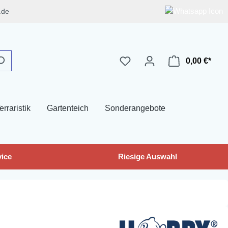
.de
0,00 €*
erraristik
Gartenteich
Sonderangebote
ice
Riesige Auswahl