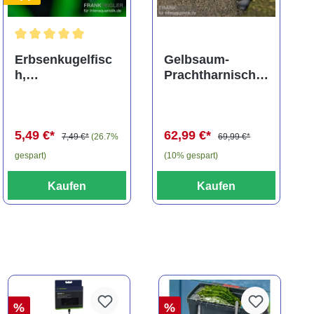
ng von 5 von 5 Sternen
Durchschnittliche Bewertung von 5 von 5 Sternen
Erbsenkugelfisc
Gelbsaum-
h,
Prachtharnischw
Carinotetraodon
els, L81,
travancoricus
Baryancistrus
(Minifisch)
spec., 6-8 cm
5,49 €*
62,99 €*
7,49 €*
(26.7%
69,99 €*
gespart)
(10% gespart)
Kaufen
Kaufen
%
%