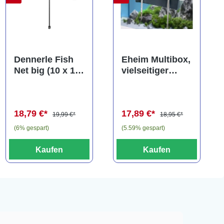
Dennerle Fish
Eheim Multibox,
Net big (10 x 13
vielseitiger
cm), Kescher
Behälter, ca. 2,5
(Auslaufartikel)
Liter
18,79 €*
17,89 €*
19,99 €*
18,95 €*
(6% gespart)
(5.59% gespart)
Kaufen
Kaufen