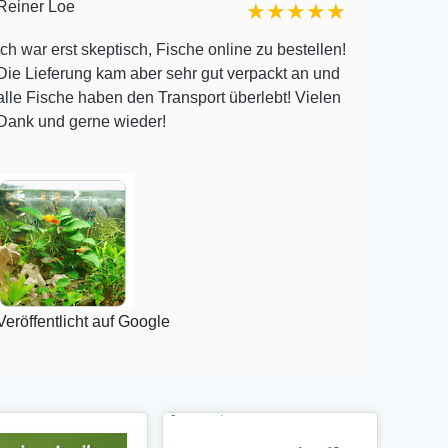
Reiner Loe
Michele
★★★★★
ch war erst skeptisch, Fische online zu bestellen!
Ich hab
Die Lieferung kam aber sehr gut verpackt an und
Aestivu
alle Fische haben den Transport überlebt! Vielen
von 12 
Dank und gerne wieder!
meine a
Pflegli
Veröffe
eröffentlicht auf Google