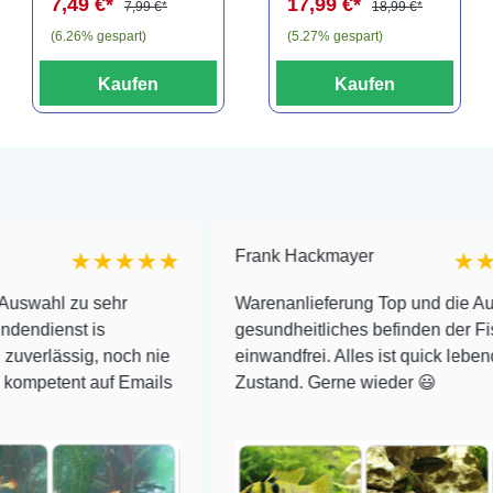
7,49 €*
17,99 €*
7,99 €*
18,99 €*
(6.26% gespart)
(5.27% gespart)
Kaufen
Kaufen
Frank Hackmayer
★★★★★
★★★★
u sehr
Warenanlieferung Top und die Auswahl plu
 is
gesundheitliches befinden der Fische
ig, noch nie
einwandfrei. Alles ist quick lebendig und im
t auf Emails
Zustand. Gerne wieder 😃