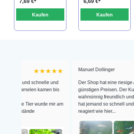
7,69 €*
6,69 €*
Kaufen
Kaufen
Manuel Dollinger
★★★★★
und schnelle und
Der Shop hat eine riesige Auswahl z
arnelen kamen bis
günstigen Preisen. Der Kundendienst
wahnsinnig freundlich und zuverläss
e Tier wurde mir am
hat jemand so schnell und kompeten
stände
reagiert wie hier...