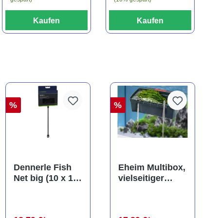
Kaufen
Kaufen
%
%
Dennerle Fish
Eheim Multibox,
Net big (10 x 13
vielseitiger
cm), Kescher
Behälter, ca. 2,5
(Auslaufartikel)
Liter