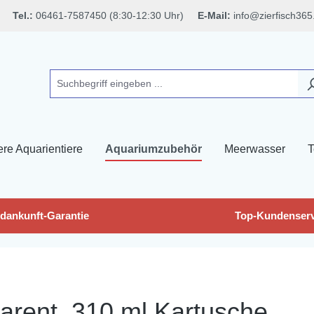
Tel.:
06461-7587450 (8:30-12:30 Uhr)
E-Mail:
info@zierfisch365
ere Aquarientiere
Aquariumzubehör
Meerwasser
T
dankunft-Garantie
Top-Kundenserv
parent, 310 ml Kartusche