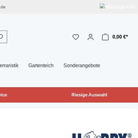
.de
0,00 €*
erraristik
Gartenteich
Sonderangebote
ice
Riesige Auswahl