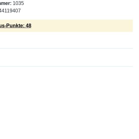
mmer:
1035
44119407
s-Punkte: 48