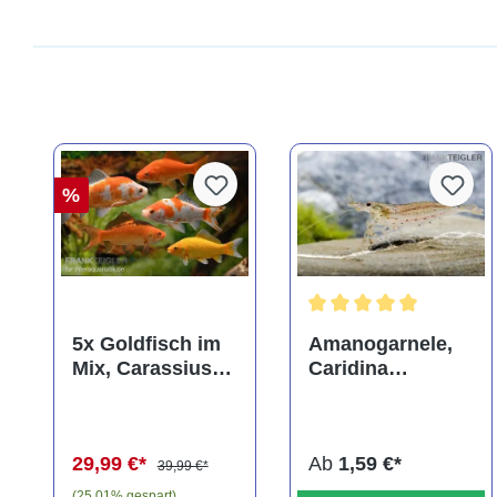
%
Durchschnittliche Bewer
5x Goldfisch im
Amanogarnele,
Mix, Carassius
Caridina
auratus
multidentata
(Kaltwasser)
29,99 €*
Ab
1,59 €*
39,99 €*
(25.01% gespart)