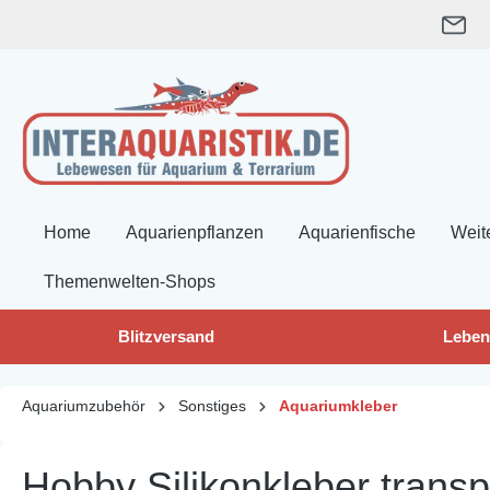
springen
Zur Hauptnavigation springen
Home
Aquarienpflanzen
Aquarienfische
Weit
Themenwelten-Shops
Blitzversand
Leben
Aquariumzubehör
Sonstiges
Aquariumkleber
Hobby Silikonkleber trans