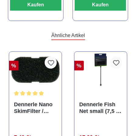
Kaufen
Kaufen
Ähnliche Artikel
%
%
Durchschnittliche Bewertung von 5 von 5 Sternen
Dennerle Nano
Dennerle Fish
SkimFilter /
Net small (7,5 x
Scapers Flow
10 cm), Kescher
Filter Filterpad
(Auslaufartikel)