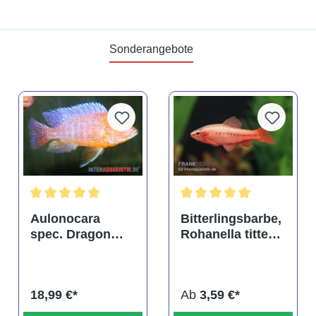
Sonderangebote
tung von 4.9 von 5 Sternen
Durchschnittliche Bewertung von 5 von 5 Sternen
Durchschnittliche Bewertu
Aulonocara
Bitterlingsbarbe,
spec. Dragon
Rohanella titteya,
Blood albino,
ehem. Puntius
DNZ
titteya
18,99 €*
Ab
3,59 €*