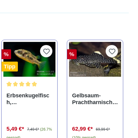
%
%
Tipp
ng von 5 von 5 Sternen
Durchschnittliche Bewertung von 5 von 5 Sternen
Erbsenkugelfisc
Gelbsaum-
h,
Prachtharnischw
Carinotetraodon
els, L81,
travancoricus
Baryancistrus
(Minifisch)
spec., 6-8 cm
5,49 €*
62,99 €*
7,49 €*
(26.7%
69,99 €*
gespart)
(10% gespart)