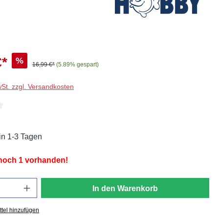
€*
%
16,99 €*
(5.89% gespart)
wSt. zzgl. Versandkosten
liche Bewertung von 4 von 5 Sternen
in 1-3 Tagen
 noch 1 vorhanden!
In den Warenkorb
tel hinzufügen