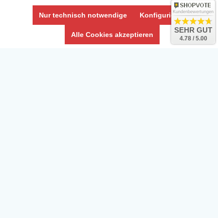
Kundenbewertungen
Nur technisch notwendige
Konfigurieren
SEHR GUT
Alle Cookies akzeptieren
4.78 / 5.00
Daten­schutz­erklärung
Widerrufs­recht /Widerrufs­formular
AGB & Info
Impressum
Umwelt und Entsorgung
Vertrag widerrufen
* Alle Preise inkl. ges. MwSt. zzgl.
Versandkosten
Zierfische, Garnelen, Krebse, Wasserschnecken (Wirbellose),
Aquarienpflanzen & Aquarium-Zubehör preiswert online kaufen.
© Copyright 2024 Interaquaristik.de Shop, Aquarium und
Gartenteich Shop. Alle Rechte vorbehalten.