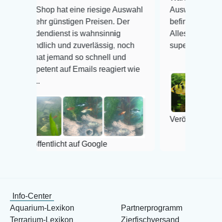
Shop hat eine riesige Auswahl
Auswahl plus gesundheit
ehr günstigen Preisen. Der
befinden der Fische einwa
endienst is wahnsinnig
Alles ist quick lebendig u
ndlich und zuverlässig, noch
super Zustand. Gerne wie
hat jemand so schnell und
etent auf Emails reagiert wie
.
Veröffentlicht auf Google
ffentlicht auf Google
Info-Center
Aquarium-Lexikon
Partnerprogramm
Terrarium-Lexikon
Zierfischversand