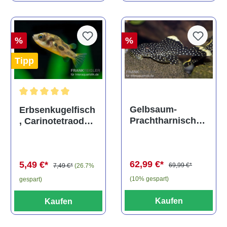
%
%
Tipp
Durchschnittliche Bewertung von 5 von 5 Sternen
Gelbsaum-
Erbsenkugelfisch
Prachtharnischw
, Carinotetraodon
els, L81,
travancoricus
Baryancistrus
(Minifisch)
spec., 6-8 cm
62,99 €*
5,49 €*
69,99 €*
7,49 €*
(26.7%
(10% gespart)
gespart)
Kaufen
Kaufen