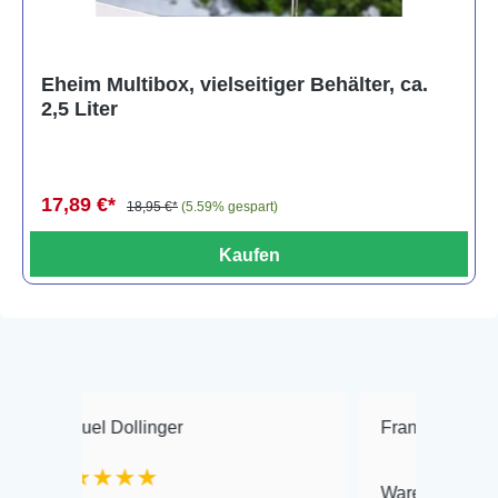
Eheim Multibox, vielseitiger Behälter, ca.
2,5 Liter
17,89 €*
18,95 €*
(5.59% gespart)
Kaufen
el Dollinger
Frank Hackmayer
★★★★
Warenanlieferung Top un