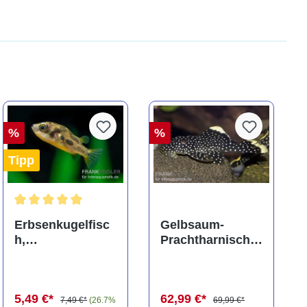
%
%
Tipp
ng von 5 von 5 Sternen
Durchschnittliche Bewertung von 5 von 5 Sternen
Erbsenkugelfisc
Gelbsaum-
h,
Prachtharnischw
Carinotetraodon
els, L81,
travancoricus
Baryancistrus
(Minifisch)
spec., 6-8 cm
5,49 €*
62,99 €*
7,49 €*
(26.7%
69,99 €*