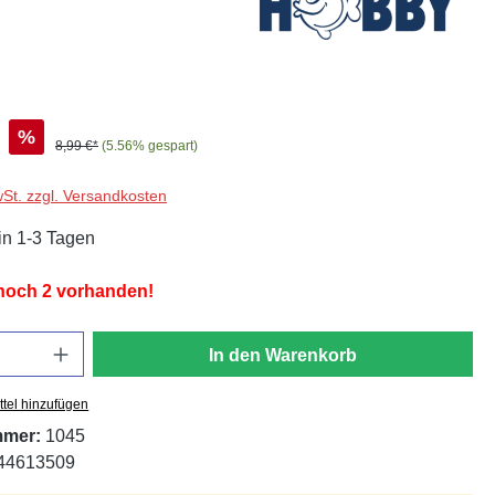
%
8,99 €*
(5.56% gespart)
wSt. zzgl. Versandkosten
in 1-3 Tagen
 noch 2 vorhanden!
In den Warenkorb
tel hinzufügen
mmer:
1045
44613509