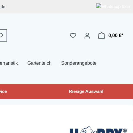
.de
0,00 €*
erraristik
Gartenteich
Sonderangebote
ice
Riesige Auswahl