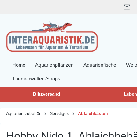
springen
Zur Hauptnavigation springen
Home
Aquarienpflanzen
Aquarienfische
Weit
Themenwelten-Shops
Blitzversand
Leben
Aquariumzubehör
Sonstiges
Ablaichkästen
Hobby Nido 1, Ablaichbehä