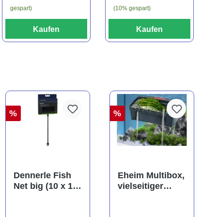
gespart)
(10% gespart)
Kaufen
Kaufen
%
%
Dennerle Fish
Eheim Multibox,
Net big (10 x 13
vielseitiger
cm), Kescher
Behälter, ca. 2,5
(Auslaufartikel)
Liter