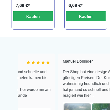
7,69 €*
6,69 €*
Kaufen
Kaufen
Manuel Dollinger
★★★★★
nd schnelle und
Der Shop hat eine riesige Auswahl zu
rnelen kamen bis
günstigen Preisen. Der Kundendienst 
wahnsinnig freundlich und zuverlässi
 Tier wurde mir am
hat jemand so schnell und kompetent
tände
reagiert wie hier...