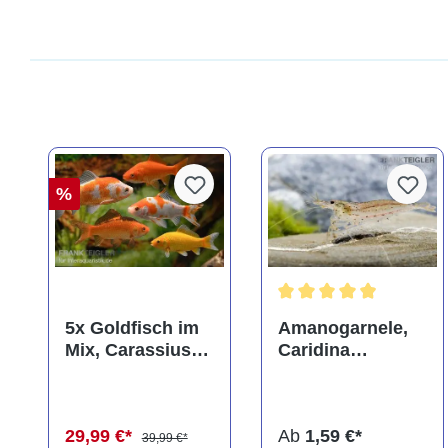
%
Durchschnittliche Bewer
5x Goldfisch im
Amanogarnele,
Mix, Carassius
Caridina
auratus
multidentata
(Kaltwasser)
29,99 €*
Ab
1,59 €*
39,99 €*