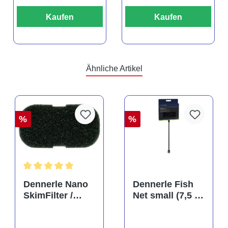
Kaufen
Kaufen
Ähnliche Artikel
%
%
Durchschnittliche Bewertung von 5 von 5 Sternen
Dennerle Nano
Dennerle Fish
SkimFilter /
Net small (7,5 x
Scapers Flow
10 cm), Kescher
Filter Filterpad
(Auslaufartikel)