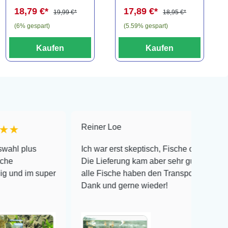
18,79 €*
17,89 €*
19,99 €*
18,95 €*
(6% gespart)
(5.59% gespart)
Kaufen
Kaufen
Reiner Loe
★★★★★
Ich war erst skeptisch, Fische online zu bestellen!
Die Lieferung kam aber sehr gut verpackt an und
super
alle Fische haben den Transport überlebt! Vielen
Dank und gerne wieder!