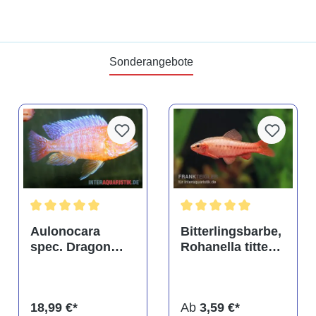
Sonderangebote
tung von 4.9 von 5 Sternen
Durchschnittliche Bewertung von 5 von 5 Sternen
Durchschnittliche Bewertu
Aulonocara
Bitterlingsbarbe,
spec. Dragon
Rohanella titteya,
Blood albino,
ehem. Puntius
DNZ
titteya
18,99 €*
Ab
3,59 €*