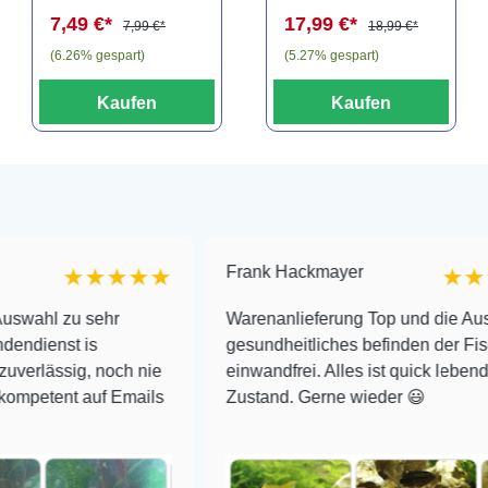
7,49 €*
17,99 €*
7,99 €*
18,99 €*
(6.26% gespart)
(5.27% gespart)
Kaufen
Kaufen
Frank Hackmayer
★★★★★
★★★★
 sehr
Warenanlieferung Top und die Auswahl plus
is
gesundheitliches befinden der Fische
g, noch nie
einwandfrei. Alles ist quick lebendig und im 
 auf Emails
Zustand. Gerne wieder 😃