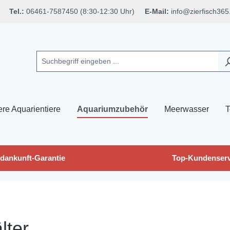
Tel.:
06461-7587450 (8:30-12:30 Uhr)
E-Mail:
info@zierfisch365
ere Aquarientiere
Aquariumzubehör
Meerwasser
T
dankunft-Garantie
Top-Kundenserv
lter