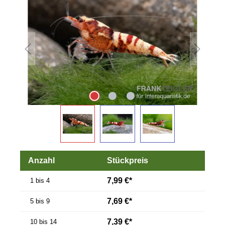
Anzahl
Stückpreis
7,99 €*
1 bis 4
7,69 €*
5 bis 9
7,39 €*
10 bis 14