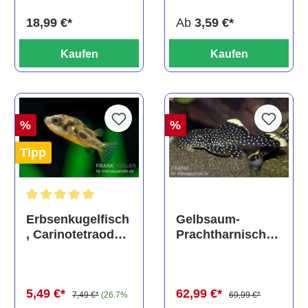
Ab
3,59 €*
18,99 €*
Kaufen
Kaufen
%
%
Tipp
Durchschnittliche Bewertung von 5 von 5 Sternen
Gelbsaum-
Erbsenkugelfisch
Prachtharnischw
, Carinotetraodon
els, L81,
travancoricus
Baryancistrus
(Minifisch)
spec., 6-8 cm
62,99 €*
5,49 €*
69,99 €*
7,49 €*
(26.7%