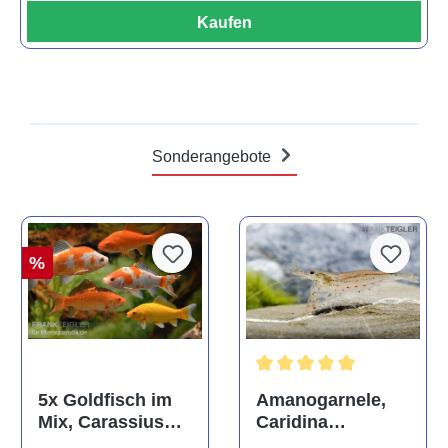
Kaufen
Sonderangebote
%
Durchschnittliche Bewertun
Amanogarnele,
5x Goldfisch im
Caridina
Mix, Carassius
multidentata
auratus