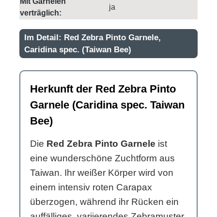
Mit Garnelen
ja
verträglich:
Im Detail: Red Zebra Pinto Garnele,
Caridina spec. (Taiwan Bee)
Herkunft der Red Zebra Pinto
Garnele (Caridina spec. Taiwan
Bee)
Die
Red Zebra Pinto Garnele
ist
eine wunderschöne Zuchtform aus
Taiwan. Ihr weißer Körper wird von
einem intensiv roten Carapax
überzogen, während ihr Rücken ein
auffälliges, variierendes Zebramuster