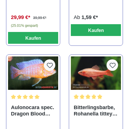
(Kaltwasser)
Ab
1,59 €*
29,99 €*
39,99 €*
(25.01% gespart)
Kaufen
Kaufen
Durchschnittliche Bewertu
Durchschnittliche Bewertung von 5 von 5 Sternen
Bitterlingsbarbe,
Aulonocara spec.
Rohanella titteya,
Dragon Blood
ehem. Puntius
albino, DNZ
titteya