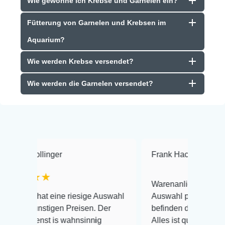
Wie gewöhne ich Krebse und Garnelen ein?
Fütterung von Garnelen und Krebsen im
Aquarium?
Wie werden Krebse versendet?
Wie werden die Garnelen versendet?
er
Frank Hackmayer
★★★★
Warenanlieferung Top und die
ine riesige Auswahl
Auswahl plus gesundheitliches
en Preisen. Der
befinden der Fische einwandfrei.
s wahnsinnig
Alles ist quick lebendig und im