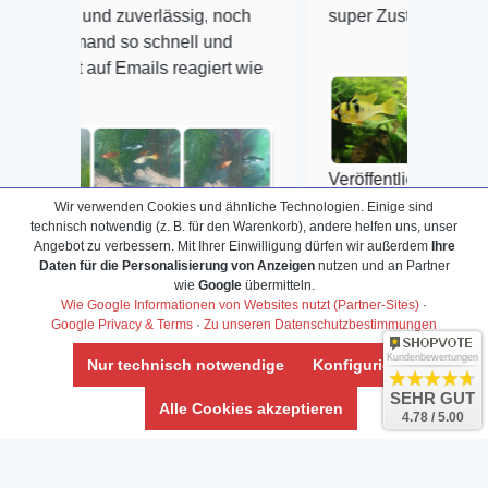
zuverlässig, noch
super Zustand. Gerne wieder 😃
so schnell und
mails reagiert wie
Veröffentlicht auf Google
Wir verwenden Cookies und ähnliche Technologien. Einige sind
technisch notwendig (z. B. für den Warenkorb), andere helfen uns, unser
auf Google
Angebot zu verbessern. Mit Ihrer Einwilligung dürfen wir außerdem
Ihre
Daten für die Personalisierung von Anzeigen
nutzen und an Partner
wie
Google
übermitteln.
Wie Google Informationen von Websites nutzt (Partner-Sites)
·
Google Privacy & Terms
·
Zu unseren Datenschutzbestimmungen
Info-Center
Kundenbewertungen
Nur technisch notwendige
Konfigurieren
Aquarium-Lexikon
Partnerprogramm
SEHR GUT
Terrarium-Lexikon
Zierfischversand
Alle Cookies akzeptieren
4.78 / 5.00
Bestell-Hilfe
Meerwasser Shop
Bonuspunkte
Züchter-Ankauf
Über uns
Content anbieten