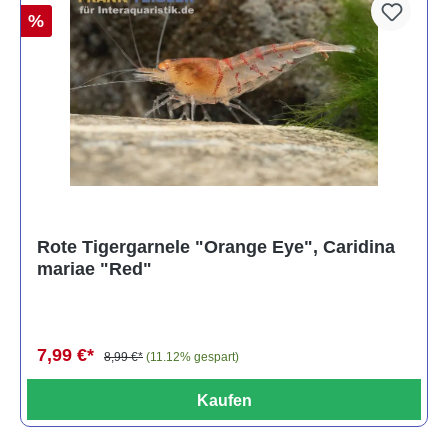
%
Rote Tigergarnele "Orange Eye", Caridina
mariae "Red"
7,99 €*
8,99 €*
(11.12% gespart)
Kaufen