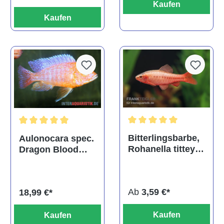
Kaufen
Kaufen
Durchschnittliche Bewertu
Durchschnittliche Bewertung von 5 von 5 Sternen
Bitterlingsbarbe,
Aulonocara spec.
Rohanella titteya,
Dragon Blood
ehem. Puntius
albino, DNZ
titteya
Ab
3,59 €*
18,99 €*
Kaufen
Kaufen