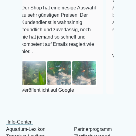
Warenanlieferung Top 
er Shop hat eine riesige Auswahl
Auswahl plus gesundhe
u sehr günstigen Preisen. Der
befinden der Fische ei
undendienst is wahnsinnig
Alles ist quick lebendi
reundlich und zuverlässig, noch
super Zustand. Gerne 
ie hat jemand so schnell und
ompetent auf Emails reagiert wie
er...
Veröffentlicht auf Goog
röffentlicht auf Google
Info-Center
Aquarium-Lexikon
Partnerprogramm