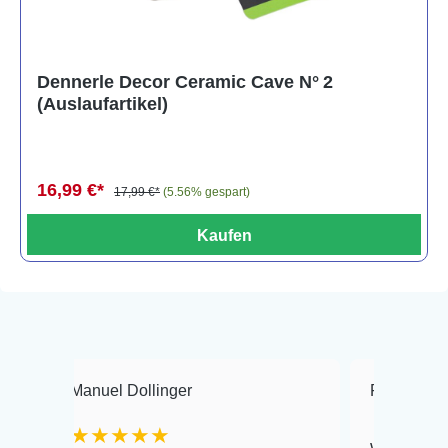
Dennerle Decor Ceramic Cave N° 2
(Auslaufartikel)
16,99 €*
17,99 €*
(5.56% gespart)
Kaufen
anuel Dollinger
Frank Hackmayer
★★★★★