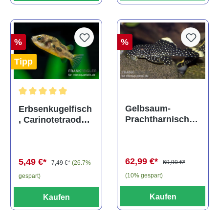
%
%
Tipp
Durchschnittliche Bewertung von 5 von 5 Sternen
Gelbsaum-
Erbsenkugelfisch
Prachtharnischw
, Carinotetraodon
els, L81,
travancoricus
Baryancistrus
(Minifisch)
spec., 6-8 cm
62,99 €*
5,49 €*
69,99 €*
7,49 €*
(26.7%
(10% gespart)
gespart)
Kaufen
Kaufen