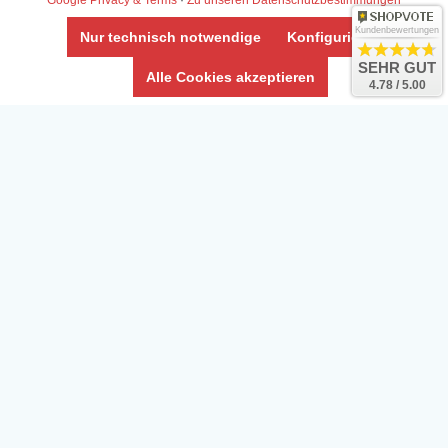
Google Privacy & Terms
·
Zu unseren Datenschutzbestimmungen
Kundenbewertungen
Nur technisch notwendige
Konfigurieren
SEHR GUT
Alle Cookies akzeptieren
4.78 / 5.00
Daten­schutz­erklärung
Widerrufs­recht /Widerrufs­formular
AGB & Info
Impressum
Umwelt und Entsorgung
Vertrag widerrufen
* Alle Preise inkl. ges. MwSt. zzgl.
Versandkosten
Zierfische, Garnelen, Krebse, Wasserschnecken (Wirbellose),
Aquarienpflanzen & Aquarium-Zubehör preiswert online kaufen.
© Copyright 2024 Interaquaristik.de Shop, Aquarium und