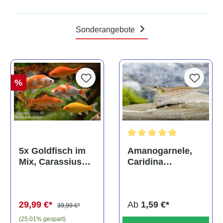
Sonderangebote
%
Durchschnittliche Bewertun
Amanogarnele,
5x Goldfisch im
Caridina
Mix, Carassius
multidentata
auratus
(Kaltwasser)
Ab
1,59 €*
29,99 €*
39,99 €*
(25.01% gespart)