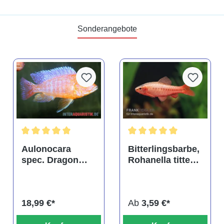
Sonderangebote
tung von 4.9 von 5 Sternen
Durchschnittliche Bewertung von 5 von 5 Sternen
Durchschnittliche Bewertu
Aulonocara
Bitterlingsbarbe,
spec. Dragon
Rohanella titteya,
Blood albino,
ehem. Puntius
DNZ
titteya
18,99 €*
Ab
3,59 €*