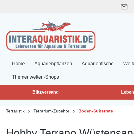
springen
Zur Hauptnavigation springen
Home
Aquarienpflanzen
Aquarienfische
Weit
Themenwelten-Shops
Blitzversand
Leben
Terraristik
Terrarium-Zubehör
Boden-Substrate
Hobby Terrano Wüstensand