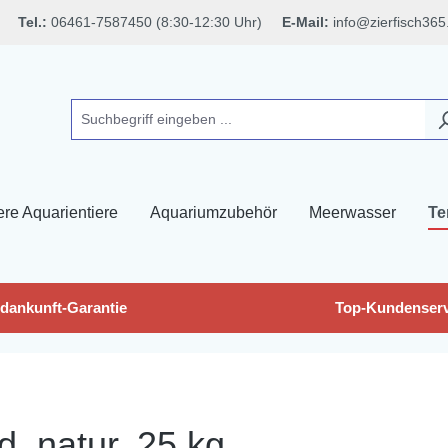
Tel.:
06461-7587450 (8:30-12:30 Uhr)
E-Mail:
info@zierfisch365
ere Aquarientiere
Aquariumzubehör
Meerwasser
Te
dankunft-Garantie
Top-Kundenserv
, natur, 25 kg