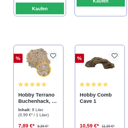
Kaufen
Kaufen
%
%
Durchschnittliche Bewertung von 5 von 5 Sternen
Durchschnittliche Bewe
Hobby Terrano
Hobby Comb
Buchenhack, 8
Cave 1
Liter
Inhalt:
8 Liter
(0,99 €* / 1 Liter)
7,89 €*
10,59 €*
8,39 €*
11,39 €*