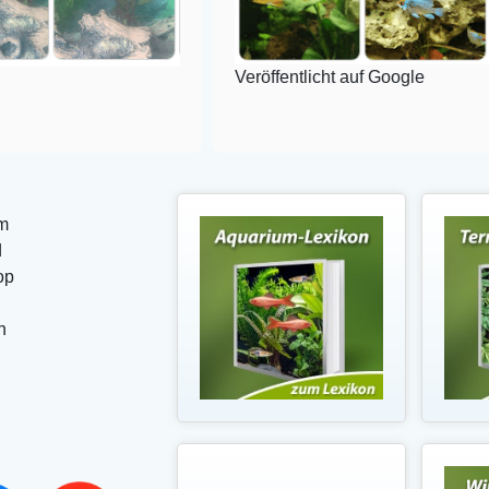
Veröffentlicht auf Google
m
d
op
n