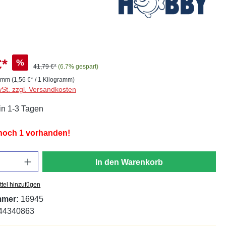
€*
%
41,79 €*
(6.7% gespart)
ramm
(1,56 €* / 1 Kilogramm)
wSt. zzgl. Versandkosten
in 1-3 Tagen
 noch 1 vorhanden!
In den Warenkorb
tel hinzufügen
mmer:
16945
44340863