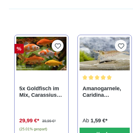
%
Durchschnittliche Bewer
5x Goldfisch im
Amanogarnele,
Mix, Carassius
Caridina
auratus
multidentata
(Kaltwasser)
29,99 €*
Ab
1,59 €*
39,99 €*
(25.01% gespart)