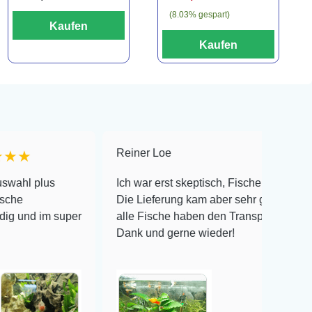
(8.03% gespart)
Kaufen
Kaufen
Reiner Loe
★★★★★
s
Ich war erst skeptisch, Fische online zu bestellen!
Die Lieferung kam aber sehr gut verpackt an und
 super
alle Fische haben den Transport überlebt! Vielen
Dank und gerne wieder!