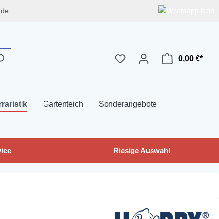
.de
0,00 €*
rraristik
Gartenteich
Sonderangebote
ice
Riesige Auswahl