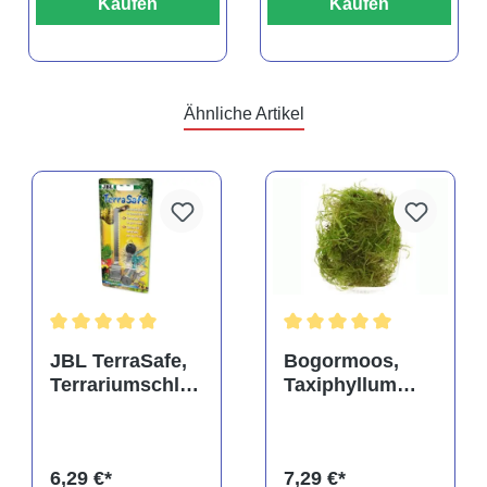
Kaufen
Kaufen
Ähnliche Artikel
rtung von 5 von 5 Sternen
Durchschnittliche Bewertung von 5 von 5 Sternen
Durchschnittliche Bewertu
JBL TerraSafe,
Bogormoos,
Terrariumschlos
Taxiphyllum
s
barbieri, im
Becher
6,29 €*
7,29 €*