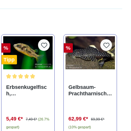
%
%
Tipp
ng von 5 von 5 Sternen
Durchschnittliche Bewertung von 5 von 5 Sternen
Erbsenkugelfisc
Gelbsaum-
h,
Prachtharnischw
Carinotetraodon
els, L81,
travancoricus
Baryancistrus
(Minifisch)
spec., 6-8 cm
5,49 €*
62,99 €*
7,49 €*
(26.7%
69,99 €*
gespart)
(10% gespart)