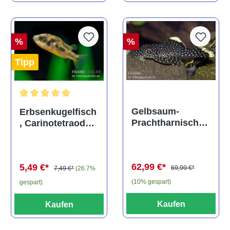
%
%
Tipp
Durchschnittliche Bewertung von 5 von 5 Sternen
Gelbsaum-
Erbsenkugelfisch
Prachtharnischw
, Carinotetraodon
els, L81,
travancoricus
Baryancistrus
(Minifisch)
spec., 6-8 cm
62,99 €*
5,49 €*
69,99 €*
7,49 €*
(26.7%
(10% gespart)
gespart)
Kaufen
Kaufen