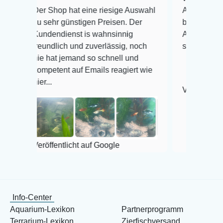
r Shop hat eine riesige Auswahl
Auswahl plus gesundhe
 sehr günstigen Preisen. Der
befinden der Fische ei
ndendienst is wahnsinnig
Alles ist quick lebendi
eundlich und zuverlässig, noch
super Zustand. Gerne 
e hat jemand so schnell und
mpetent auf Emails reagiert wie
r...
Veröffentlicht auf Goog
röffentlicht auf Google
Info-Center
Aquarium-Lexikon
Partnerprogramm
Terrarium-Lexikon
Zierfischversand