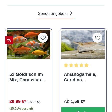
Sonderangebote
%
Durchschnittliche Bewertun
Amanogarnele,
5x Goldfisch im
Caridina
Mix, Carassius
multidentata
auratus
(Kaltwasser)
Ab
1,59 €*
29,99 €*
39,99 €*
(25.01% gespart)