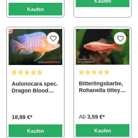
Kaufen
Kaufen
Durchschnittliche Bewertu
Durchschnittliche Bewertung von 5 von 5 Sternen
Bitterlingsbarbe,
Aulonocara spec.
Rohanella titteya,
Dragon Blood
ehem. Puntius
albino, DNZ
titteya
Ab
3,59 €*
18,99 €*
Kaufen
Kaufen