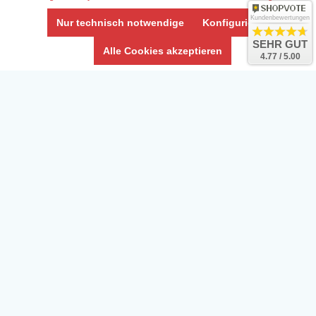
Kundenbewertungen
Nur technisch notwendige
Konfigurieren
SEHR GUT
Alle Cookies akzeptieren
4.77 / 5.00
Daten­schutz­erklärung
Widerrufs­recht /Widerrufs­formular
AGB & Info
Impressum
Umwelt und Entsorgung
Vertrag widerrufen
* Alle Preise inkl. ges. MwSt. zzgl.
Versandkosten
Zierfische, Garnelen, Krebse, Wasserschnecken (Wirbellose),
Aquarienpflanzen & Aquarium-Zubehör preiswert online kaufen.
© Copyright 2024 Interaquaristik.de Shop, Aquarium und
Gartenteich Shop. Alle Rechte vorbehalten.