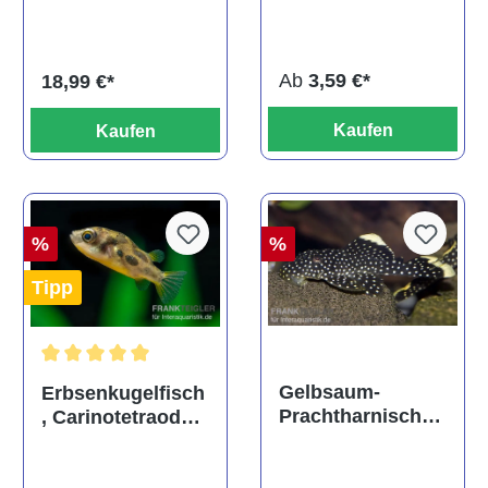
ehem. Puntius
albino, DNZ
titteya
Ab
3,59 €*
18,99 €*
Kaufen
Kaufen
%
%
Tipp
Durchschnittliche Bewertung von 5 von 5 Sternen
Gelbsaum-
Erbsenkugelfisch
Prachtharnischw
, Carinotetraodon
els, L81,
travancoricus
Baryancistrus
(Minifisch)