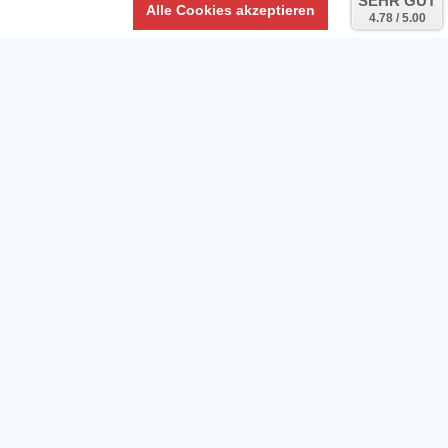
SEHR GUT
Alle Cookies akzeptieren
4.78 / 5.00
Daten­schutz­erklärung
Widerrufs­recht /Widerrufs­formular
AGB & Info
Impressum
Umwelt und Entsorgung
Vertrag widerrufen