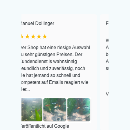
anuel Dollinger
Frank Hackmayer
★★★★★
Warenanlieferung Top 
er Shop hat eine riesige Auswahl
Auswahl plus gesundhe
u sehr günstigen Preisen. Der
befinden der Fische ei
undendienst is wahnsinnig
Alles ist quick lebendi
reundlich und zuverlässig, noch
super Zustand. Gerne 
ie hat jemand so schnell und
ompetent auf Emails reagiert wie
er...
Veröffentlicht auf Goog
röffentlicht auf Google