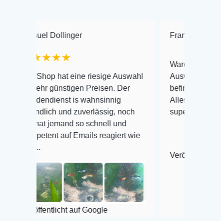
el Dollinger
Frank Hackmayer
★★★★
Warenanlieferung Top und
Shop hat eine riesige Auswahl
Auswahl plus gesundheitl
ehr günstigen Preisen. Der
befinden der Fische einwa
endienst is wahnsinnig
Alles ist quick lebendig u
ndlich und zuverlässig, noch
super Zustand. Gerne wie
hat jemand so schnell und
etent auf Emails reagiert wie
.
Veröffentlicht auf Google
fentlicht auf Google