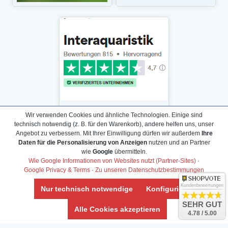
Wir verwenden Cookies und ähnliche Technologien. Einige sind
technisch notwendig (z. B. für den Warenkorb), andere helfen uns, unser
Angebot zu verbessern. Mit Ihrer Einwilligung dürfen wir außerdem
Ihre
Daten für die Personalisierung von Anzeigen
nutzen und an Partner
Daten­schutz­erklärung
wie
Google
übermitteln.
Widerrufs­recht /Widerrufs­formular
Wie Google Informationen von Websites nutzt (Partner-Sites)
·
Google Privacy & Terms
·
Zu unseren Datenschutzbestimmungen
AGB & Info
Impressum
Kundenbewertungen
Nur technisch notwendige
Konfigurieren
Umwelt und Entsorgung
SEHR GUT
Alle Cookies akzeptieren
4.78 / 5.00
Vertrag widerrufen