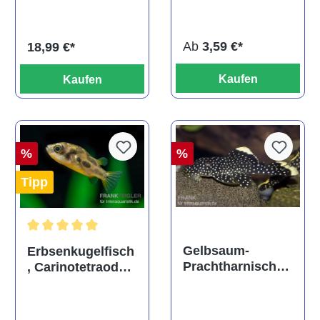
ehem. Puntius
albino, DNZ
titteya
Ab
3,59 €*
18,99 €*
Kaufen
Kaufen
%
%
Tipp
Durchschnittliche Bewertung von 5 von 5 Sternen
Gelbsaum-
Erbsenkugelfisch
Prachtharnischw
, Carinotetraodon
els, L81,
travancoricus
Baryancistrus
(Minifisch)
spec., 6-8 cm