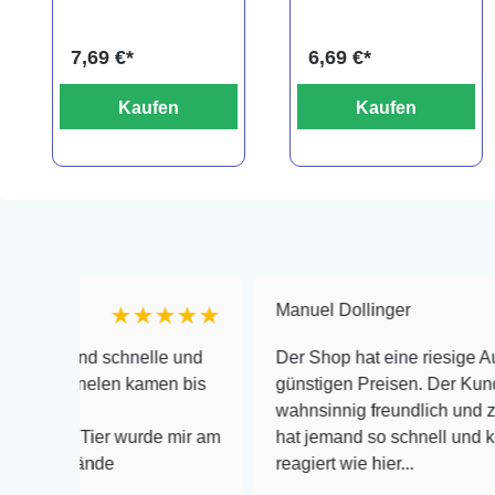
(Ansaugrohr)
7,69 €*
6,69 €*
Kaufen
Kaufen
Manuel Dollinger
★★★★★
★
nd schnelle und
Der Shop hat eine riesige Auswahl zu
rnelen kamen bis
günstigen Preisen. Der Kundendienst 
wahnsinnig freundlich und zuverlässig
 Tier wurde mir am
hat jemand so schnell und kompetent 
ände
reagiert wie hier...