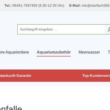
Tel.:
06461-7587450 (8:30-12:30 Uhr)
E-Mail:
info@zierfisch365
ere Aquarientiere
Aquariumzubehör
Meerwasser
T
dankunft-Garantie
Top-Kundenserv
nfalle