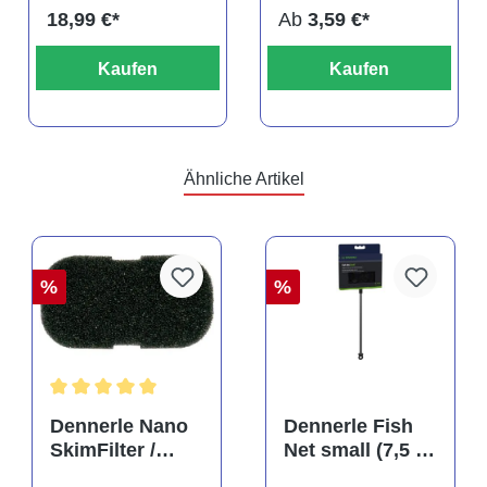
18,99 €*
Ab
3,59 €*
Kaufen
Kaufen
Ähnliche Artikel
%
%
Durchschnittliche Bewertung von 5 von 5 Sternen
Dennerle Nano
Dennerle Fish
SkimFilter /
Net small (7,5 x
Scapers Flow
10 cm), Kescher