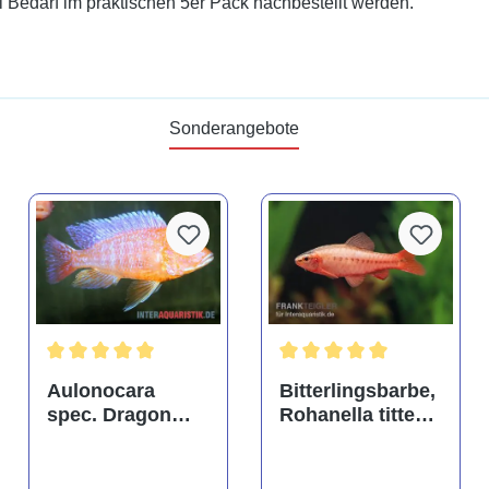
i Bedarf im praktischen 5er Pack nachbestellt werden.
Sonderangebote
tung von 4.9 von 5 Sternen
Durchschnittliche Bewertung von 5 von 5 Sternen
Durchschnittliche Bewertu
Aulonocara
Bitterlingsbarbe,
spec. Dragon
Rohanella titteya,
Blood albino,
ehem. Puntius
DNZ
titteya