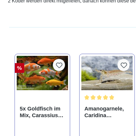
2 Köder werden direkt mitgeliefert, danach können diese be
%
Durchschnittliche Bewer
5x Goldfisch im
Amanogarnele,
Mix, Carassius
Caridina
auratus
multidentata
(Kaltwasser)