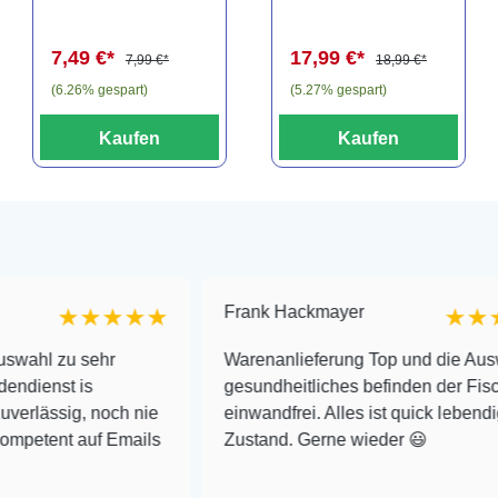
Filter Filterpad
(Auslaufartikel)
7,49 €*
17,99 €*
7,99 €*
18,99 €*
(6.26% gespart)
(5.27% gespart)
Kaufen
Kaufen
Frank Hackmayer
★★★★
★★★★
 sehr
Warenanlieferung Top und die Auswahl plus
is
gesundheitliches befinden der Fische
, noch nie
einwandfrei. Alles ist quick lebendig und im 
auf Emails
Zustand. Gerne wieder 😃