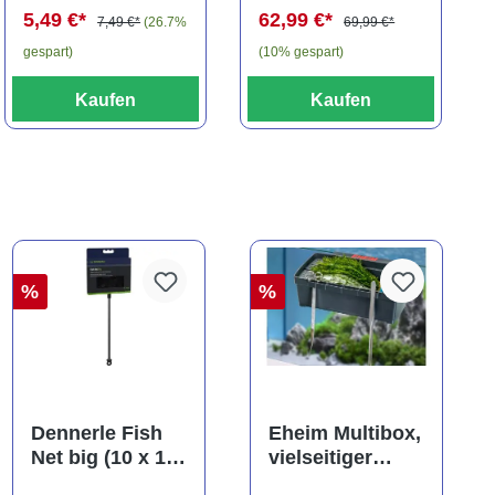
5,49 €*
62,99 €*
7,49 €*
(26.7%
69,99 €*
gespart)
(10% gespart)
Kaufen
Kaufen
%
%
Dennerle Fish
Eheim Multibox,
Net big (10 x 13
vielseitiger
cm), Kescher
Behälter, ca. 2,5