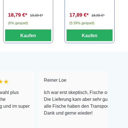
(Auslaufartikel)
Liter
18,79 €*
17,89 €*
19,99 €*
18,95 €*
(6% gespart)
(5.59% gespart)
Kaufen
Kaufen
Reiner Loe
★★★★★
Ich war erst skeptisch, Fische online zu bestellen!
Die Lieferung kam aber sehr gut verpackt an und
super
alle Fische haben den Transport überlebt! Vielen
Dank und gerne wieder!