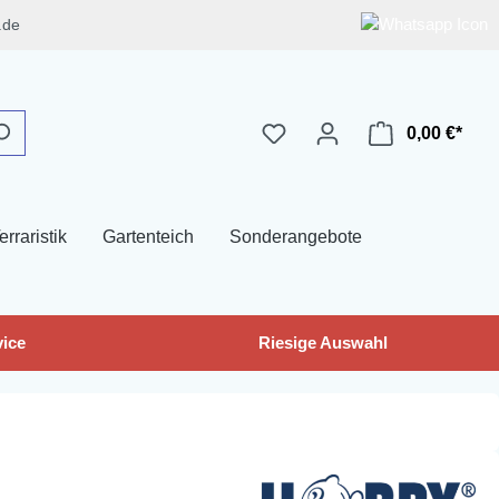
.de
0,00 €*
erraristik
Gartenteich
Sonderangebote
ice
Riesige Auswahl