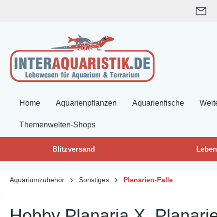
springen
Zur Hauptnavigation springen
Home
Aquarienpflanzen
Aquarienfische
Weit
Themenwelten-Shops
Blitzversand
Leben
Aquariumzubehör
Sonstiges
Planarien-Falle
Hobby Planaria X, Planarie