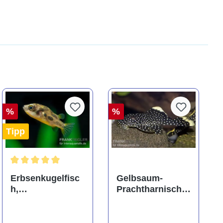
%
%
Tipp
ng von 5 von 5 Sternen
Durchschnittliche Bewertung von 5 von 5 Sternen
Erbsenkugelfisc
Gelbsaum-
h,
Prachtharnischw
Carinotetraodon
els, L81,
travancoricus
Baryancistrus
(Minifisch)
spec., 6-8 cm