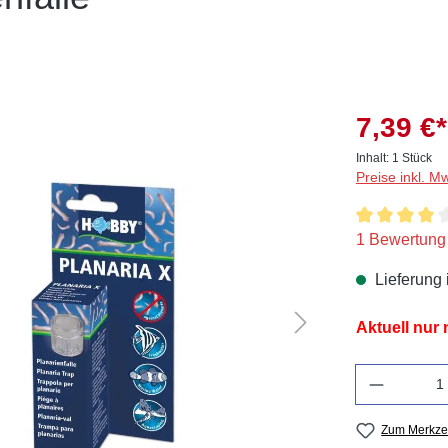
7,39 €*
Inhalt:
1 Stück
Preise inkl. M
Durchschnitt
1 Bewertung
Lieferung 
Aktuell nur
Anzahl
Zum Merkzet