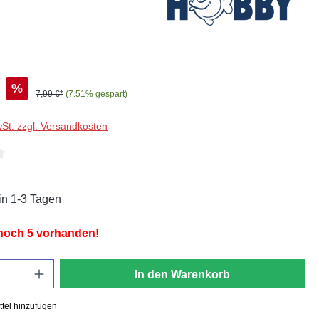
%
7,99 €*
(7.51% gespart)
wSt. zzgl. Versandkosten
liche Bewertung von 4 von 5 Sternen
in 1-3 Tagen
 noch 5 vorhanden!
In den Warenkorb
tel hinzufügen