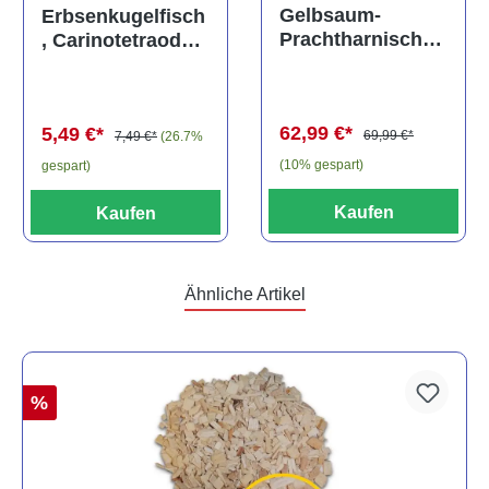
Durchschnittliche Bewertung von 5 von 5 Sternen
Gelbsaum-
Erbsenkugelfisch
Prachtharnischw
, Carinotetraodon
els, L81,
travancoricus
Baryancistrus
(Minifisch)
spec., 6-8 cm
62,99 €*
5,49 €*
69,99 €*
7,49 €*
(26.7%
(10% gespart)
gespart)
Kaufen
Kaufen
Ähnliche Artikel
%