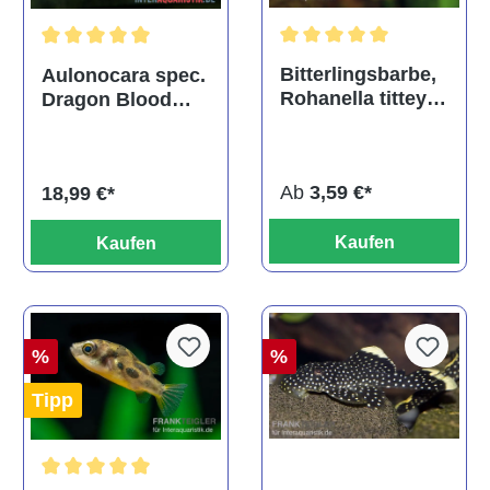
Durchschnittliche Bewertu
Durchschnittliche Bewertung von 5 von 5 Sternen
Bitterlingsbarbe,
Aulonocara spec.
Rohanella titteya,
Dragon Blood
ehem. Puntius
albino, DNZ
titteya
Ab
3,59 €*
18,99 €*
Kaufen
Kaufen
%
%
Tipp