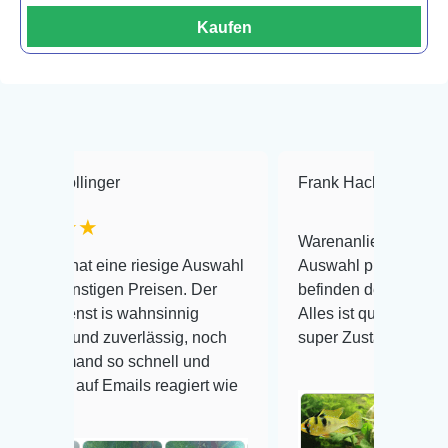
Kaufen
linger
Frank Hackmayer
★★
★
Warenanlieferung Top und die
at eine riesige Auswahl
Auswahl plus gesundheitliches
stigen Preisen. Der
befinden der Fische einwandfrei
st is wahnsinnig
Alles ist quick lebendig und im
und zuverlässig, noch
super Zustand. Gerne wieder 😃
and so schnell und
uf Emails reagiert wie