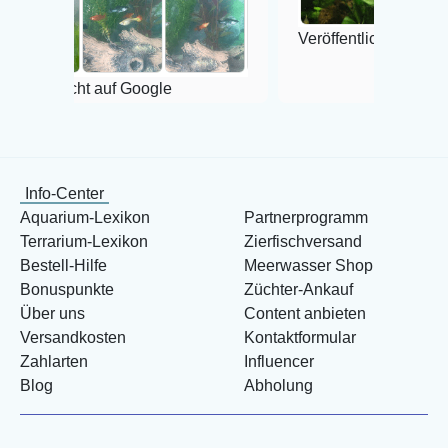
Veröffentlicht auf Google
cht auf Google
Info-Center
Aquarium-Lexikon
Partnerprogramm
Terrarium-Lexikon
Zierfischversand
Bestell-Hilfe
Meerwasser Shop
Bonuspunkte
Züchter-Ankauf
Über uns
Content anbieten
Versandkosten
Kontaktformular
Zahlarten
Influencer
Blog
Abholung