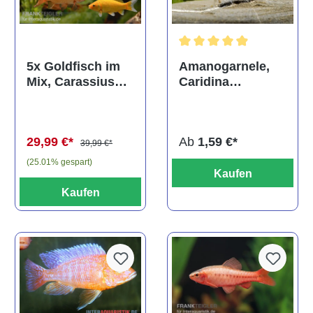
Durchschnittliche Bewertun
Amanogarnele,
5x Goldfisch im
Caridina
Mix, Carassius
multidentata
auratus
(Kaltwasser)
Ab
1,59 €*
29,99 €*
39,99 €*
(25.01% gespart)
Kaufen
Kaufen