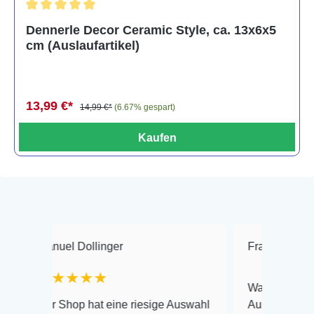
Durchschnittliche Bewertung von 5 von 5 Sternen
Dennerle Decor Ceramic Style, ca. 13x6x5
cm (Auslaufartikel)
13,99 €*
14,99 €*
(6.67% gespart)
Kaufen
nuel Dollinger
Frank Hackmayer
★★★★★
Warenanlieferung Top 
r Shop hat eine riesige Auswahl
Auswahl plus gesundhe