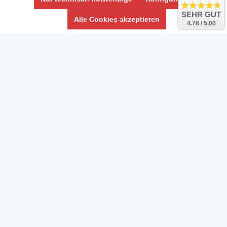
SEHR GUT
Alle Cookies akzeptieren
4.78 / 5.00
Daten­schutz­erklärung
Widerrufs­recht /Widerrufs­formular
AGB & Info
Impressum
Umwelt und Entsorgung
Vertrag widerrufen
* Alle Preise inkl. ges. MwSt. zzgl.
Versandkosten
Zierfische, Garnelen, Krebse, Wasserschnecken (Wirbellose),
Aquarienpflanzen & Aquarium-Zubehör preiswert online kaufen.
© Copyright 2024 Interaquaristik.de Shop, Aquarium und
Gartenteich Shop. Alle Rechte vorbehalten.