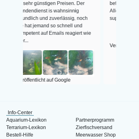
 sehr günstigen Preisen. Der
befinden der Fische ei
ndendienst is wahnsinnig
Alles ist quick lebendi
eundlich und zuverlässig, noch
super Zustand. Gerne 
e hat jemand so schnell und
mpetent auf Emails reagiert wie
er...
Veröffentlicht auf Goog
röffentlicht auf Google
Info-Center
Aquarium-Lexikon
Partnerprogramm
Terrarium-Lexikon
Zierfischversand
Bestell-Hilfe
Meerwasser Shop