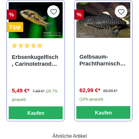
%
%
Tipp
Durchschnittliche Bewertung von 5 von 5 Sternen
Gelbsaum-
Erbsenkugelfisch
Prachtharnischw
, Carinotetraodon
els, L81,
travancoricus
Baryancistrus
(Minifisch)
spec., 6-8 cm
62,99 €*
5,49 €*
69,99 €*
7,49 €*
(26.7%
(10% gespart)
gespart)
Kaufen
Kaufen
Ähnliche Artikel