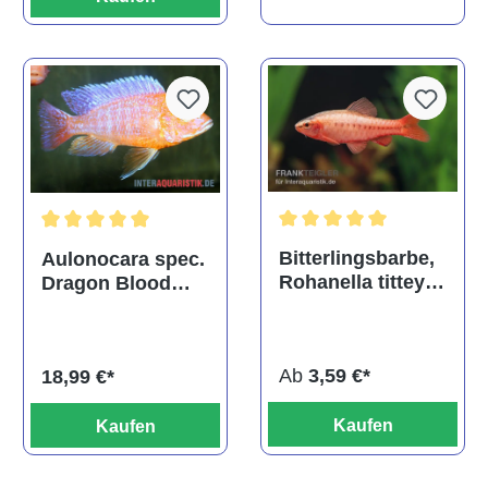
Durchschnittliche Bewertu
Durchschnittliche Bewertung von 5 von 5 Sternen
Bitterlingsbarbe,
Aulonocara spec.
Rohanella titteya,
Dragon Blood
ehem. Puntius
albino, DNZ
titteya
Ab
3,59 €*
18,99 €*
Kaufen
Kaufen