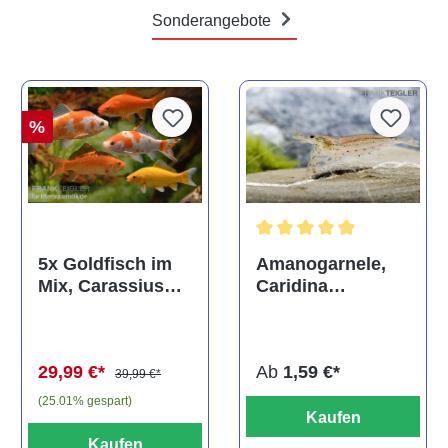
Sonderangebote
%
Durchschnittliche Bewertun
Amanogarnele,
5x Goldfisch im
Caridina
Mix, Carassius
multidentata
auratus
(Kaltwasser)
Ab
1,59 €*
29,99 €*
39,99 €*
(25.01% gespart)
Kaufen
Kaufen