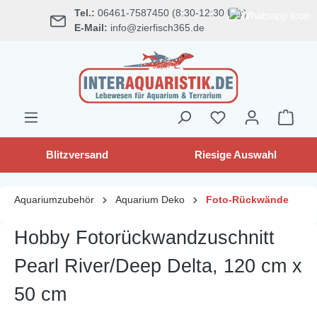
Tel.:
06461-7587450 (8:30-12:30 Uhr)
alt springen
E-Mail:
info@zierfisch365.de
Blitzversand
Riesige Auswahl
Aquariumzubehör
Aquarium Deko
Foto-Rückwände
Hobby Fotorückwandzuschnitt
Pearl River/Deep Delta, 120 cm x
50 cm