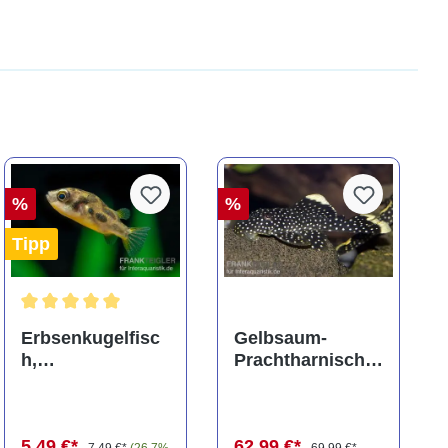
%
%
Tipp
ng von 5 von 5 Sternen
Durchschnittliche Bewertung von 5 von 5 Sternen
Erbsenkugelfisc
Gelbsaum-
h,
Prachtharnischw
Carinotetraodon
els, L81,
travancoricus
Baryancistrus
(Minifisch)
spec., 6-8 cm
5,49 €*
62,99 €*
7,49 €*
(26.7%
69,99 €*