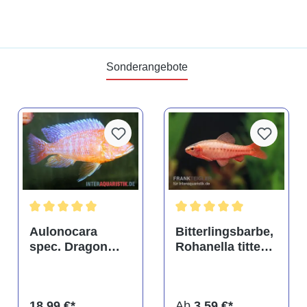
Sonderangebote
tung von 4.9 von 5 Sternen
Durchschnittliche Bewertung von 5 von 5 Sternen
Durchschnittliche Bewertu
Aulonocara
Bitterlingsbarbe,
spec. Dragon
Rohanella titteya,
Blood albino,
ehem. Puntius
DNZ
titteya
18,99 €*
Ab
3,59 €*