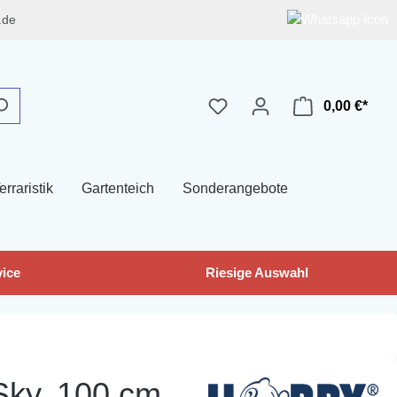
.de
0,00 €*
erraristik
Gartenteich
Sonderangebote
ice
Riesige Auswahl
ky, 100 cm