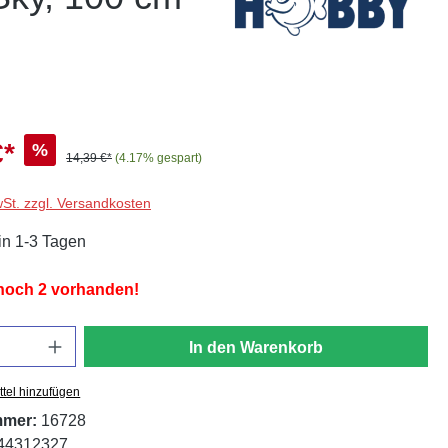
€*
%
14,39 €*
(4.17% gespart)
wSt. zzgl. Versandkosten
in 1-3 Tagen
 noch 2 vorhanden!
In den Warenkorb
tel hinzufügen
mmer:
16728
44312327