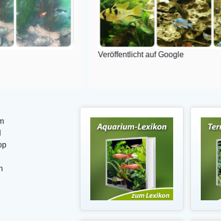
Veröffentlicht auf Google
m
d
op
n