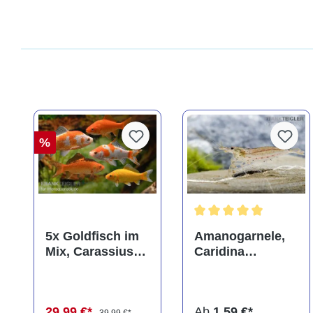
%
Durchschnittliche Bewer
5x Goldfisch im
Amanogarnele,
Mix, Carassius
Caridina
auratus
multidentata
(Kaltwasser)
29,99 €*
Ab
1,59 €*
39,99 €*