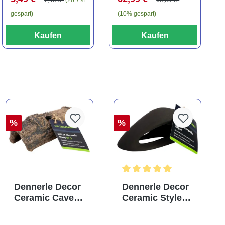
gespart)
(10% gespart)
Kaufen
Kaufen
%
%
Durchschnittliche Bewertung
Dennerle Decor
Dennerle Decor
Ceramic Cave
Ceramic Style,
N° 3
ca. 13x6x5 cm
(Auslaufartikel)
(Auslaufartikel)