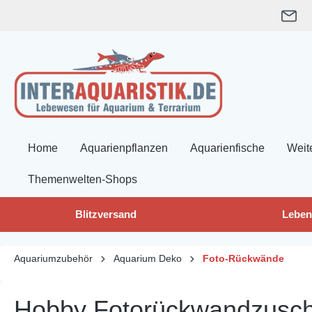
springen
Zur Hauptnavigation springen
Home
Aquarienpflanzen
Aquarienfische
Weit
Themenwelten-Shops
Blitzversand
Leben
Aquariumzubehör
Aquarium Deko
Foto-Rückwände
Hobby Fotorückwandzusch