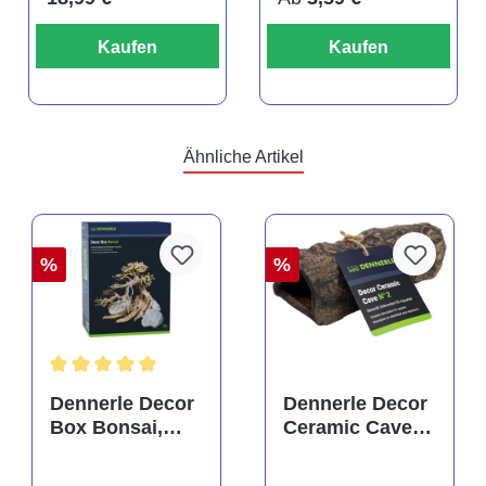
Kaufen
Kaufen
Ähnliche Artikel
%
%
rtung von 5 von 5 Sternen
Durchschnittliche Bewertung von 5 von 5 Sternen
Dennerle Decor
Dennerle Decor
Box Bonsai,
Ceramic Cave
Dekorations-Set
N° 2
(Auslaufartikel)
(Auslaufartikel)