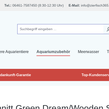
Tel.:
06461-7587450 (8:30-12:30 Uhr)
E-Mail:
info@zierfisch365
ere Aquarientiere
Aquariumzubehör
Meerwasser
T
dankunft-Garantie
Top-Kundenserv
nitt Green Dream/Wooden S