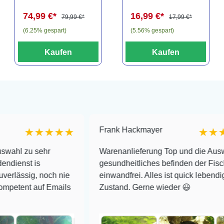
74,99 €*
16,99 €*
79,99 €*
17,99 €*
(6.25% gespart)
(5.56% gespart)
Kaufen
Kaufen
Frank Hackmayer
★★★★
★★★★
sehr
Warenanlieferung Top und die Auswahl plus
is
gesundheitliches befinden der Fische
, noch nie
einwandfrei. Alles ist quick lebendig und im 
auf Emails
Zustand. Gerne wieder 😃