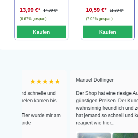
"Bonsai" auf
13,99 €*
10,59 €*
3er Tonamphore
14,99 €*
11,39 €*
(6.67% gespart)
(7.02% gespart)
Kaufen
Kaufen
Manuel Dollinger
★★★★★
★
nd schnelle und
Der Shop hat eine riesige Auswahl zu 
nelen kamen bis
günstigen Preisen. Der Kundendienst 
wahnsinnig freundlich und zuverlässig
 Tier wurde mir am
hat jemand so schnell und kompetent 
ände
reagiert wie hier...