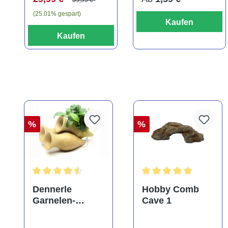
(25.01% gespart)
Kaufen
Kaufen
%
%
Durchschnittliche Bewertung von 4.5 von 5 Sternen
Durchschnittliche Bewe
Dennerle
Hobby Comb
Garnelen-
Cave 1
Amphore,
Anubias nana