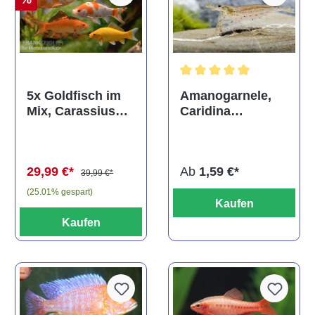
Durchschnittliche Bewertun
Amanogarnele,
5x Goldfisch im
Caridina
Mix, Carassius
multidentata
auratus
(Kaltwasser)
Ab
1,59 €*
29,99 €*
39,99 €*
(25.01% gespart)
Kaufen
Kaufen