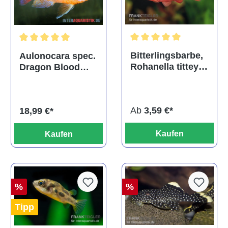
Durchschnittliche Bewertu
Durchschnittliche Bewertung von 5 von 5 Sternen
Bitterlingsbarbe,
Aulonocara spec.
Rohanella titteya,
Dragon Blood
ehem. Puntius
albino, DNZ
titteya
Ab
3,59 €*
18,99 €*
Kaufen
Kaufen
%
%
Tipp