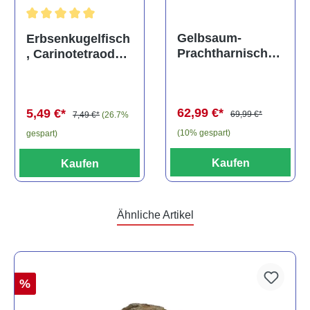
Durchschnittliche Bewertung von 5 von 5 Sternen
Gelbsaum-
Erbsenkugelfisch
Prachtharnischw
, Carinotetraodon
els, L81,
travancoricus
Baryancistrus
(Minifisch)
spec., 6-8 cm
62,99 €*
5,49 €*
69,99 €*
7,49 €*
(26.7%
(10% gespart)
gespart)
Kaufen
Kaufen
Ähnliche Artikel
%