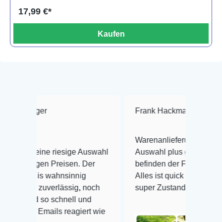
17,99 €*
Kaufen
ger
Frank Hackmayer
★★★★
Warenanlieferung Top und die
ine riesige Auswahl
Auswahl plus gesundheitliches
gen Preisen. Der
befinden der Fische einwandfrei.
is wahnsinnig
Alles ist quick lebendig und im
 zuverlässig, noch
super Zustand. Gerne wieder 😃
 so schnell und
Emails reagiert wie