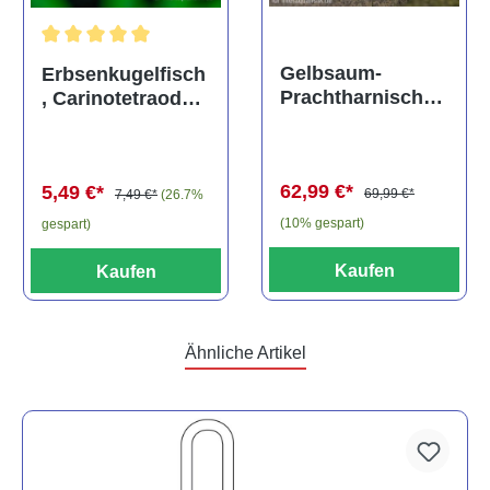
Durchschnittliche Bewertung von 5 von 5 Sternen
Gelbsaum-
Erbsenkugelfisch
Prachtharnischw
, Carinotetraodon
els, L81,
travancoricus
Baryancistrus
(Minifisch)
spec., 6-8 cm
62,99 €*
5,49 €*
69,99 €*
7,49 €*
(26.7%
(10% gespart)
gespart)
Kaufen
Kaufen
Ähnliche Artikel