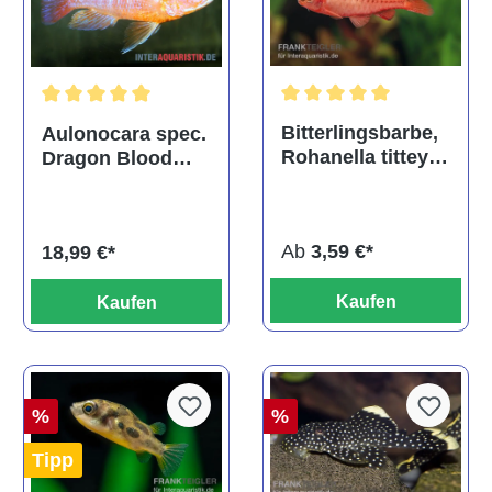
Durchschnittliche Bewertu
Durchschnittliche Bewertung von 5 von 5 Sternen
Bitterlingsbarbe,
Aulonocara spec.
Rohanella titteya,
Dragon Blood
ehem. Puntius
albino, DNZ
titteya
Ab
3,59 €*
18,99 €*
Kaufen
Kaufen
%
%
Tipp