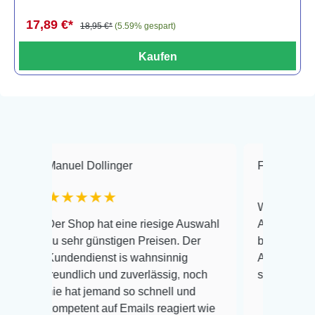
17,89 €*
18,95 €*
(5.59% gespart)
Kaufen
nuel Dollinger
Frank Hackmayer
★★★★★
Warenanlieferung Top 
r Shop hat eine riesige Auswahl
Auswahl plus gesundhe
 sehr günstigen Preisen. Der
befinden der Fische ei
ndendienst is wahnsinnig
Alles ist quick lebendi
eundlich und zuverlässig, noch
super Zustand. Gerne 
e hat jemand so schnell und
mpetent auf Emails reagiert wie