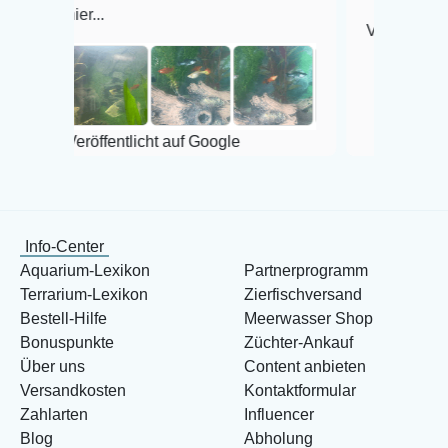
r...
Veröffentlicht auf Goog
röffentlicht auf Google
Info-Center
Aquarium-Lexikon
Partnerprogramm
Terrarium-Lexikon
Zierfischversand
Bestell-Hilfe
Meerwasser Shop
Bonuspunkte
Züchter-Ankauf
Über uns
Content anbieten
Versandkosten
Kontaktformular
Zahlarten
Influencer
Blog
Abholung