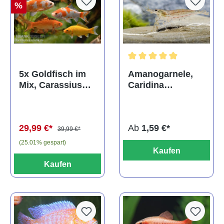
%
Durchschnittliche Bewertun
Amanogarnele,
5x Goldfisch im
Caridina
Mix, Carassius
multidentata
auratus
(Kaltwasser)
Ab
1,59 €*
29,99 €*
39,99 €*
(25.01% gespart)
Kaufen
Kaufen