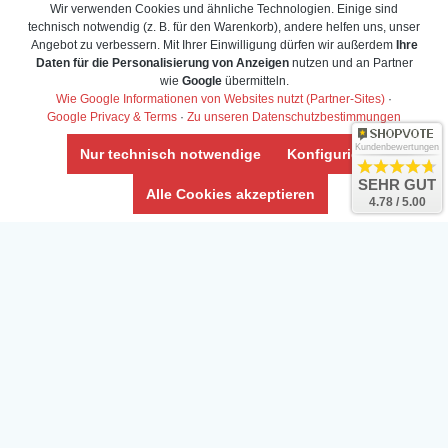
Wir verwenden Cookies und ähnliche Technologien. Einige sind
technisch notwendig (z. B. für den Warenkorb), andere helfen uns, unser
Angebot zu verbessern. Mit Ihrer Einwilligung dürfen wir außerdem
Ihre
Daten für die Personalisierung von Anzeigen
nutzen und an Partner
Daten­schutz­erklärung
wie
Google
übermitteln.
Widerrufs­recht /Widerrufs­formular
Wie Google Informationen von Websites nutzt (Partner-Sites)
·
Google Privacy & Terms
·
Zu unseren Datenschutzbestimmungen
AGB & Info
Impressum
Kundenbewertungen
Nur technisch notwendige
Konfigurieren
Umwelt und Entsorgung
SEHR GUT
Alle Cookies akzeptieren
4.78 / 5.00
Vertrag widerrufen
* Alle Preise inkl. ges. MwSt. zzgl.
Versandkosten
Zierfische, Garnelen, Krebse, Wasserschnecken (Wirbellose),
Aquarienpflanzen & Aquarium-Zubehör preiswert online kaufen.
© Copyright 2024 Interaquaristik.de Shop, Aquarium und
Gartenteich Shop. Alle Rechte vorbehalten.