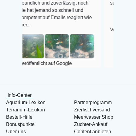
reundlich und zuverlässig, noch
super Zustand. Gerne 
ie hat jemand so schnell und
ompetent auf Emails reagiert wie
er...
Veröffentlicht auf Goog
eröffentlicht auf Google
Info-Center
Aquarium-Lexikon
Partnerprogramm
Terrarium-Lexikon
Zierfischversand
Bestell-Hilfe
Meerwasser Shop
Bonuspunkte
Züchter-Ankauf
Über uns
Content anbieten