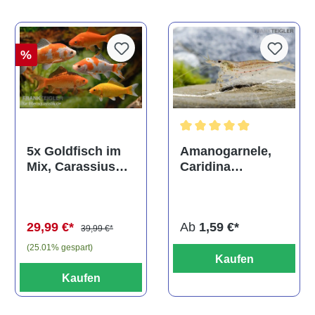
%
Durchschnittliche Bewertun
Amanogarnele,
5x Goldfisch im
Caridina
Mix, Carassius
multidentata
auratus
(Kaltwasser)
Ab
1,59 €*
29,99 €*
39,99 €*
(25.01% gespart)
Kaufen
Kaufen