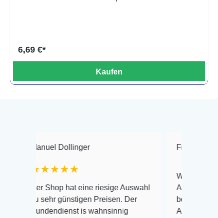
6,69 €*
Kaufen
anuel Dollinger
Frank Hackmayer
★★★★★
Warenanlieferung Top 
er Shop hat eine riesige Auswahl
Auswahl plus gesundhe
u sehr günstigen Preisen. Der
befinden der Fische ei
undendienst is wahnsinnig
Alles ist quick lebendi