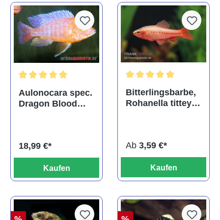
Durchschnittliche Bewertu
Durchschnittliche Bewertung von 5 von 5 Sternen
Bitterlingsbarbe,
Aulonocara spec.
Rohanella titteya,
Dragon Blood
ehem. Puntius
albino, DNZ
titteya
Ab
3,59 €*
18,99 €*
Kaufen
Kaufen
%
%