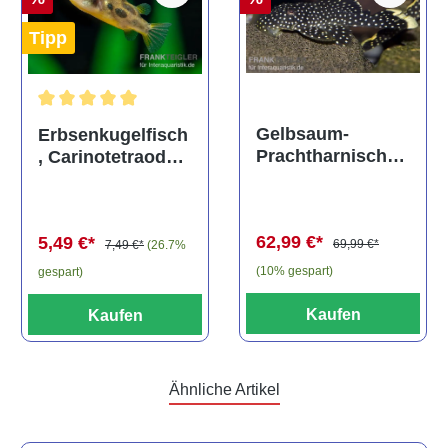
Tipp
Durchschnittliche Bewertung von 5 von 5 Sternen
Gelbsaum-
Erbsenkugelfisch
Prachtharnischw
, Carinotetraodon
els, L81,
travancoricus
Baryancistrus
(Minifisch)
spec., 6-8 cm
62,99 €*
5,49 €*
69,99 €*
7,49 €*
(26.7%
(10% gespart)
gespart)
Kaufen
Kaufen
Ähnliche Artikel