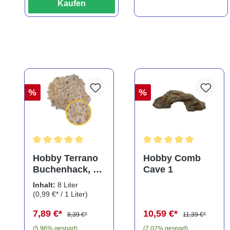
Kaufen
%
%
Durchschnittliche Bewertung von 5 von 5 Sternen
Durchschnittliche Bewe
Hobby Terrano
Hobby Comb
Buchenhack, 8
Cave 1
Liter
Inhalt:
8 Liter
(0,99 €* / 1 Liter)
7,89 €*
10,59 €*
8,39 €*
11,39 €*
(5.96% gespart)
(7.02% gespart)