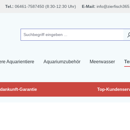
Tel.:
06461-7587450 (8:30-12:30 Uhr)
E-Mail:
info@zierfisch365
ere Aquarientiere
Aquariumzubehör
Meerwasser
Te
dankunft-Garantie
Top-Kundenserv
n