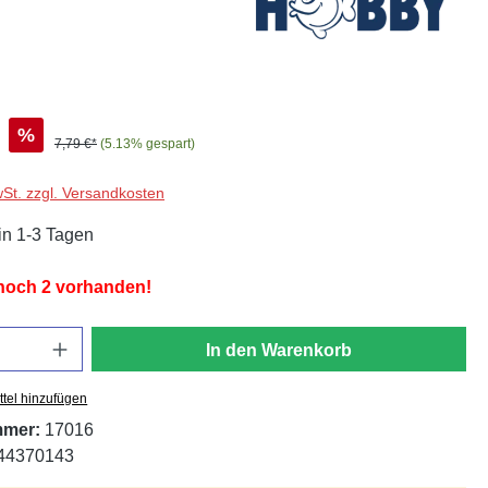
%
7,79 €*
(5.13% gespart)
wSt. zzgl. Versandkosten
in 1-3 Tagen
 noch 2 vorhanden!
In den Warenkorb
tel hinzufügen
mmer:
17016
44370143