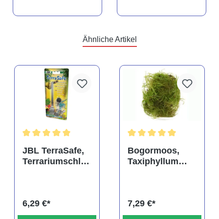
Ähnliche Artikel
rtung von 5 von 5 Sternen
Durchschnittliche Bewertung von 5 von 5 Sternen
Durchschnittliche Bewertu
JBL TerraSafe,
Bogormoos,
Terrariumschlos
Taxiphyllum
s
barbieri, im
Becher
6,29 €*
7,29 €*