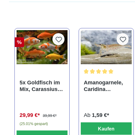
%
Durchschnittliche Bewer
5x Goldfisch im
Amanogarnele,
Mix, Carassius
Caridina
auratus
multidentata
(Kaltwasser)
29,99 €*
Ab
1,59 €*
39,99 €*
(25.01% gespart)
Kaufen