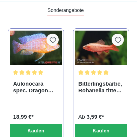
Sonderangebote
tung von 4.9 von 5 Sternen
Durchschnittliche Bewertung von 5 von 5 Sternen
Durchschnittliche Bewertu
Aulonocara
Bitterlingsbarbe,
spec. Dragon
Rohanella titteya,
Blood albino,
ehem. Puntius
DNZ
titteya
18,99 €*
Ab
3,59 €*
Kaufen
Kaufen