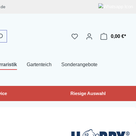
.de
0,00 €*
rraristik
Gartenteich
Sonderangebote
ice
Riesige Auswahl