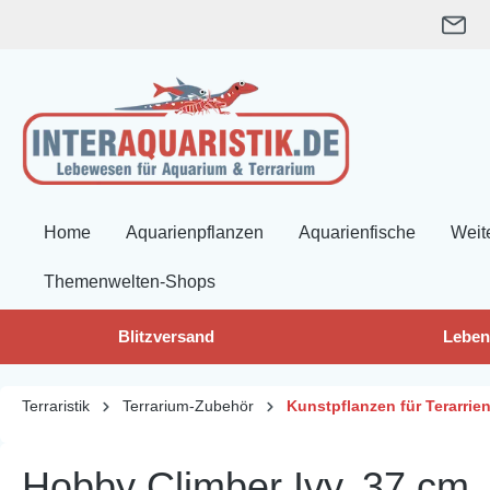
springen
Zur Hauptnavigation springen
Home
Aquarienpflanzen
Aquarienfische
Weit
Themenwelten-Shops
Blitzversand
Leben
Terraristik
Terrarium-Zubehör
Kunstpflanzen für Terarrie
Hobby Climber Ivy, 37 cm