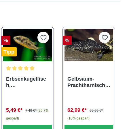
%
%
Tipp
ng von 5 von 5 Sternen
Durchschnittliche Bewertung von 5 von 5 Sternen
Erbsenkugelfisc
Gelbsaum-
h,
Prachtharnischw
Carinotetraodon
els, L81,
travancoricus
Baryancistrus
(Minifisch)
spec., 6-8 cm
5,49 €*
62,99 €*
7,49 €*
(26.7%
69,99 €*
gespart)
(10% gespart)