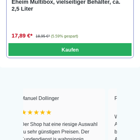
Eheim Multibox, vielseitiger Behälter, ca.
2,5 Liter
17,89 €*
18,95 €*
(5.59% gespart)
Kaufen
nuel Dollinger
Frank Hackmayer
★★★★★
Warenanlieferung Top 
r Shop hat eine riesige Auswahl
Auswahl plus gesundhe
 sehr günstigen Preisen. Der
befinden der Fische ei
ndendienst is wahnsinnig
Alles ist quick lebendi