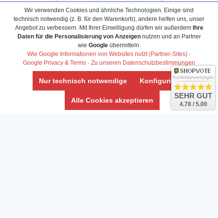
Wir verwenden Cookies und ähnliche Technologien. Einige sind
technisch notwendig (z. B. für den Warenkorb), andere helfen uns, unser
Angebot zu verbessern. Mit Ihrer Einwilligung dürfen wir außerdem
Ihre
Daten für die Personalisierung von Anzeigen
nutzen und an Partner
Daten­schutz­erklärung
wie
Google
übermitteln.
Widerrufs­recht /Widerrufs­formular
Wie Google Informationen von Websites nutzt (Partner-Sites)
·
Google Privacy & Terms
·
Zu unseren Datenschutzbestimmungen
AGB & Info
Impressum
Kundenbewertungen
Nur technisch notwendige
Konfigurieren
Umwelt und Entsorgung
SEHR GUT
Alle Cookies akzeptieren
4.78 / 5.00
Vertrag widerrufen
* Alle Preise inkl. ges. MwSt. zzgl.
Versandkosten
Zierfische, Garnelen, Krebse, Wasserschnecken (Wirbellose),
Aquarienpflanzen & Aquarium-Zubehör preiswert online kaufen.
© Copyright 2024 Interaquaristik.de Shop, Aquarium und
Gartenteich Shop. Alle Rechte vorbehalten.