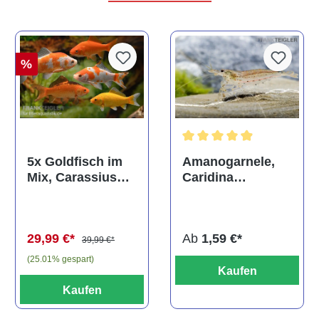
%
Durchschnittliche Bewertun
Amanogarnele,
5x Goldfisch im
Caridina
Mix, Carassius
multidentata
auratus
(Kaltwasser)
Ab
1,59 €*
29,99 €*
39,99 €*
(25.01% gespart)
Kaufen
Kaufen