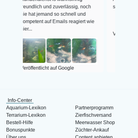
eundlich und zuverlässig, noch
super Zustand. Gerne 
e hat jemand so schnell und
mpetent auf Emails reagiert wie
er...
Veröffentlicht auf Goog
röffentlicht auf Google
Info-Center
Aquarium-Lexikon
Partnerprogramm
Terrarium-Lexikon
Zierfischversand
Bestell-Hilfe
Meerwasser Shop
Bonuspunkte
Züchter-Ankauf
Über uns
Content anbieten