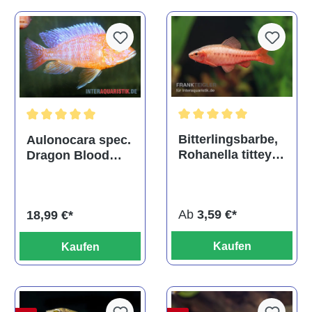
Durchschnittliche Bewertu
Durchschnittliche Bewertung von 5 von 5 Sternen
Bitterlingsbarbe,
Aulonocara spec.
Rohanella titteya,
Dragon Blood
ehem. Puntius
albino, DNZ
titteya
Ab
3,59 €*
18,99 €*
Kaufen
Kaufen