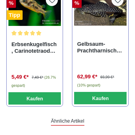
%
%
Tipp
Durchschnittliche Bewertung von 5 von 5 Sternen
Gelbsaum-
Erbsenkugelfisch
Prachtharnischw
, Carinotetraodon
els, L81,
travancoricus
Baryancistrus
(Minifisch)
spec., 6-8 cm
62,99 €*
5,49 €*
69,99 €*
7,49 €*
(26.7%
(10% gespart)
gespart)
Kaufen
Kaufen
Ähnliche Artikel