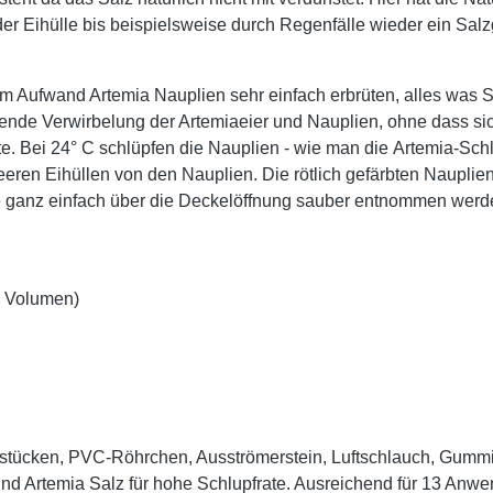
n der Eihülle bis beispielsweise durch Regenfälle wieder ein Sal
m Aufwand Artemia Nauplien sehr einfach erbrüten, alles was S
nende Verwirbelung der Artemiaeier und Nauplien, ohne dass sic
 Bei 24° C schlüpfen die Nauplien - wie man die Artemia-Schlü
leeren Eihüllen von den Nauplien. Die rötlich gefärbten Naupl
te ganz einfach über die Deckelöffnung sauber entnommen werd
l Volumen)
sstücken, PVC-Röhrchen, Ausströmerstein, Luftschlauch, Gumm
 und Artemia Salz für hohe Schlupfrate. Ausreichend für 13 Anw