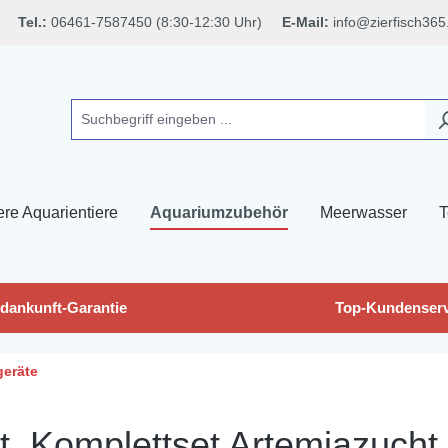
Tel.:
06461-7587450 (8:30-12:30 Uhr)
E-Mail:
info@zierfisch365
ere Aquarientiere
Aquariumzubehör
Meerwasser
T
dankunft-Garantie
Top-Kundenserv
geräte
, Komplettset Artemiazucht