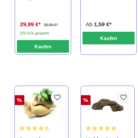
auratus
multidentata
(Kaltwasser)
29,99 €*
Ab
1,59 €*
39,99 €*
(25.01% gespart)
Kaufen
Kaufen
%
%
Durchschnittliche Bewertung von 4.5 von 5 Sternen
Durchschnittliche Bewe