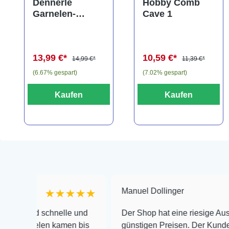
Dennerle
Hobby Comb
Garnelen-
Cave 1
Amphore,
Anubias nana
"Bonsai" auf
13,99 €*
10,59 €*
3er Tonamphore
14,99 €*
11,39 €*
(6.67% gespart)
(7.02% gespart)
Kaufen
Kaufen
Manuel Dollinger
★★★★★
★
 schnelle und
Der Shop hat eine riesige Auswahl zu s
elen kamen bis
günstigen Preisen. Der Kundendienst is