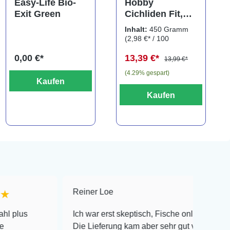
Easy-Life Bio-
Hobby
Exit Green
Cichliden Fit,
450 g
Inhalt:
450 Gramm
(2,98 €* / 100
Gramm)
0,00 €*
13,39 €*
13,99 €*
(4.29% gespart)
Kaufen
Kaufen
Reiner Loe
★★★★★
Ich war erst skeptisch, Fische online zu bestellen!
Die Lieferung kam aber sehr gut verpackt an und