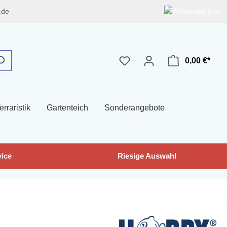
.de
0,00 €*
erraristik
Gartenteich
Sonderangebote
ice
Riesige Auswahl