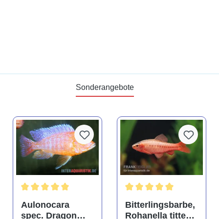
Sonderangebote
tung von 4.9 von 5 Sternen
Durchschnittliche Bewertung von 5 von 5 Sternen
Durchschnittliche Bewertu
Aulonocara
Bitterlingsbarbe,
spec. Dragon
Rohanella titteya,