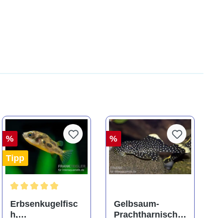
%
%
Tipp
ng von 5 von 5 Sternen
Durchschnittliche Bewertung von 5 von 5 Sternen
Erbsenkugelfisc
Gelbsaum-
h,
Prachtharnischw