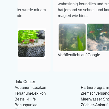
wahnsinnig freundlich und zuverlässig, 
ier wurde mir am
hat jemand so schnell und kompetent au
de
reagiert wie hier...
Veröffentlicht auf Google
Info-Center
Aquarium-Lexikon
Partnerprogram
Terrarium-Lexikon
Zierfischversan
Bestell-Hilfe
Meerwasser Sh
Bonuspunkte
Züchter-Ankauf