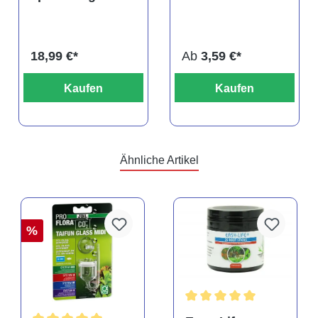
Blood albino,
ehem. Puntius
DNZ
titteya
18,99 €*
Ab
3,59 €*
Kaufen
Kaufen
Ähnliche Artikel
%
rtung von 5 von 5 Sternen
Durchschnittliche Bewertu