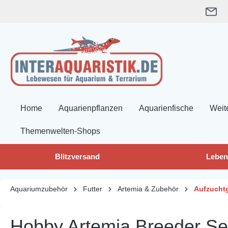
springen
Zur Hauptnavigation springen
Home
Aquarienpflanzen
Aquarienfische
Weit
Themenwelten-Shops
Blitzversand
Leben
Aquariumzubehör
Futter
Artemia & Zubehör
Aufzucht
Hobby Artemia Breeder Set