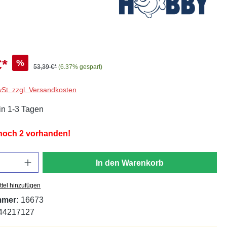
€*
%
53,39 €*
(6.37% gespart)
wSt. zzgl. Versandkosten
in 1-3 Tagen
 noch 2 vorhanden!
In den Warenkorb
tel hinzufügen
mmer:
16673
44217127