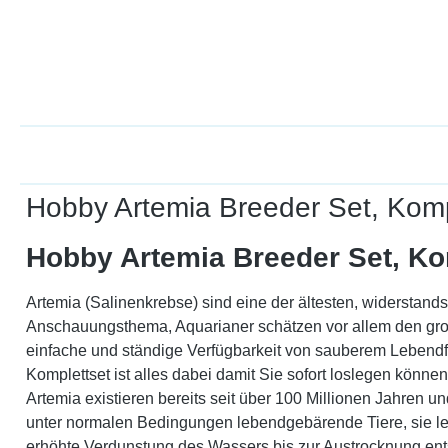
Hobby Artemia Breeder Set, Komp
Hobby Artemia Breeder Set, Ko
Artemia (Salinenkrebse) sind eine der ältesten, widerstand
Anschauungsthema, Aquarianer schätzen vor allem den große
einfache und ständige Verfügbarkeit von sauberem Lebendfut
Komplettset ist alles dabei damit Sie sofort loslegen können
Artemia existieren bereits seit über 100 Millionen Jahren 
unter normalen Bedingungen lebendgebärende Tiere, sie leg
erhöhte Verdunstung des Wassers bis zur Austrocknung entste