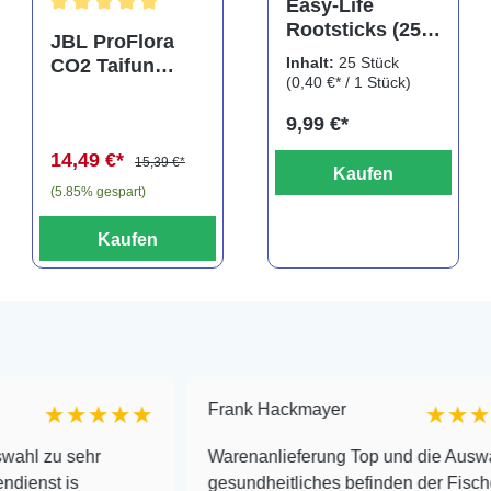
Easy-Life
Rootsticks (25
Durchschnittliche Bewertung von 5 von 5 Sternen
JBL ProFlora
Sticks)
Inhalt:
25 Stück
CO2 Taifun
(0,40 €* / 1 Stück)
Glass Midi,
CO2-Diffusor
9,99 €*
14,49 €*
15,39 €*
Kaufen
(5.85% gespart)
Kaufen
Frank Hackmayer
★★★★
★★★★
ehr
Warenanlieferung Top und die Auswahl plus
gesundheitliches befinden der Fische