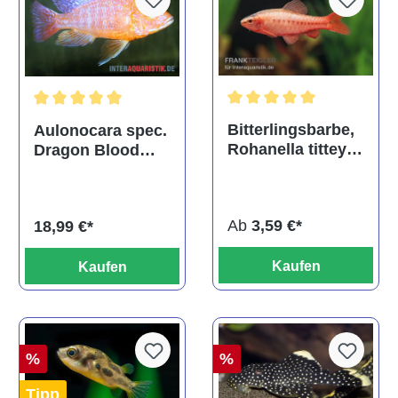
Durchschnittliche Bewertu
Durchschnittliche Bewertung von 5 von 5 Sternen
Bitterlingsbarbe,
Aulonocara spec.
Rohanella titteya,
Dragon Blood
ehem. Puntius
albino, DNZ
titteya
Ab
3,59 €*
18,99 €*
Kaufen
Kaufen
%
%
Tipp