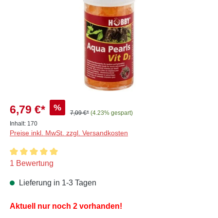
%
6,79 €*
7,09 €*
(4.23% gespart)
Inhalt:
170
Preise inkl. MwSt. zzgl. Versandkosten
Durchschnittliche Bewertung von 5 von 5 Sternen
1 Bewertung
Lieferung in 1-3 Tagen
Aktuell nur noch 2 vorhanden!