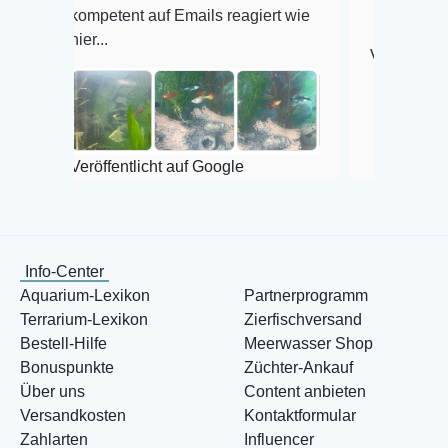
mpetent auf Emails reagiert wie
er...
Veröffentlicht auf Goog
röffentlicht auf Google
Info-Center
Aquarium-Lexikon
Partnerprogramm
Terrarium-Lexikon
Zierfischversand
Bestell-Hilfe
Meerwasser Shop
Bonuspunkte
Züchter-Ankauf
Über uns
Content anbieten
Versandkosten
Kontaktformular
Zahlarten
Influencer