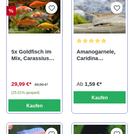
%
Durchschnittliche Bewertun
Amanogarnele,
5x Goldfisch im
Caridina
Mix, Carassius
multidentata
auratus
(Kaltwasser)
Ab
1,59 €*
29,99 €*
39,99 €*
(25.01% gespart)
Kaufen
Kaufen