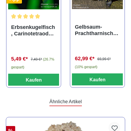
Durchschnittliche Bewertung von 5 von 5 Sternen
Gelbsaum-
Erbsenkugelfisch
Prachtharnischw
, Carinotetraodon
els, L81,
travancoricus
Baryancistrus
(Minifisch)
spec., 6-8 cm
62,99 €*
5,49 €*
69,99 €*
7,49 €*
(26.7%
(10% gespart)
gespart)
Kaufen
Kaufen
Ähnliche Artikel
%