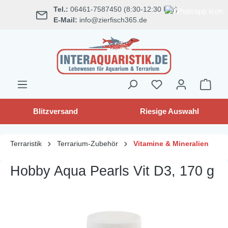
Tel.:
06461-7587450 (8:30-12:30 Uhr)
alt springen
E-Mail:
info@zierfisch365.de
Blitzversand
Riesige Auswahl
Terraristik
Terrarium-Zubehör
Vitamine & Mineralien
Hobby Aqua Pearls Vit D3, 170 g
Bildergalerie überspringen