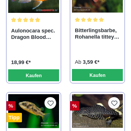
Durchschnittliche Bewertu
Durchschnittliche Bewertung von 5 von 5 Sternen
Bitterlingsbarbe,
Aulonocara spec.
Rohanella titteya,
Dragon Blood
ehem. Puntius
albino, DNZ
titteya
Ab
3,59 €*
18,99 €*
Kaufen
Kaufen
%
%
Tipp