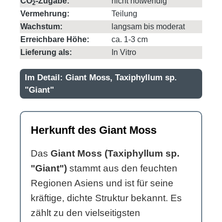
CO
-Zugabe:
nicht notwendig
2
Vermehrung:
Teilung
Wachstum:
langsam bis moderat
Erreichbare Höhe:
ca. 1-3 cm
Lieferung als:
In Vitro
Im Detail: Giant Moss, Taxiphyllum sp.
"Giant"
Herkunft des Giant Moss
Das
Giant Moss (Taxiphyllum sp.
"Giant")
stammt aus den feuchten
Regionen Asiens und ist für seine
kräftige, dichte Struktur bekannt. Es
zählt zu den vielseitigsten