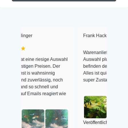
er
Frank Hackmayer
★★★★
Warenanlieferung Top und die
ine riesige Auswahl
Auswahl plus gesundheitliches
gen Preisen. Der
befinden der Fische einwandfrei.
is wahnsinnig
Alles ist quick lebendig und im
 zuverlässig, noch
super Zustand. Gerne wieder 😃
 so schnell und
Emails reagiert wie
Veröffentlicht auf Google