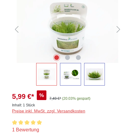
%
5,99 €*
7,49 €*
(20.03% gespart)
Inhalt:
1 Stück
Preise inkl. MwSt. zzgl. Versandkosten
Durchschnittliche Bewertung von 5 von 5 Sternen
1 Bewertung