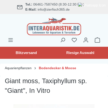
Tel.:
06461-7587450 (8:30-12:30 Uhr)
alt springen
E-Mail:
info@zierfisch365.de
Blitzversand
Riesige Auswahl
Aquarienpflanzen
Bodendecker & Moose
Giant moss, Taxiphyllum sp.
"Giant", In Vitro
Bildergalerie überspringen