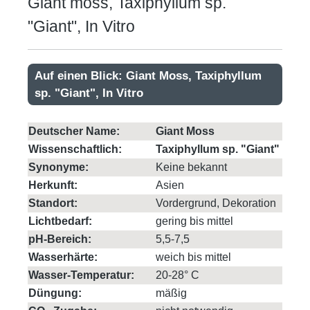
Giant moss, Taxiphyllum sp.
"Giant", In Vitro
Auf einen Blick: Giant Moss, Taxiphyllum
sp. "Giant", In Vitro
Deutscher Name:
Giant Moss
Wissenschaftlich:
Taxiphyllum sp. "Giant"
Synonyme:
Keine bekannt
Herkunft:
Asien
Standort:
Vordergrund, Dekoration
Lichtbedarf:
gering bis mittel
pH-Bereich:
5,5-7,5
Wasserhärte:
weich bis mittel
Wasser-Temperatur:
20-28° C
Düngung:
mäßig