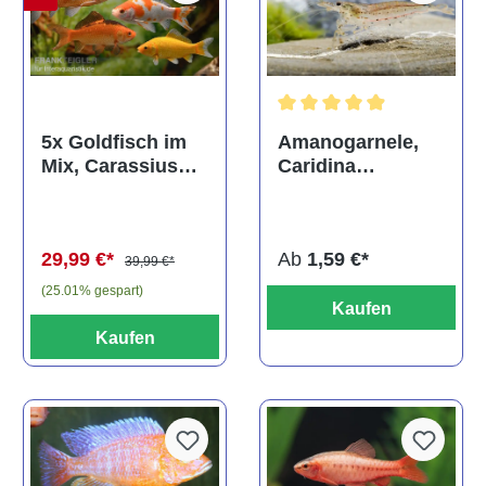
Durchschnittliche Bewertun
Amanogarnele,
5x Goldfisch im
Caridina
Mix, Carassius
multidentata
auratus
(Kaltwasser)
Ab
1,59 €*
29,99 €*
39,99 €*
(25.01% gespart)
Kaufen
Kaufen