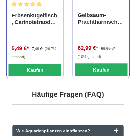
Durchschnittliche Bewertung von 5 von 5 Sternen
Gelbsaum-
Erbsenkugelfisch
Prachtharnischw
, Carinotetraodon
els, L81,
travancoricus
Baryancistrus
(Minifisch)
spec., 6-8 cm
62,99 €*
5,49 €*
69,99 €*
7,49 €*
(26.7%
(10% gespart)
gespart)
Kaufen
Kaufen
Häufige Fragen (FAQ)
Wie Aquarienpflanzen einpflanzen?