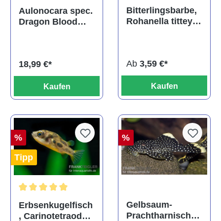
Durchschnittliche Bewertu
Durchschnittliche Bewertung von 5 von 5 Sternen
Bitterlingsbarbe,
Aulonocara spec.
Rohanella titteya,
Dragon Blood
ehem. Puntius
albino, DNZ
titteya
Ab
3,59 €*
18,99 €*
Kaufen
Kaufen
%
%
Tipp
Durchschnittliche Bewertung von 5 von 5 Sternen
Gelbsaum-
Erbsenkugelfisch
Prachtharnischw
, Carinotetraodon