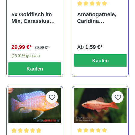
Durchschnittliche Bewertun
Amanogarnele,
5x Goldfisch im
Caridina
Mix, Carassius
multidentata
auratus
(Kaltwasser)
Ab
1,59 €*
29,99 €*
39,99 €*
(25.01% gespart)
Kaufen
Kaufen