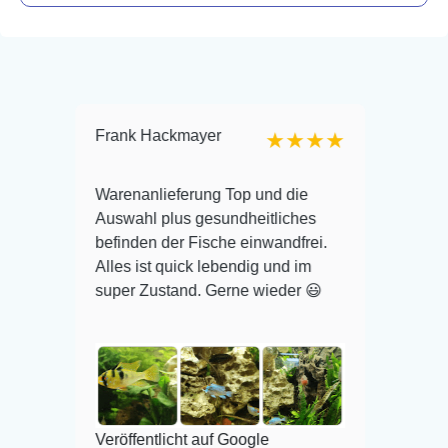
Frank Hackmayer
Reiner
★★★★
Ich war
Warenanlieferung Top und die
online 
uswahl
Auswahl plus gesundheitliches
kam abe
er
befinden der Fische einwandfrei.
alle Fi
Alles ist quick lebendig und im
überleb
noch
super Zustand. Gerne wieder 😃
wieder!
d
t wie
Veröffe
Veröffentlicht auf Google