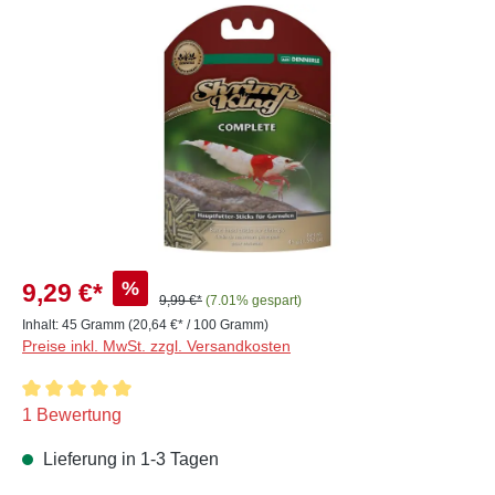
Bildergalerie überspringen
%
9,29 €*
9,99 €*
(7.01% gespart)
Inhalt:
45 Gramm
(20,64 €* / 100 Gramm)
Preise inkl. MwSt. zzgl. Versandkosten
Durchschnittliche Bewertung von 5 von 5 Sternen
1 Bewertung
Lieferung in 1-3 Tagen