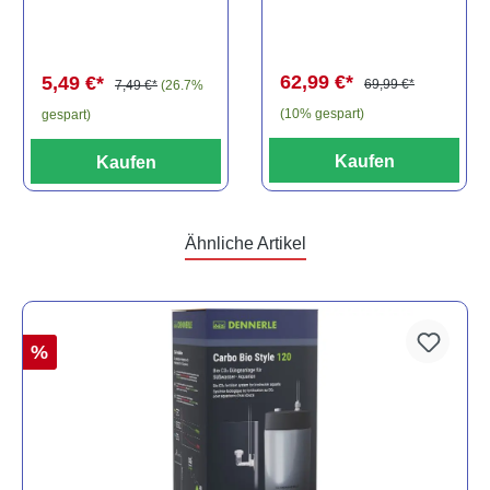
els, L81,
travancoricus
Baryancistrus
(Minifisch)
spec., 6-8 cm
62,99 €*
5,49 €*
69,99 €*
7,49 €*
(26.7%
(10% gespart)
gespart)
Kaufen
Kaufen
Ähnliche Artikel
%