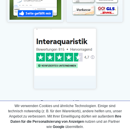
Daten­schutz­erklärung
Wir verwenden Cookies und ähnliche Technologien. Einige sind
Widerrufs­recht /Widerrufs­formular
technisch notwendig (z. B. für den Warenkorb), andere helfen uns, unser
Angebot zu verbessern. Mit Ihrer Einwilligung dürfen wir außerdem
Ihre
AGB & Info
Daten für die Personalisierung von Anzeigen
nutzen und an Partner
Impressum
wie
Google
übermitteln.