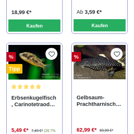
Ab
3,59 €*
18,99 €*
Kaufen
Kaufen
%
%
Tipp
Durchschnittliche Bewertung von 5 von 5 Sternen
Gelbsaum-
Erbsenkugelfisch
Prachtharnischw
, Carinotetraodon
els, L81,
travancoricus
Baryancistrus
(Minifisch)
spec., 6-8 cm
62,99 €*
5,49 €*
69,99 €*
7,49 €*
(26.7%