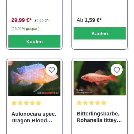
multidentata
auratus
(Kaltwasser)
Ab
1,59 €*
29,99 €*
39,99 €*
(25.01% gespart)
Kaufen
Kaufen
Durchschnittliche Bewertu
Durchschnittliche Bewertung von 5 von 5 Sternen
Bitterlingsbarbe,
Aulonocara spec.
Rohanella titteya,
Dragon Blood
ehem. Puntius
albino, DNZ
titteya