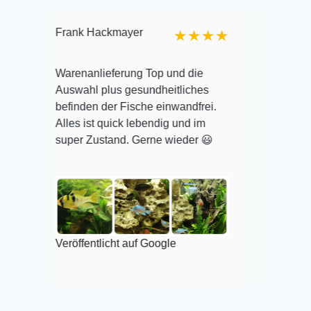
rank Hackmayer
Reiner Loe
★★★★
Ich war erst skeptisch
arenanlieferung Top und die
online zu bestellen! D
uswahl plus gesundheitliches
kam aber sehr gut ver
efinden der Fische einwandfrei.
alle Fische haben den
lles ist quick lebendig und im
überlebt! Vielen Dank
uper Zustand. Gerne wieder 😃
wieder!
Veröffentlicht auf Goo
eröffentlicht auf Google