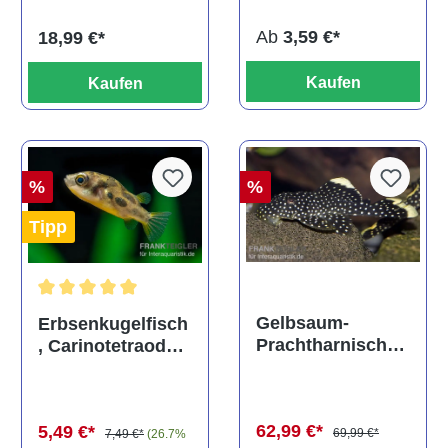
Ab
3,59 €*
18,99 €*
Kaufen
Kaufen
%
%
Tipp
Durchschnittliche Bewertung von 5 von 5 Sternen
Gelbsaum-
Erbsenkugelfisch
Prachtharnischw
, Carinotetraodon
els, L81,
travancoricus
Baryancistrus
(Minifisch)
spec., 6-8 cm
62,99 €*
5,49 €*
69,99 €*
7,49 €*
(26.7%