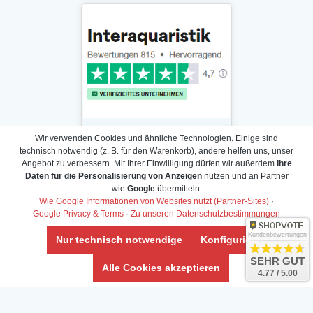
Wir verwenden Cookies und ähnliche Technologien. Einige sind
technisch notwendig (z. B. für den Warenkorb), andere helfen uns, unser
Angebot zu verbessern. Mit Ihrer Einwilligung dürfen wir außerdem
Ihre
Daten für die Personalisierung von Anzeigen
nutzen und an Partner
Daten­schutz­erklärung
wie
Google
übermitteln.
Widerrufs­recht /Widerrufs­formular
Wie Google Informationen von Websites nutzt (Partner-Sites)
·
Google Privacy & Terms
·
Zu unseren Datenschutzbestimmungen
AGB & Info
Impressum
Kundenbewertungen
Nur technisch notwendige
Konfigurieren
Umwelt und Entsorgung
SEHR GUT
Alle Cookies akzeptieren
4.77 / 5.00
Vertrag widerrufen