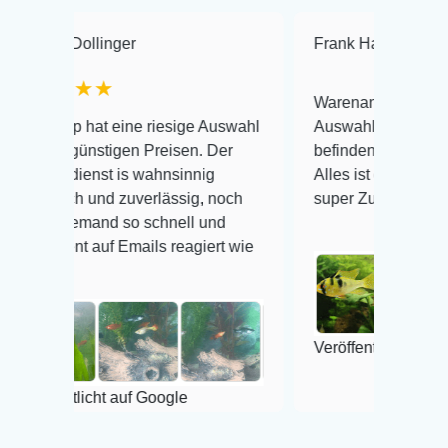
llinger
Frank Hackmayer
★★
★★
Warenanlieferung Top und die
hat eine riesige Auswahl
Auswahl plus gesundheitliche
ünstigen Preisen. Der
befinden der Fische einwandfre
nst is wahnsinnig
Alles ist quick lebendig und im
h und zuverlässig, noch
super Zustand. Gerne wieder 
emand so schnell und
 auf Emails reagiert wie
Veröffentlicht auf Google
icht auf Google