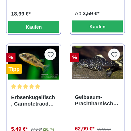
titteya
Ab
3,59 €*
18,99 €*
Kaufen
Kaufen
%
%
Tipp
Durchschnittliche Bewertung von 5 von 5 Sternen
Gelbsaum-
Erbsenkugelfisch
Prachtharnischw
, Carinotetraodon
els, L81,
travancoricus
Baryancistrus
(Minifisch)
spec., 6-8 cm
62,99 €*
5,49 €*
69,99 €*
7,49 €*
(26.7%