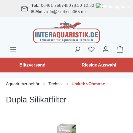
Tel.:
06461-7587450 (8:30-12:30 Uhr)
alt springen
E-Mail:
info@zierfisch365.de
Blitzversand
Riesige Auswahl
Aquariumzubehör
Technik
Umkehr-Osmose
Dupla Silikatfilter
Bildergalerie überspringen