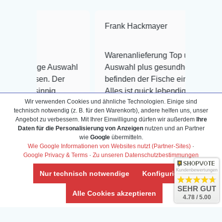
Frank Hackmayer
★★★★
Warenanlieferung Top und die
iesige Auswahl
Auswahl plus gesundheitliches
reisen. Der
befinden der Fische einwandfrei.
hnsinnig
Alles ist quick lebendig und im
Wir verwenden Cookies und ähnliche Technologien. Einige sind
lässig, noch
super Zustand. Gerne wieder 😃
technisch notwendig (z. B. für den Warenkorb), andere helfen uns, unser
chnell und
Angebot zu verbessern. Mit Ihrer Einwilligung dürfen wir außerdem
Ihre
s reagiert wie
Daten für die Personalisierung von Anzeigen
nutzen und an Partner
wie
Google
übermitteln.
Wie Google Informationen von Websites nutzt (Partner-Sites)
·
Google Privacy & Terms
·
Zu unseren Datenschutzbestimmungen
Kundenbewertungen
Nur technisch notwendige
Konfigurieren
Veröffentlicht auf Google
SEHR GUT
Alle Cookies akzeptieren
4.78 / 5.00
oogle