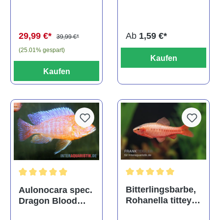
multidentata
auratus
(Kaltwasser)
Ab
1,59 €*
29,99 €*
39,99 €*
(25.01% gespart)
Kaufen
Kaufen
Durchschnittliche Bewertu
Durchschnittliche Bewertung von 5 von 5 Sternen
Bitterlingsbarbe,
Aulonocara spec.
Rohanella titteya,
Dragon Blood
ehem. Puntius
albino, DNZ