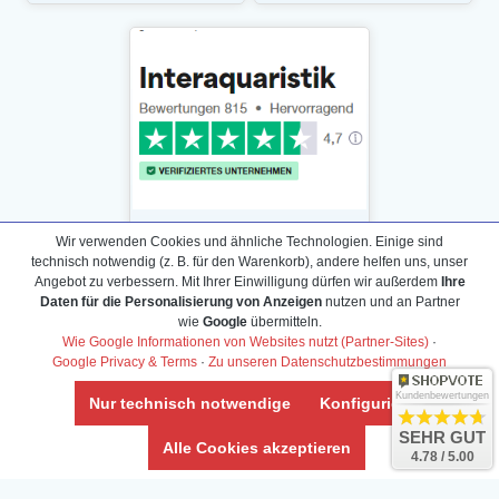
Wir verwenden Cookies und ähnliche Technologien. Einige sind
technisch notwendig (z. B. für den Warenkorb), andere helfen uns, unser
Angebot zu verbessern. Mit Ihrer Einwilligung dürfen wir außerdem
Ihre
Daten für die Personalisierung von Anzeigen
nutzen und an Partner
Daten­schutz­erklärung
wie
Google
übermitteln.
Widerrufs­recht /Widerrufs­formular
Wie Google Informationen von Websites nutzt (Partner-Sites)
·
Google Privacy & Terms
·
Zu unseren Datenschutzbestimmungen
AGB & Info
Impressum
Kundenbewertungen
Nur technisch notwendige
Konfigurieren
Umwelt und Entsorgung
SEHR GUT
Alle Cookies akzeptieren
4.78 / 5.00
Vertrag widerrufen