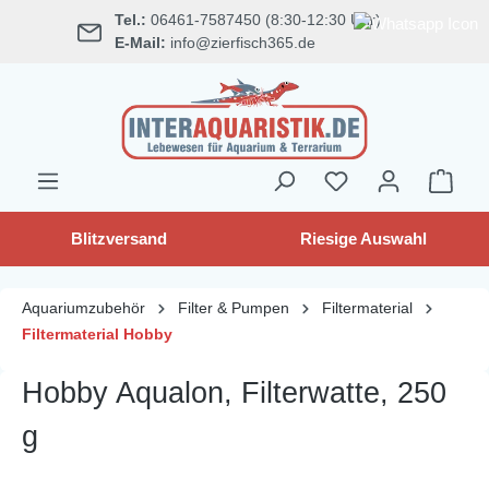
Tel.:
06461-7587450 (8:30-12:30 Uhr)
alt springen
E-Mail:
info@zierfisch365.de
Blitzversand
Riesige Auswahl
Aquariumzubehör
Filter & Pumpen
Filtermaterial
Filtermaterial Hobby
Hobby Aqualon, Filterwatte, 250
g