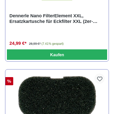
Dennerle Nano FilterElement XXL,
Ersatzkartusche für Eckfilter XXL (2er-
Pack)
24,99 €*
26,99 €*
(7.41% gespart)
Kaufen
%