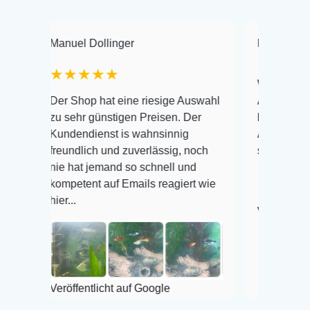
anuel Dollinger
Frank Hackmayer
★★★★★
Warenanlieferung Top
er Shop hat eine riesige Auswahl
Auswahl plus gesundh
u sehr günstigen Preisen. Der
befinden der Fische e
undendienst is wahnsinnig
Alles ist quick lebend
reundlich und zuverlässig, noch
super Zustand. Gerne
ie hat jemand so schnell und
ompetent auf Emails reagiert wie
ier...
Veröffentlicht auf Goo
eröffentlicht auf Google