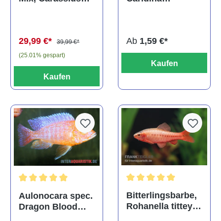
multidentata
auratus
(Kaltwasser)
Ab
1,59 €*
29,99 €*
39,99 €*
(25.01% gespart)
Kaufen
Kaufen
Durchschnittliche Bewertu
Durchschnittliche Bewertung von 5 von 5 Sternen
Bitterlingsbarbe,
Aulonocara spec.
Rohanella titteya,
Dragon Blood
ehem. Puntius
albino, DNZ