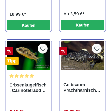
titteya
Ab
3,59 €*
18,99 €*
Kaufen
Kaufen
%
%
Tipp
Durchschnittliche Bewertung von 5 von 5 Sternen
Gelbsaum-
Erbsenkugelfisch
Prachtharnischw
, Carinotetraodon
els, L81,
travancoricus
Baryancistrus
(Minifisch)
spec., 6-8 cm