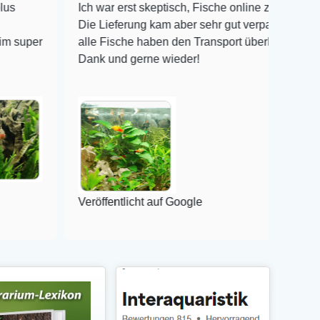
Ich war erst skeptisch, Fische online zu bestellen!
I
Die Lieferung kam aber sehr gut verpackt an und
A
alle Fische haben den Transport überlebt! Vielen
v
Dank und gerne wieder!
m
P
V
Veröffentlicht auf Google