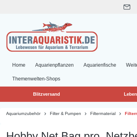
springen
Zur Hauptnavigation springen
Home
Aquarienpflanzen
Aquarienfische
Weit
Themenwelten-Shops
Blitzversand
Leben
Aquariumzubehör
Filter & Pumpen
Filtermaterial
Filter
Hobby Net Bag pro, Netzb