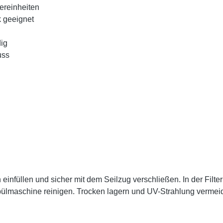
tereinheiten
k geeignet
ig
uss
th einfüllen und sicher mit dem Seilzug verschließen. In der Fil
lmaschine reinigen. Trocken lagern und UV-Strahlung vermei