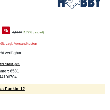
%
4,19 €*
(4.77% gespart)
wSt. zzgl. Versandkosten
cht verfügbar
tel hinzufügen
mmer:
6581
44106704
s-Punkte: 12