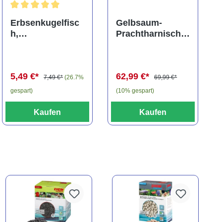
ng von 5 von 5 Sternen
Durchschnittliche Bewertung von 5 von 5 Sternen
Erbsenkugelfisc
Gelbsaum-
h,
Prachtharnischw
Carinotetraodon
els, L81,
travancoricus
Baryancistrus
(Minifisch)
spec., 6-8 cm
5,49 €*
62,99 €*
7,49 €*
(26.7%
69,99 €*
gespart)
(10% gespart)
Kaufen
Kaufen