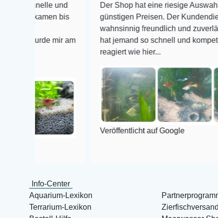
nelle und
Der Shop hat eine riesige Auswahl zu sehr
 kamen bis
günstigen Preisen. Der Kundendienst is
wahnsinnig freundlich und zuverlässig, noch
wurde mir am
hat jemand so schnell und kompetent auf Em
reagiert wie hier...
Veröffentlicht auf Google
Info-Center
Aquarium-Lexikon
Partnerprogram
Terrarium-Lexikon
Zierfischversan