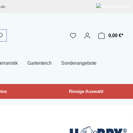
.de
0,00 €*
erraristik
Gartenteich
Sonderangebote
ice
Riesige Auswahl