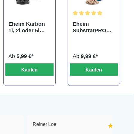
Durchschnittliche Bewertung
Eheim Karbon
Eheim
1l, 2l oder 5l
SubstratPRO
Filterkohle
250ml, 1l, 2l
oder 5l Bio-
Filtermaterial
Ab
5,99 €*
Ab
9,99 €*
Kaufen
Kaufen
Reiner Loe
M
★★★★★