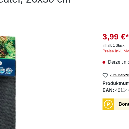
3,99 €*
Inhalt:
1 Stück
Preise inkl. M
Derzeit ni
Zum Merkzet
Produktnu
EAN:
40114
P
Bonu