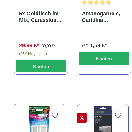
Durchschnittliche Bewer
5x Goldfisch im
Amanogarnele,
Mix, Carassius
Caridina
auratus
multidentata
(Kaltwasser)
29,99 €*
Ab
1,59 €*
39,99 €*
(25.01% gespart)
Kaufen
Kaufen
%