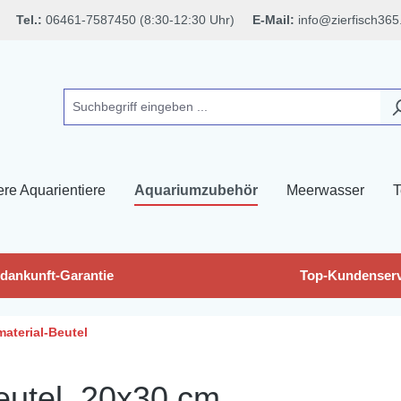
Tel.:
06461-7587450 (8:30-12:30 Uhr)
E-Mail:
info@zierfisch365
ere Aquarientiere
Aquariumzubehör
Meerwasser
T
dankunft-Garantie
Top-Kundenserv
material-Beutel
eutel, 20x30 cm