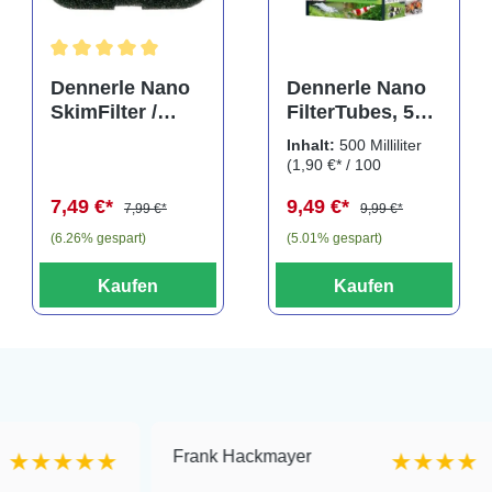
Durchschnittliche Bewertung von 5 von 5 Sternen
Dennerle Nano
Dennerle Nano
SkimFilter /
FilterTubes, 500
Scapers Flow
ml, Filterringe
Inhalt:
500 Milliliter
Filter Filterpad
(1,90 €* / 100
Milliliter)
7,49 €*
9,49 €*
7,99 €*
9,99 €*
(6.26% gespart)
(5.01% gespart)
Kaufen
Kaufen
Frank Hackmayer
★★
★★★★