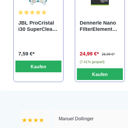
Durchschnittliche Bewertung von 5 von 5 Sternen
JBL ProCristal
Dennerle Nano
i30 SuperClear,
FilterElement
Doppelpack,
XXL,
Spezialfiltermat
Ersatzkartusche
erial
für Eckfilter XXL
7,59 €*
24,99 €*
(2er-Pack)
26,99 €*
(7.41% gespart)
Kaufen
Kaufen
Manuel Dollinger
★★★★★
★★★