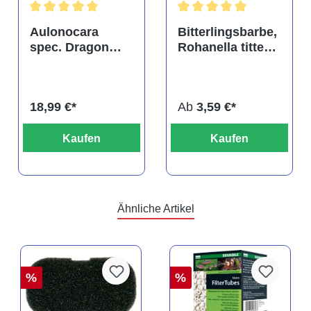
tung von 4.9 von 5 Sternen
Durchschnittliche Bewertung von 5 von 5 Sternen
Durchschnittliche Bewertu
Aulonocara
Bitterlingsbarbe,
spec. Dragon
Rohanella titteya,
Blood albino,
ehem. Puntius
DNZ
titteya
18,99 €*
Ab
3,59 €*
Kaufen
Kaufen
Ähnliche Artikel
%
%