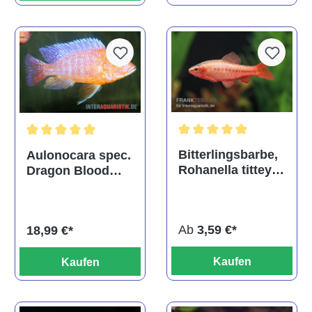
Durchschnittliche Bewertu
Durchschnittliche Bewertung von 5 von 5 Sternen
Bitterlingsbarbe,
Aulonocara spec.
Rohanella titteya,
Dragon Blood
ehem. Puntius
albino, DNZ
titteya
Ab
3,59 €*
18,99 €*
Kaufen
Kaufen