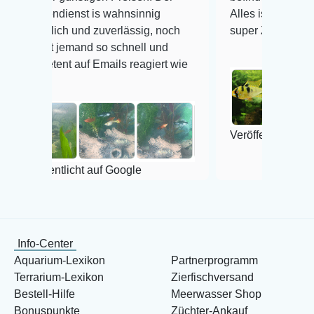
nst is wahnsinnig
Alles ist quick lebendig und im
h und zuverlässig, noch
super Zustand. Gerne wieder 
emand so schnell und
 auf Emails reagiert wie
Veröffentlicht auf Google
icht auf Google
Info-Center
Aquarium-Lexikon
Partnerprogramm
Terrarium-Lexikon
Zierfischversand
Bestell-Hilfe
Meerwasser Shop
Bonuspunkte
Züchter-Ankauf