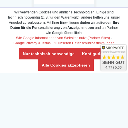
Wir verwenden Cookies und ähnliche Technologien. Einige sind
technisch notwendig (z. B. für den Warenkorb), andere helfen uns, unser
Angebot zu verbessern. Mit Ihrer Einwilligung dürfen wir außerdem
Ihre
Daten für die Personalisierung von Anzeigen
nutzen und an Partner
Daten­schutz­erklärung
wie
Google
übermitteln.
Widerrufs­recht /Widerrufs­formular
Wie Google Informationen von Websites nutzt (Partner-Sites)
·
Google Privacy & Terms
·
Zu unseren Datenschutzbestimmungen
AGB & Info
Impressum
Kundenbewertungen
Nur technisch notwendige
Konfigurieren
Umwelt und Entsorgung
SEHR GUT
Alle Cookies akzeptieren
4.77 / 5.00
Vertrag widerrufen
* Alle Preise inkl. ges. MwSt. zzgl.
Versandkosten
Zierfische, Garnelen, Krebse, Wasserschnecken (Wirbellose),
Aquarienpflanzen & Aquarium-Zubehör preiswert online kaufen.
© Copyright 2024 Interaquaristik.de Shop, Aquarium und
Gartenteich Shop. Alle Rechte vorbehalten.