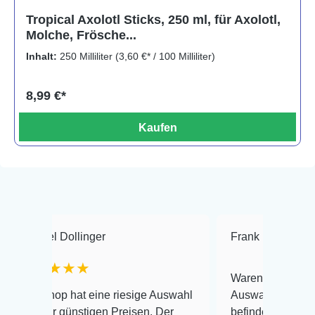
Tropical Axolotl Sticks, 250 ml, für Axolotl,
Molche, Frösche...
Inhalt:
250 Milliliter
(3,60 €* / 100 Milliliter)
8,99 €*
Kaufen
llinger
Frank Hackmayer
★★
★★
Warenanlieferung Top und die
hat eine riesige Auswahl
Auswahl plus gesundheitliche
ünstigen Preisen. Der
befinden der Fische einwandfre