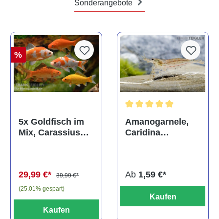
Sonderangebote
%
Durchschnittliche Bewertun
Amanogarnele,
5x Goldfisch im
Caridina
Mix, Carassius
multidentata
auratus
(Kaltwasser)
Ab
1,59 €*
29,99 €*
39,99 €*
(25.01% gespart)
Kaufen
Kaufen