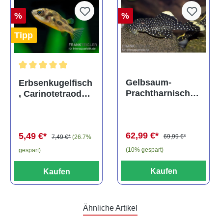
%
%
Tipp
Durchschnittliche Bewertung von 5 von 5 Sternen
Gelbsaum-
Erbsenkugelfisch
Prachtharnischw
, Carinotetraodon
els, L81,
travancoricus
Baryancistrus
(Minifisch)
spec., 6-8 cm
62,99 €*
5,49 €*
69,99 €*
7,49 €*
(26.7%
(10% gespart)
gespart)
Kaufen
Kaufen
Ähnliche Artikel