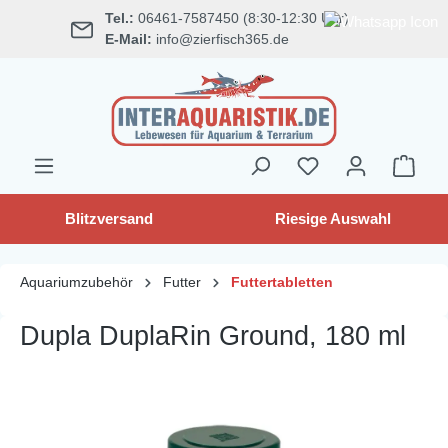
Tel.:
06461-7587450 (8:30-12:30 Uhr)
alt springen
E-Mail:
info@zierfisch365.de
Blitzversand
Riesige Auswahl
Aquariumzubehör
Futter
Futtertabletten
Dupla DuplaRin Ground, 180 ml
Bildergalerie überspringen